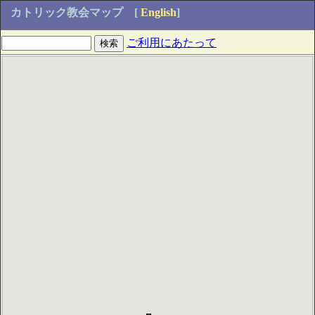
カトリック教会マップ
[
English
]
ご利用にあたって