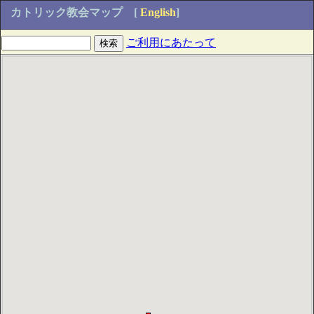
カトリック教会マップ
[
English
]
ご利用にあたって