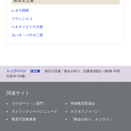
教皇全文書
レオ十四世
フランシスコ
ベネディクト十六世
ヨハネ・パウロ二世
トップページ
諸文書
毎日の読書「教会の祈り」読書第2朗読―第8巻 年間
5(第28~34週)
関連サイト
ラウダート・シ部門
学校教育委員会
カトリックジャパンニュース
カリタスジャパン
教皇庁宣教事業
「教会の祈り」オンライン