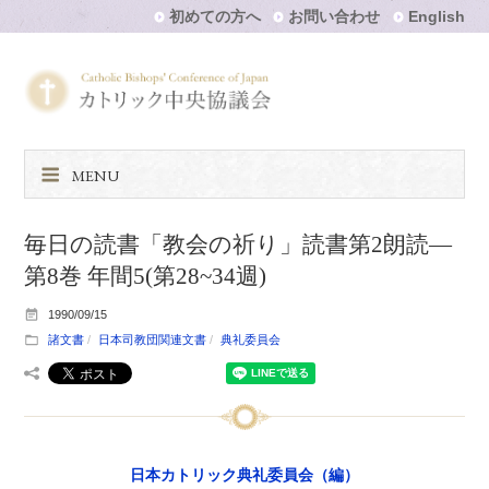
初めての方へ
お問い合わせ
English
MENU
毎日の読書「教会の祈り」読書第2朗読―
第8巻 年間5(第28~34週)
1990/09/15
諸文書
日本司教団関連文書
典礼委員会
日本カトリック典礼委員会（編）