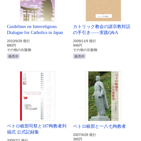
Guidelines on Interreligious
カトリック教会の諸宗教対話
Dialogue for Catholics in Japan
の手引き――実践Q&A
2010/9/28 発行
2009/11/9 発行
880円
946円
その他の出版物
その他の出版物
発売中
発売中
ペトロ岐部司祭と187殉教者列
ペトロ岐部と一八七殉教者
福式 公式記録集
2007/9/28 発行
385円
2009/7/1 発行