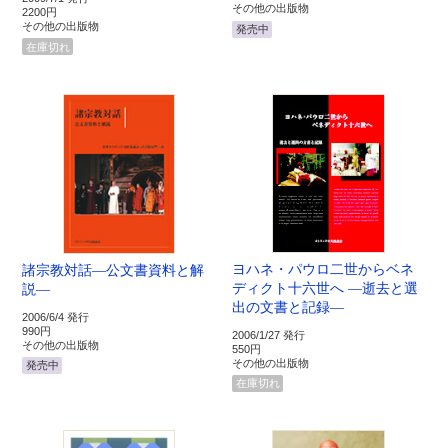
その他の出版物
2200円
その他の出版物
発売中
在庫切れ
ヨハネ・パウロ二世からベネ
諸宗教対話―公文書資料と解
ディクト十六世へ ―逝去と選
説―
出の文書と記録―
2006/6/4 発行
990円
2006/1/27 発行
その他の出版物
550円
その他の出版物
発売中
在庫切れ