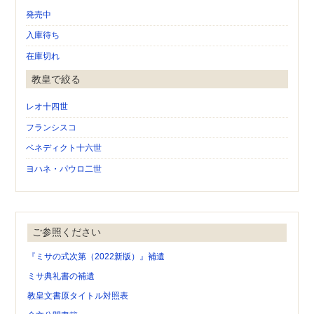
発売中
入庫待ち
在庫切れ
教皇で絞る
レオ十四世
フランシスコ
ベネディクト十六世
ヨハネ・パウロ二世
ご参照ください
『ミサの式次第（2022新版）』補遺
ミサ典礼書の補遺
教皇文書原タイトル対照表