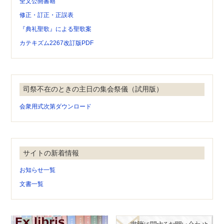
全文公開書籍
修正・訂正・正誤表
『典礼聖歌』による聖歌案
カテキズム2267改訂版PDF
司祭不在のときの主日の集会祭儀（試用版）
会衆用式次第ダウンロード
サイトの新着情報
お知らせ一覧
文書一覧