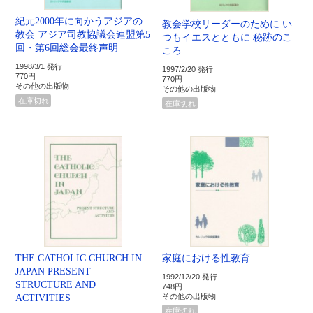
紀元2000年に向かうアジアの
教会学校リーダーのために い
教会 アジア司教協議会連盟第5
つもイエスとともに 秘跡のこ
回・第6回総会最終声明
ころ
1998/3/1 発行
1997/2/20 発行
770円
770円
その他の出版物
その他の出版物
在庫切れ
在庫切れ
THE CATHOLIC CHURCH IN
家庭における性教育
JAPAN PRESENT
1992/12/20 発行
STRUCTURE AND
748円
ACTIVITIES
その他の出版物
在庫切れ