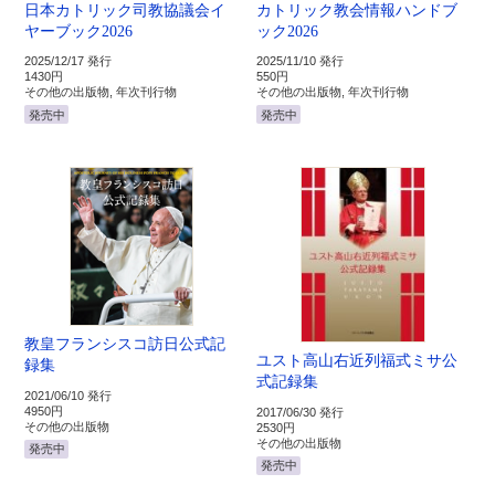
日本カトリック司教協議会イ
カトリック教会情報ハンドブ
ヤーブック2026
ック2026
2025/12/17 発行
2025/11/10 発行
1430円
550円
その他の出版物, 年次刊行物
その他の出版物, 年次刊行物
発売中
発売中
教皇フランシスコ訪日公式記
ユスト高山右近列福式ミサ公
録集
式記録集
2021/06/10 発行
4950円
2017/06/30 発行
その他の出版物
2530円
その他の出版物
発売中
発売中