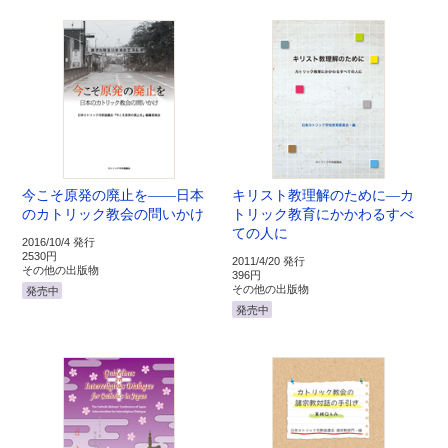
今こそ原発の廃止を――日本
キリスト教理解のために―カ
のカトリック教会の問いかけ
トリック教育にかかわるすべ
ての人に
2016/10/4 発行
2530円
2011/4/20 発行
その他の出版物
396円
その他の出版物
発売中
発売中