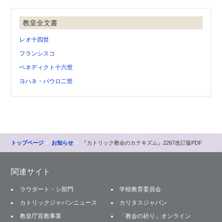
教皇全文書
レオ十四世
フランシスコ
ベネディクト十六世
ヨハネ・パウロ二世
トップページ
お知らせ
『カトリック教会のカテキズム』2267改訂版PDF
関連サイト
ラウダート・シ部門
学校教育委員会
カトリックジャパンニュース
カリタスジャパン
教皇庁宣教事業
「教会の祈り」オンライン