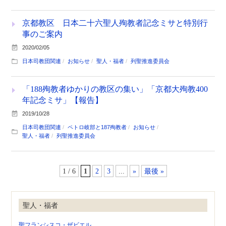
京都教区 日本二十六聖人殉教者記念ミサと特別行
事のご案内
2020/02/05
日本司教団関連
お知らせ
聖人・福者
列聖推進委員会
「188殉教者ゆかりの教区の集い」「京都大殉教400
年記念ミサ」【報告】
2019/10/28
日本司教団関連
ペトロ岐部と187殉教者
お知らせ
聖人・福者
列聖推進委員会
1 / 6
1
2
3
...
»
最後 »
聖人・福者
聖フランシスコ・ザビエル