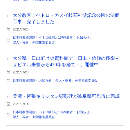
大分教区 ペトロ・カスイ岐部神父記念公園の法面
工事 完了しました
2021/07/20
日本司教団関連
ペトロ岐部と187殉教者
お知らせ
聖人・福者
列聖推進委員会
大分県 日出町歴史資料館で「日出・信仰の残影－
ザビエル来豊から470年を経て－」開催中
2021/07/20
日本司教団関連
お知らせ
聖人・福者
列聖推進委員会
美濃・尾張キリシタン顕彰碑が岐阜県可児市に完成
2021/07/14
日本司教団関連
ペトロ岐部と187殉教者
お知らせ
聖人・福者
列聖推進委員会