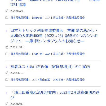
URL追加
2023/11/21
日本司教団関連
お知らせ
ユスト高山右近
列聖推進委員会
日本カトリック列聖推進委員会 主催 愛のあかし・
元和の大殉教400年（2022→23）記念の2つのシンポ
ジウム ―第1回シンポジウムのお知らせ―
2023/07/05
日本司教団関連
お知らせ
ユスト高山右近
列聖推進委員会
福者ユスト高山右近像（家庭祭壇用）のご案内
2023/05/19
日本司教団関連
ユスト高山右近
お知らせ
列聖推進委員会
「浦上四番崩れ流配地案内」2023年2月以降発刊の運
び
2022/12/05