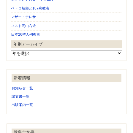
ペトロ岐部と187殉教者
マザー・テレサ
ユスト高山右近
日本26聖人殉教者
年別アーカイブ
新着情報
お知らせ一覧
諸文書一覧
出版案内一覧
教皇全文書