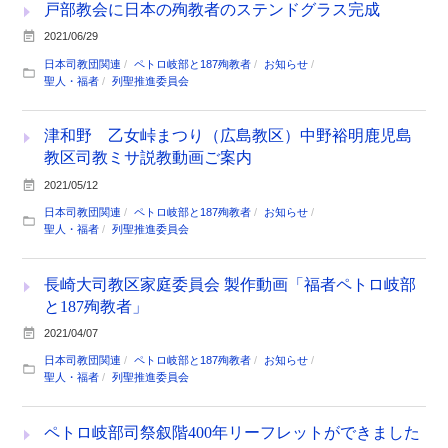
戸部教会に日本の殉教者のステンドグラス完成
2021/06/29
日本司教団関連
ペトロ岐部と187殉教者
お知らせ
聖人・福者
列聖推進委員会
津和野 乙女峠まつり（広島教区）中野裕明鹿児島
教区司教ミサ説教動画ご案内
2021/05/12
日本司教団関連
ペトロ岐部と187殉教者
お知らせ
聖人・福者
列聖推進委員会
長崎大司教区家庭委員会 製作動画「福者ペトロ岐部
と187殉教者」
2021/04/07
日本司教団関連
ペトロ岐部と187殉教者
お知らせ
聖人・福者
列聖推進委員会
ペトロ岐部司祭叙階400年リーフレットができました