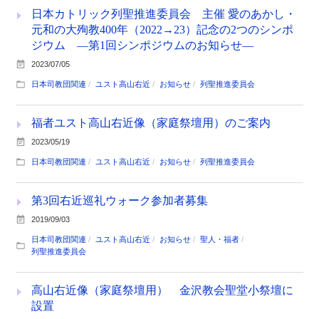
日本カトリック列聖推進委員会 主催 愛のあかし・
元和の大殉教400年（2022→23）記念の2つのシンポ
ジウム ―第1回シンポジウムのお知らせ―
2023/07/05
日本司教団関連
ユスト高山右近
お知らせ
列聖推進委員会
福者ユスト高山右近像（家庭祭壇用）のご案内
2023/05/19
日本司教団関連
ユスト高山右近
お知らせ
列聖推進委員会
第3回右近巡礼ウォーク参加者募集
2019/09/03
日本司教団関連
ユスト高山右近
お知らせ
聖人・福者
列聖推進委員会
高山右近像（家庭祭壇用） 金沢教会聖堂小祭壇に
設置