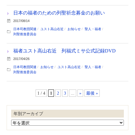
日本の福者のための列聖祈念募金のお願い
2017/08/14
日本司教団関連
ユスト高山右近
お知らせ
聖人・福者
列聖推進委員会
福者ユスト高山右近 列福式ミサ公式記録DVD
2017/04/26
日本司教団関連
お知らせ
ユスト高山右近
聖人・福者
列聖推進委員会
1 / 4
1
2
3
...
»
最後 »
年別アーカイブ