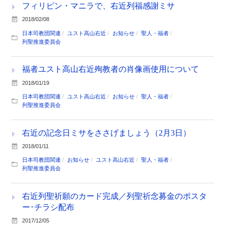
フィリピン・マニラで、右近列福感謝ミサ
2018/02/08
日本司教団関連
ユスト高山右近
お知らせ
聖人・福者
列聖推進委員会
福者ユスト高山右近殉教者の肖像画使用について
2018/01/19
日本司教団関連
ユスト高山右近
お知らせ
聖人・福者
列聖推進委員会
右近の記念日ミサをささげましょう（2月3日）
2018/01/11
日本司教団関連
お知らせ
ユスト高山右近
聖人・福者
列聖推進委員会
右近列聖祈願のカード完成／列聖祈念募金のポスタ
ー･チラシ配布
2017/12/05