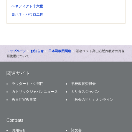
ベネディクト十六世
ヨハネ・パウロ二世
トップページ
お知らせ
日本司教団関連
福者ユスト高山右近殉教者の肖像
画使用について
関連サイト
ラウダート・シ部門
学校教育委員会
カトリックジャパンニュース
カリタスジャパン
教皇庁宣教事業
「教会の祈り」オンライン
Contents
お知らせ
諸文書