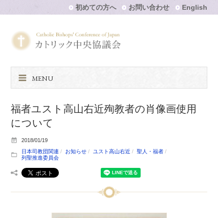
初めての方へ
お問い合わせ
English
MENU
福者ユスト高山右近殉教者の肖像画使用
について
2018/01/19
日本司教団関連
お知らせ
ユスト高山右近
聖人・福者
列聖推進委員会