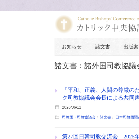
お知らせ
諸文書
出版案
諸文書：諸外国司教協議
「平和、正義、人間の尊厳のた
ク司教協議会会長による共同
2026/06/12
司教団・司教協議会
諸文書
日本司教団関
第27回日韓司教交流会 2025