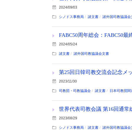
2024/09/03
シノドス事務局
諸文書
諸外国司教協議会
FABC50周年総会：FABC5
2024/05/24
諸文書
諸外国司教協議会文書
第25回日韓司教交流会記念メ
2023/11/30
司教団・司教協議会
諸文書
日本司教団関
世界代表司教会議 第16回通常総
2023/08/29
シノドス事務局
諸文書
諸外国司教協議会