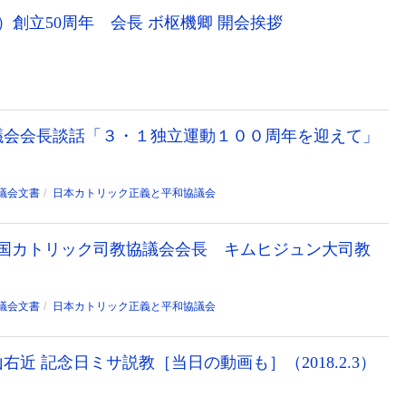
）創立50周年 会長 ボ枢機卿 開会挨拶
議会会長談話「３・１独立運動１００周年を迎えて」
議会文書
日本カトリック正義と平和協議会
 韓国カトリック司教協議会会長 キムヒジュン大司教
議会文書
日本カトリック正義と平和協議会
近 記念日ミサ説教［当日の動画も］（2018.2.3）