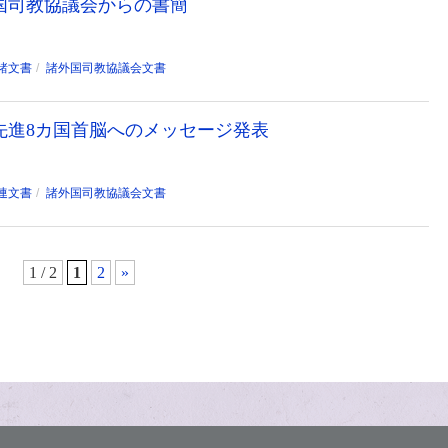
国司教協議会からの書簡
諸文書
諸外国司教協議会文書
要先進8カ国首脳へのメッセージ発表
連文書
諸外国司教協議会文書
1 / 2
1
2
»