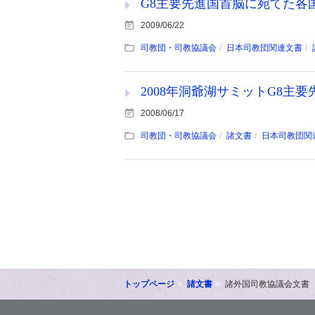
G8主要先進国首脳に宛てた各
2009/06/22
司教団・司教協議会
日本司教団関連文書
2008年洞爺湖サミットG8主
2008/06/17
司教団・司教協議会
諸文書
日本司教団関
トップページ
諸文書
諸外国司教協議会文書