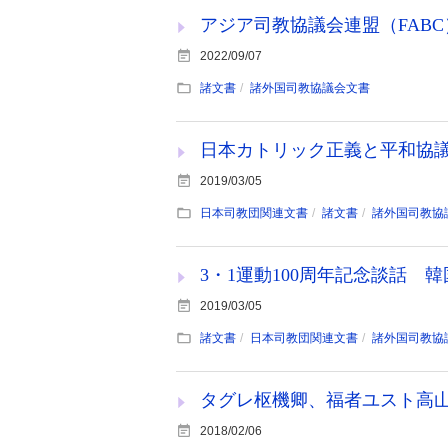
アジア司教協議会連盟（FABC
2022/09/07
諸文書
諸外国司教協議会文書
日本カトリック正義と平和協
2019/03/05
日本司教団関連文書
諸文書
諸外国司教協
3・1運動100周年記念談話
2019/03/05
諸文書
日本司教団関連文書
諸外国司教協
タグレ枢機卿、福者ユスト高山右
2018/02/06