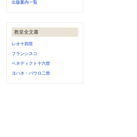
出版案内一覧
教皇全文書
レオ十四世
フランシスコ
ベネディクト十六世
ヨハネ・パウロ二世