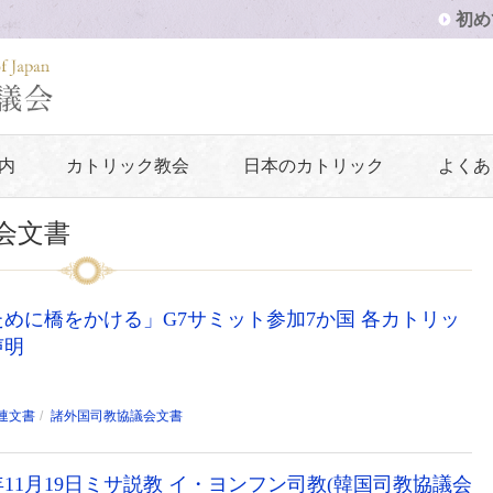
初め
内
カトリック教会
日本のカトリック
よくあ
会文書
めに橋をかける」G7サミット参加7か国 各カトリッ
声明
連文書
諸外国司教協議会文書
年11月19日ミサ説教 イ・ヨンフン司教(韓国司教協議会