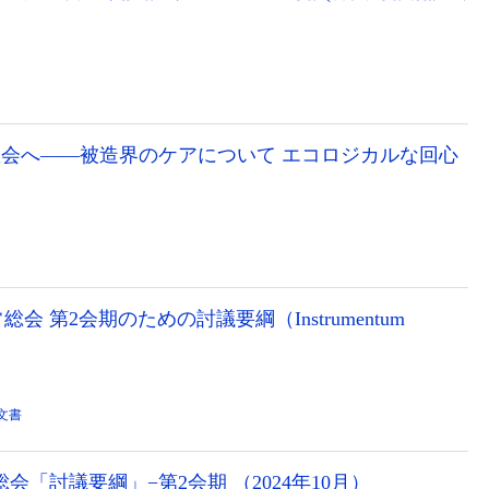
方教会へ――被造界のケアについて エコロジカルな回心
 第2会期のための討議要綱（Instrumentum
文書
会「討議要綱」−第2会期 （2024年10月）