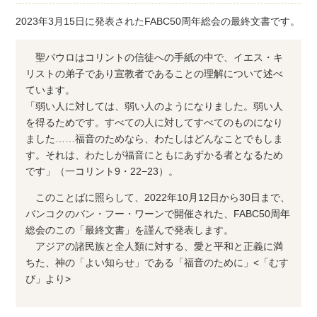
2023年3月15日に発表されたFABC50周年総会の最終文書です。
聖パウロはコリントの信徒への手紙の中で、イエス・キ
リストの弟子であり宣教者であることの理解について述べ
ています。
「弱い人に対しては、弱い人のようになりました。弱い人
を得るためです。すべての人に対してすべてのものになり
ました……福音のためなら、わたしはどんなことでもしま
す。それは、わたしが福音にともにあずかる者となるため
です」（一コリント9・22−23）。
このことばに照らして、2022年10月12日から30日まで、
バンコクのバン・フー・ワーンで開催された、FABC50周年
総会のこの「最終文書」を謹んで発表します。
アジアの諸民族と全人類に対する、愛と平和と正義に満
ちた、神の「よい知らせ」である「福音のために」<「むす
び」より>