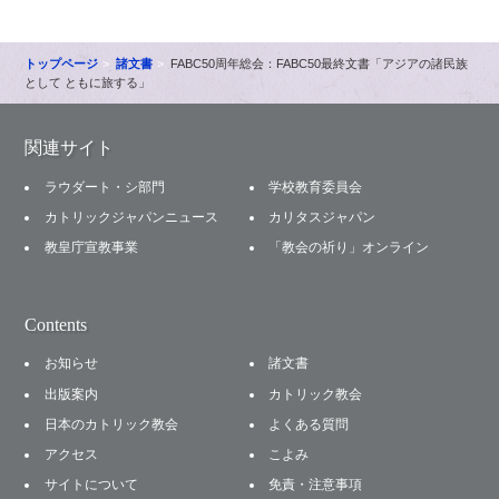
トップページ
諸文書
FABC50周年総会：FABC50最終文書「アジアの諸民族
として ともに旅する」
関連サイト
ラウダート・シ部門
学校教育委員会
カトリックジャパンニュース
カリタスジャパン
教皇庁宣教事業
「教会の祈り」オンライン
Contents
お知らせ
諸文書
出版案内
カトリック教会
日本のカトリック教会
よくある質問
アクセス
こよみ
サイトについて
免責・注意事項