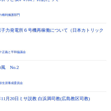
の権利擁護部門
原子力発電所６号機再稼働について（日本カトリック
ク正義と平和協議会
 No.2
祭生涯養成委員会
年11月20日ミサ説教 白浜満司教(広島教区司教)