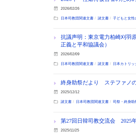
2026/02/26
日本司教団関連文書
諸文書
子どもと女性
抗議声明：東京電力柏崎刈羽
正義と平和協議会）
2026/02/09
日本司教団関連文書
諸文書
日本カトリッ
終身助祭だより ステファノの風
2025/12/12
諸文書
日本司教団関連文書
司祭・終身助
第27回日韓司教交流会 2025
2025/11/25