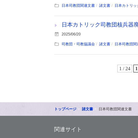
日本司教団関連文書
諸文書
日本カトリッ
日本カトリック司教団核兵器廃絶
2025/06/20
司教団・司教協議会
諸文書
日本司教団関
1 / 24
1
トップページ
諸文書
日本司教団関連文書
関連サイト