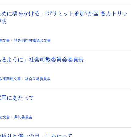
めに橋をかける」G7サミット参加7か国 各カトリッ
声明
連文書
諸外国司教協議会文書
あるように」社会司教委員会委員長
教団関連文書
社会司教委員会
試用にあたって
諸文書
典礼委員会
めの祈りと償いの日」にあたって