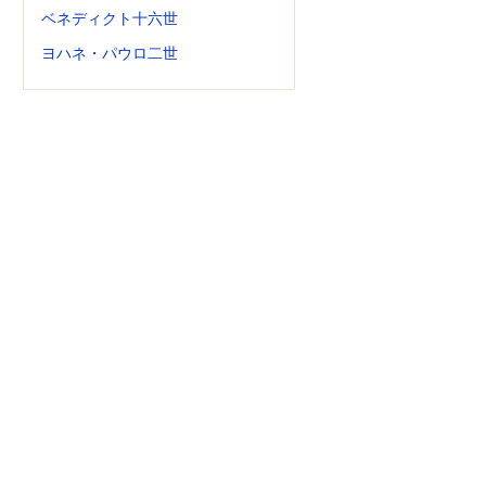
ベネディクト十六世
ヨハネ・パウロ二世