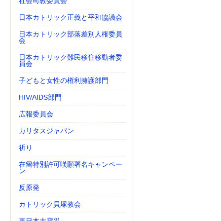
社会司教委員会
日本カトリック正義と平和協議会
日本カトリック部落差別人権委員
会
日本カトリック難民移住移動者委
員会
子どもと女性の権利擁護部門
HIV/AIDS部門
広報委員会
カリタスジャパン
祈り
在留特別許可嘆願署名キャンペー
ン
反原発
カトリック貝塚教会