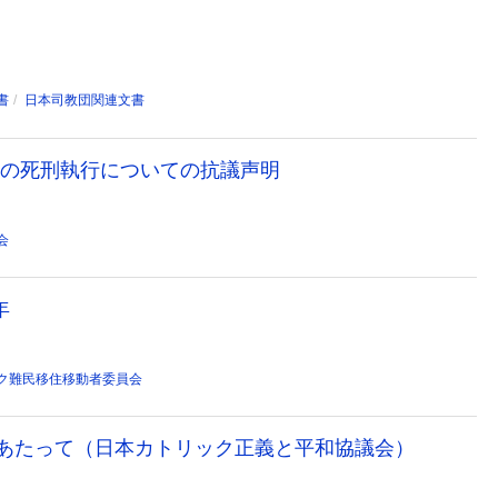
書
日本司教団関連文書
27日の死刑執行についての抗議声明
会
年
ク難民移住移動者委員会
日にあたって（日本カトリック正義と平和協議会）