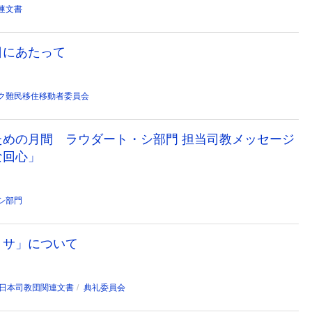
連文書
日にあたって
ク難民移住移動者委員会
るための月間 ラウダート・シ部門 担当司教メッセージ
な回心」
シ部門
ミサ」について
日本司教団関連文書
典礼委員会