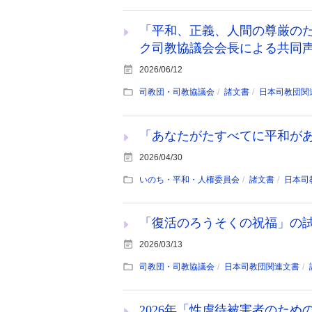
「平和、正義、人間の尊厳のた
ク司教協議会会長による共同
2026/06/12
司教団・司教協議会
諸文書
日本司教団関
「あなたがたすべてに平和が
2026/04/30
いのち・平和・人権委員会
諸文書
日本司
「復活のろうそくの祝福」の
2026/03/13
司教団・司教協議会
日本司教団関連文書
2026年「性虐待被害者のた