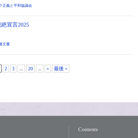
ク正義と平和協議会
宣言2025
連文書
2
3
...
20
...
»
最後 »
Contents