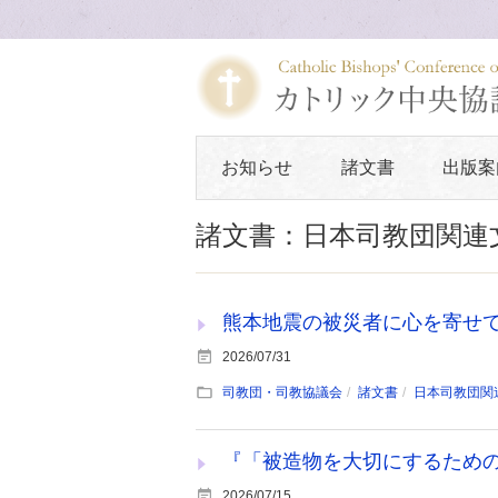
お知らせ
諸文書
出版案
諸文書：日本司教団関連
熊本地震の被災者に心を寄せ
2026/07/31
司教団・司教協議会
諸文書
日本司教団関
『「被造物を大切にするため
2026/07/15