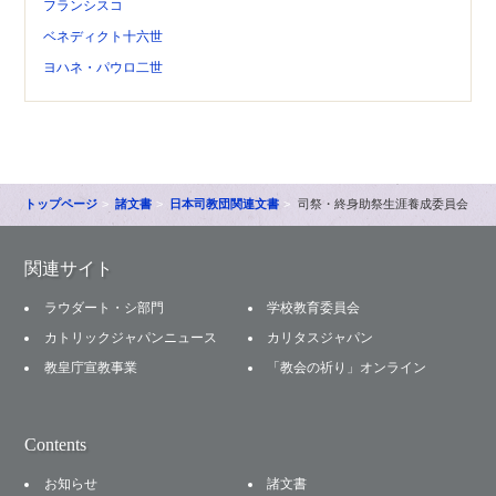
フランシスコ
ベネディクト十六世
ヨハネ・パウロ二世
トップページ
諸文書
日本司教団関連文書
司祭・終身助祭生涯養成委員会
関連サイト
ラウダート・シ部門
学校教育委員会
カトリックジャパンニュース
カリタスジャパン
教皇庁宣教事業
「教会の祈り」オンライン
Contents
お知らせ
諸文書