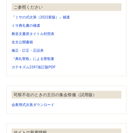
ご参照ください
『ミサの式次第（2022新版）』補遺
ミサ典礼書の補遺
教皇文書原タイトル対照表
全文公開書籍
修正・訂正・正誤表
『典礼聖歌』による聖歌案
カテキズム2267改訂版PDF
司祭不在のときの主日の集会祭儀（試用版）
会衆用式次第ダウンロード
サイトの新着情報