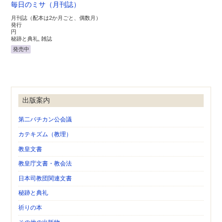
毎日のミサ（月刊誌）
月刊誌（配本は2か月ごと、偶数月）
発行
円
秘跡と典礼, 雑誌
発売中
出版案内
第二バチカン公会議
カテキズム（教理）
教皇文書
教皇庁文書・教会法
日本司教団関連文書
秘跡と典礼
祈りの本