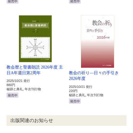
発売中
発売中
教会暦と聖書朗読 2026年度 主
日A年週日第2周年
教会の祈り―日々の手引き
2026年度
2025/10/21 発行
880円
2025/10/21 発行
秘跡と典礼, 年次刊行物
220円
秘跡と典礼, 年次刊行物
発売中
発売中
出版関連のお知らせ