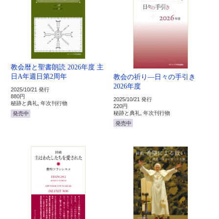
教会暦と聖書朗読 2026年度 主
日A年週日第2周年
教会の祈り―日々の手引き
2026年度
2025/10/21 発行
880円
2025/10/21 発行
秘跡と典礼, 年次刊行物
220円
秘跡と典礼, 年次刊行物
発売中
発売中