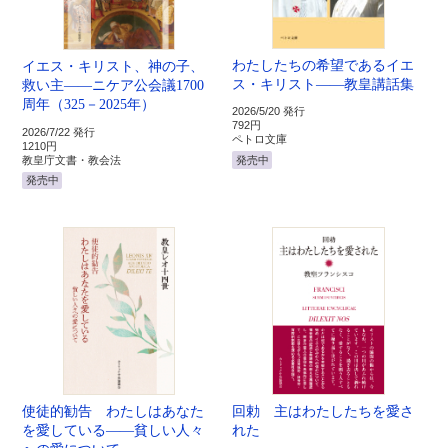
わたしたちの希望であるイエ
イエス・キリスト、神の子、
ス・キリスト――教皇講話集
救い主――ニケア公会議1700
周年（325－2025年）
2026/5/20 発行
792円
2026/7/22 発行
ペトロ文庫
1210円
教皇庁文書・教会法
発売中
発売中
使徒的勧告 わたしはあなた
回勅 主はわたしたちを愛さ
を愛している――貧しい人々
れた