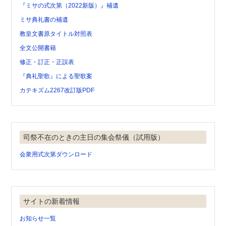
『ミサの式次第（2022新版）』補遺
ミサ典礼書の補遺
教皇文書原タイトル対照表
全文公開書籍
修正・訂正・正誤表
『典礼聖歌』による聖歌案
カテキズム2267改訂版PDF
司祭不在のときの主日の集会祭儀（試用版）
会衆用式次第ダウンロード
サイトの新着情報
お知らせ一覧