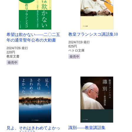
教皇フランシスコ講話集10
希望は欺かない――二〇二五
年の通常聖年公布の大勅書
2024/7/19 発行
825円
2024/7/26 発行
ペトロ文庫
220円
教皇文書
発売中
発売中
識別――教皇講話集
見よ、それはきわめてよかっ
インテグラル