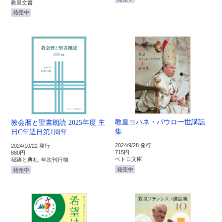
教皇文書
発売中
教皇ヨハネ・パウロ一世講話
教会暦と聖書朗読 2025年度 主
集
日C年週日第1周年
2024/9/28 発行
2024/10/22 発行
715円
880円
ペトロ文庫
秘跡と典礼, 年次刊行物
発売中
発売中