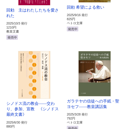
回勅 希望による救い
回勅 主はわたしたちを愛さ
れた
2025/9/16 発行
825円
ペトロ文庫
2025/10/3 発行
1210円
発売中
教皇文書
発売中
ガラテヤの信徒への手紙・聖
シノドス流の教会――交わ
ヨセフ――教皇講話集
り、参加、宣教 《シノドス
最終文書》
2025/3/28 発行
792円
2025/6/30 発行
ペトロ文庫
880円
発売中