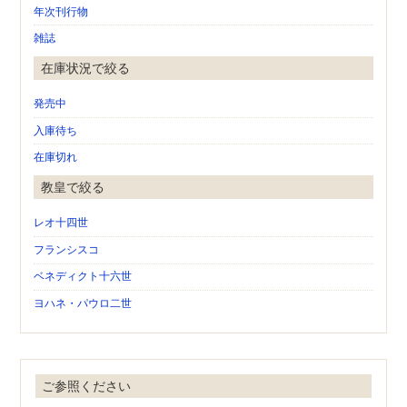
年次刊行物
雑誌
在庫状況で絞る
発売中
入庫待ち
在庫切れ
教皇で絞る
レオ十四世
フランシスコ
ベネディクト十六世
ヨハネ・パウロ二世
ご参照ください