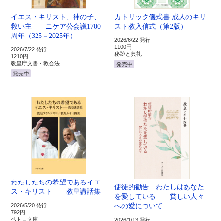
イエス・キリスト、神の子、
カトリック儀式書 成人のキリ
救い主――ニケア公会議1700
スト教入信式（第2版）
周年（325－2025年）
2026/6/22 発行
1100円
2026/7/22 発行
秘跡と典礼
1210円
教皇庁文書・教会法
発売中
発売中
わたしたちの希望であるイエ
使徒的勧告 わたしはあなた
ス・キリスト――教皇講話集
を愛している――貧しい人々
への愛について
2026/5/20 発行
792円
ペトロ文庫
2026/1/13 発行