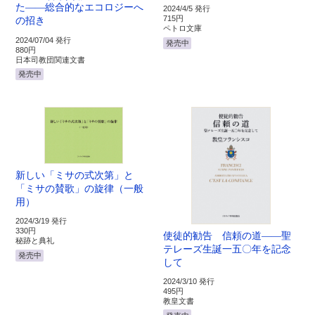
た――
総合的な
エコロジーへ
2024/4/5 発行
715円
の招き
ペトロ文庫
2024/07/04 発行
発売中
880円
日本司教団関連文書
発売中
新しい「ミサの式次第」と
「ミサの賛歌」の旋律（一般
用）
2024/3/19 発行
330円
使徒的勧告 信頼の道――聖
秘跡と典礼
テレーズ生誕一五〇年を記念
発売中
して
2024/3/10 発行
495円
教皇文書