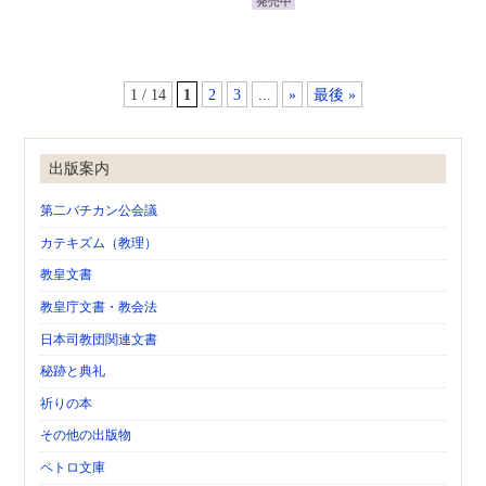
発売中
1 / 14
1
2
3
...
»
最後 »
出版案内
第二バチカン公会議
カテキズム（教理）
教皇文書
教皇庁文書・教会法
日本司教団関連文書
秘跡と典礼
祈りの本
その他の出版物
ペトロ文庫