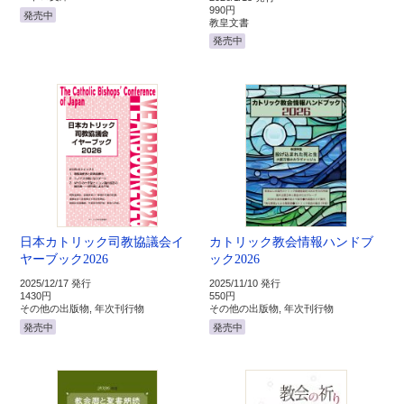
990円
発売中
教皇文書
発売中
日本カトリック司教協議会イ
カトリック教会情報ハンドブ
ヤーブック2026
ック2026
2025/12/17 発行
2025/11/10 発行
1430円
550円
その他の出版物, 年次刊行物
その他の出版物, 年次刊行物
発売中
発売中