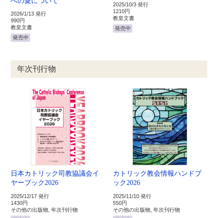
への愛について
2025/10/3 発行
1210円
2026/1/13 発行
教皇文書
990円
教皇文書
発売中
発売中
年次刊行物
日本カトリック司教協議会イ
カトリック教会情報ハンドブ
ヤーブック2026
ック2026
2025/12/17 発行
2025/11/10 発行
1430円
550円
その他の出版物, 年次刊行物
その他の出版物, 年次刊行物