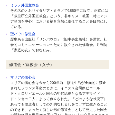
ミラノ外国宣教会
その名のとおりイタリア・ミラノで1850年に設立。正式には
「教皇庁立外国宣教会」という。非キリスト教国（特にアジ
ア諸国を中心）における福音宣教に奉仕することを目的にし
ている。
聖パウロ修道会
歴史ある出版社「サンパウロ」（旧中央出版社）を運営。社
会的コミュニケーションのために設立された修道会。月刊誌
『家庭の友』でおなじみ。
修道会・宣教会（女子）
マリアの御心会
マリアの御心会は今から200年前、修道生活が全面的に禁止
されたフランス革命のときに、イエズス会司祭ピエール・
ド・クロリビエールと同会の初代総長となるアデライド・
ド・シセの二人によって創立された。「どのような状況下に
あっても修道者としての外的なしるしをつけずに生きること
のできる、まったく新しい形の修道会」として発足した同会
の活動は現在世界30カ国に及び、約2000人の会員がさまざま