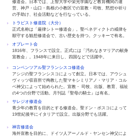
修道会。日本では、上智大学や栄光学園など教育機関の運
営、神戸・山口・島根の小教区での宣教・司牧、黙想や祈り
の手助け、社会活動などを行なっている。
トラピスト修道院（大分）
正式名称は「厳律シトー修道会」。聖ベネディクトの戒律を
順守する観想修道会で、古い歴史を持つ。クッキーで有名。
オブレート会
1816年、フランスで設立。正式には「汚れなきマリアの献身
宣教会」。1948年に来日し、四国などで活躍中。
コンベンツアル聖フランシスコ修道会
アシジの聖フランシスコによって創立。日本では、アウシュ
ヴィッツ収容所で殉教した聖マキシミリアノ・マリア・コル
ベ神父によって始められた。宣教・ 司牧、出版、教育、福祉
の4つの分野で活動。月刊誌『聖母の騎士』は有名。
サレジオ修道会
青少年の教育を目的とする修道会。聖ドン・ボスコによって
19世紀後半にイタリアで設立。出版分野でも活躍。
神言修道会
海外宣教を目的に、ドイツ人アーノルド・ヤンセン神父によ