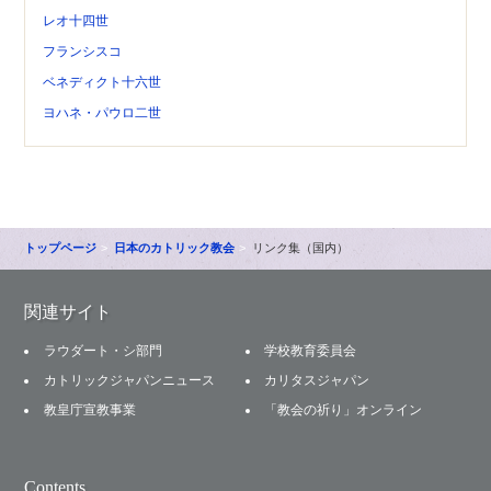
レオ十四世
フランシスコ
ベネディクト十六世
ヨハネ・パウロ二世
トップページ
日本のカトリック教会
リンク集（国内）
関連サイト
ラウダート・シ部門
学校教育委員会
カトリックジャパンニュース
カリタスジャパン
教皇庁宣教事業
「教会の祈り」オンライン
Contents