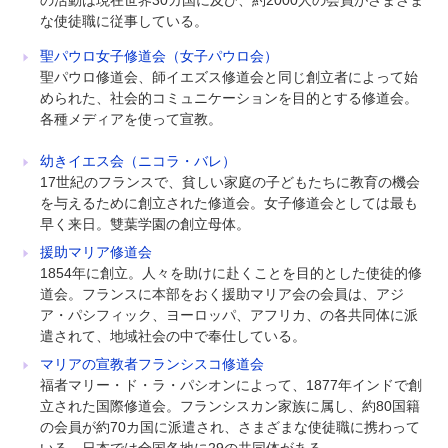
な使徒職に従事している。
聖パウロ女子修道会（女子パウロ会）
聖パウロ修道会、師イエズス修道会と同じ創立者によって始
められた、社会的コミュニケーションを目的とする修道会。
各種メディアを使って宣教。
幼きイエス会（ニコラ・バレ）
17世紀のフランスで、貧しい家庭の子どもたちに教育の機会
を与えるために創立された修道会。女子修道会としては最も
早く来日。雙葉学園の創立母体。
援助マリア修道会
1854年に創立。人々を助けに赴くことを目的とした使徒的修
道会。フランスに本部をおく援助マリア会の会員は、アジ
ア・パシフィック、ヨーロッパ、アフリカ、の各共同体に派
遣されて、地域社会の中で奉仕している。
マリアの宣教者フランシスコ修道会
福者マリー・ド・ラ・パシオンによって、1877年インドで創
立された国際修道会。フランシスカン家族に属し、約80国籍
の会員が約70カ国に派遣され、さまざまな使徒職に携わって