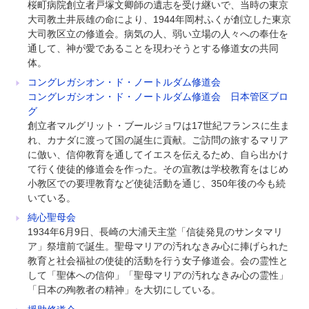
桜町病院創立者戸塚文卿師の遺志を受け継いで、当時の東京
大司教土井辰雄の命により、1944年岡村ふくが創立した東京
大司教区立の修道会。病気の人、弱い立場の人々への奉仕を
通して、神が愛であることを現わそうとする修道女の共同
体。
コングレガシオン・ド・ノートルダム修道会
コングレガシオン・ド・ノートルダム修道会 日本管区ブロ
グ
創立者マルグリット・ブールジョワは17世紀フランスに生ま
れ、カナダに渡って国の誕生に貢献。ご訪問の旅するマリア
に倣い、信仰教育を通してイエスを伝えるため、自ら出かけ
て行く使徒的修道会を作った。その宣教は学校教育をはじめ
小教区での要理教育など使徒活動を通じ、350年後の今も続
いている。
純心聖母会
1934年6月9日、長崎の大浦天主堂「信徒発見のサンタマリ
ア」祭壇前で誕生。聖母マリアの汚れなきみ心に捧げられた
教育と社会福祉の使徒的活動を行う女子修道会。会の霊性と
して「聖体への信仰」「聖母マリアの汚れなきみ心の霊性」
「日本の殉教者の精神」を大切にしている。