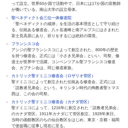
って設立。世界60か国で活動中で、日本には17か国の宣教師
が働いている。南山大学の設立母体。
聖ベネディクト会三位一体修道院
「聖ベネディクトの戒律」を生活の基本理念として守り続け
る、伝統ある修道会。八ヶ岳連峰と南アルプスにはさまれた
富士見高原にあり、祈りをするには絶好の環境。
フランシスコ会
アシジの聖フランシスコによって創立された、800年の歴史
を持つ修道会。正式には「小さき兄弟会」といい、司祭、修
道士が世界中で活躍。コンベンツアル聖フランシスコ修道
会、カプチン会は、同じ修道家族。
カトリック聖ドミニコ修道会（ロザリオ管区）
聖ドミニコによって創立された伝統ある修道会。正式には
「説教者兄弟会」という。キリシタン時代の殉教者聖トマス
西は、この会の司祭。
カトリック聖ドミニコ修道会（カナダ管区）
聖ドミニコによって、1216年に創立された「説教者兄弟会」
のカナダ管区。1911年カナダにて管区創立。1928年来日。
当時の函館教区のちの仙台教区をはじめ、東京・京都・福岡
で使徒職に従事し現在に至る。