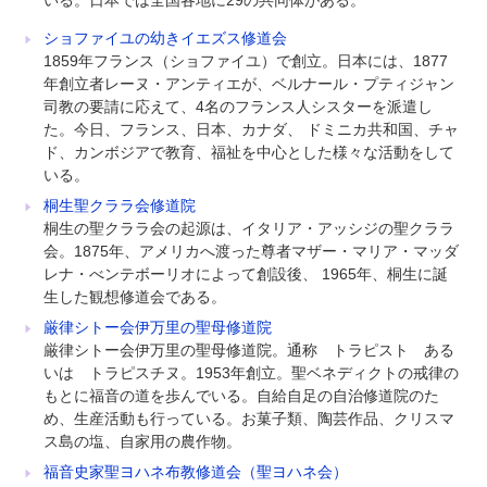
いる。日本では全国各地に29の共同体がある。
ショファイユの幼きイエズス修道会
1859年フランス（ショファイユ）で創立。日本には、1877
年創立者レーヌ・アンティエが、ベルナール・プティジャン
司教の要請に応えて、4名のフランス人シスターを派遣し
た。今日、フランス、日本、カナダ、 ドミニカ共和国、チャ
ド、カンボジアで教育、福祉を中心とした様々な活動をして
いる。
桐生聖クララ会修道院
桐生の聖クララ会の起源は、イタリア・アッシジの聖クララ
会。1875年、アメリカへ渡った尊者マザー・マリア・マッダ
レナ・べンテボーリオによって創設後、 1965年、桐生に誕
生した観想修道会である。
厳律シトー会伊万里の聖母修道院
厳律シトー会伊万里の聖母修道院。通称 トラピスト ある
いは トラピスチヌ。1953年創立。聖ベネディクトの戒律の
もとに福音の道を歩んでいる。自給自足の自治修道院のた
め、生産活動も行っている。お菓子類、陶芸作品、クリスマ
ス島の塩、自家用の農作物。
福音史家聖ヨハネ布教修道会（聖ヨハネ会）