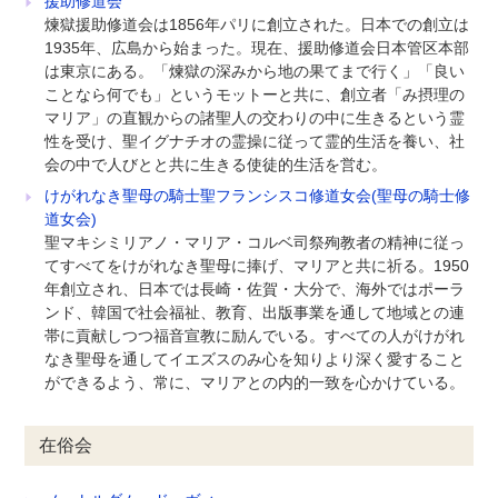
援助修道会
煉獄援助修道会は1856年パリに創立された。日本での創立は
1935年、広島から始まった。現在、援助修道会日本管区本部
は東京にある。「煉獄の深みから地の果てまで行く」「良い
ことなら何でも」というモットーと共に、創立者「み摂理の
マリア」の直観からの諸聖人の交わりの中に生きるという霊
性を受け、聖イグナチオの霊操に従って霊的生活を養い、社
会の中で人びとと共に生きる使徒的生活を営む。
けがれなき聖母の騎士聖フランシスコ修道女会(聖母の騎士修
道女会)
聖マキシミリアノ・マリア・コルベ司祭殉教者の精神に従っ
てすべてをけがれなき聖母に捧げ、マリアと共に祈る。1950
年創立され、日本では長崎・佐賀・大分で、海外ではポーラ
ンド、韓国で社会福祉、教育、出版事業を通して地域との連
帯に貢献しつつ福音宣教に励んでいる。すべての人がけがれ
なき聖母を通してイエズスのみ心を知りより深く愛すること
ができるよう、常に、マリアとの内的一致を心かけている。
在俗会