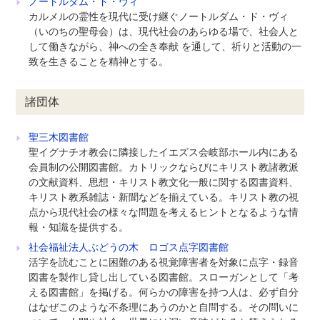
ノートルダム・ド・ヴィ
カルメルの霊性を現代に受け継ぐノートルダム・ド・ヴィ
（いのちの聖母会）は、現代社会のあらゆる場で、社会人と
して働きながら、神への全き奉献 を通して、祈りと活動の一
致を生きることを精神とする。
諸団体
聖三木図書館
聖イグナチオ教会に隣接したイエズス会岐部ホール内にある
会員制の公開図書館。カトリックならびにキリスト教諸教派
の文献資料、思想・キリスト教文化一般に関する図書資料、
キリスト教系雑誌・新聞などを揃えている。キリスト教の視
点から現代社会の様々な問題を考えるヒントとなるような情
報・知識を提供する。
社会福祉法人ぶどうの木 ロゴス点字図書館
活字を読むことに困難のある視覚障害者を対象に点字・録音
図書を製作し貸し出している図書館。スローガンとして「考
える図書館」を掲げる。何らかの障害を持つ人は、必ず自分
はなぜこのような不条理にあうのかと自問する。その問いに