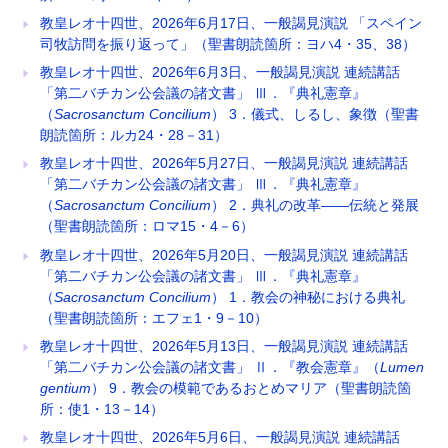
教皇レオ十四世、2026年6月17日、一般謁見演説 「スペイン
司牧訪問を振り返って」（聖書朗読箇所：ヨハ4・35、38）
教皇レオ十四世、2026年6月3日、一般謁見演説 連続講話
「第二バチカン公会議の諸文書」 Ⅲ．『典礼憲章』
（
Sacrosanctum Concilium
） 3．儀式、しるし、象徴（聖書
朗読箇所：ルカ24・28－31）
教皇レオ十四世、2026年5月27日、一般謁見演説 連続講話
「第二バチカン公会議の諸文書」 Ⅲ．『典礼憲章』
（
Sacrosanctum Concilium
） 2．典礼の改革――伝統と発展
（聖書朗読箇所：ロマ15・4－6）
教皇レオ十四世、2026年5月20日、一般謁見演説 連続講話
「第二バチカン公会議の諸文書」 Ⅲ．『典礼憲章』
（
Sacrosanctum Concilium
） 1．教会の神秘における典礼
（聖書朗読箇所：エフェ1・9－10）
教皇レオ十四世、2026年5月13日、一般謁見演説 連続講話
「第二バチカン公会議の諸文書」 Ⅱ．『教会憲章』（
Lumen
gentium
） 9．教会の模範であるおとめマリア（聖書朗読箇
所：使1・13－14）
教皇レオ十四世、2026年5月6日、一般謁見演説 連続講話