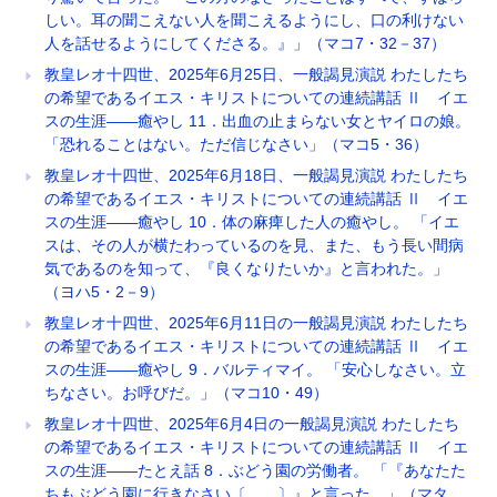
しい。耳の聞こえない人を聞こえるようにし、口の利けない
人を話せるようにしてくださる。』」（マコ7・32－37）
教皇レオ十四世、2025年6月25日、一般謁見演説 わたしたち
の希望であるイエス・キリストについての連続講話 Ⅱ イエ
スの生涯――癒やし 11．出血の止まらない女とヤイロの娘。
「恐れることはない。ただ信じなさい」（マコ5・36）
教皇レオ十四世、2025年6月18日、一般謁見演説 わたしたち
の希望であるイエス・キリストについての連続講話 Ⅱ イエ
スの生涯――癒やし 10．体の麻痺した人の癒やし。 「イエ
スは、その人が横たわっているのを見、また、もう長い間病
気であるのを知って、『良くなりたいか』と言われた。」
（ヨハ5・2－9）
教皇レオ十四世、2025年6月11日の一般謁見演説 わたしたち
の希望であるイエス・キリストについての連続講話 Ⅱ イエ
スの生涯――癒やし 9．バルティマイ。 「安心しなさい。立
ちなさい。お呼びだ。」（マコ10・49）
教皇レオ十四世、2025年6月4日の一般謁見演説 わたしたち
の希望であるイエス・キリストについての連続講話 Ⅱ イエ
スの生涯――たとえ話 8．ぶどう園の労働者。 「『あなたた
ちもぶどう園に行きなさい〔……〕』と言った。」（マタ