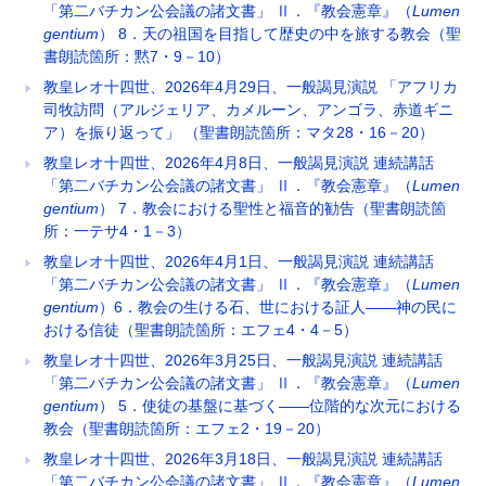
「第二バチカン公会議の諸文書」 Ⅱ．『教会憲章』（
Lumen
gentium
） 8．天の祖国を目指して歴史の中を旅する教会（聖
書朗読箇所：黙7・9－10）
教皇レオ十四世、2026年4月29日、一般謁見演説 「アフリカ
司牧訪問（アルジェリア、カメルーン、アンゴラ、赤道ギニ
ア）を振り返って」 （聖書朗読箇所：マタ28・16－20）
教皇レオ十四世、2026年4月8日、一般謁見演説 連続講話
「第二バチカン公会議の諸文書」 Ⅱ．『教会憲章』（
Lumen
gentium
） 7．教会における聖性と福音的勧告（聖書朗読箇
所：一テサ4・1－3）
教皇レオ十四世、2026年4月1日、一般謁見演説 連続講話
「第二バチカン公会議の諸文書」 Ⅱ．『教会憲章』（
Lumen
gentium
）6．教会の生ける石、世における証人――神の民に
おける信徒（聖書朗読箇所：エフェ4・4－5）
教皇レオ十四世、2026年3月25日、一般謁見演説 連続講話
「第二バチカン公会議の諸文書」 Ⅱ．『教会憲章』（
Lumen
gentium
） 5．使徒の基盤に基づく――位階的な次元における
教会（聖書朗読箇所：エフェ2・19－20）
教皇レオ十四世、2026年3月18日、一般謁見演説 連続講話
「第二バチカン公会議の諸文書」 Ⅱ．『教会憲章』（
Lumen