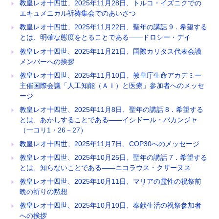
教皇レオ十四世、2025年11月28日、トルコ・イズニクでの
エキュメニカル祈祷集会でのあいさつ
教皇レオ十四世、2025年11月22日、聖年の講話 9．希望する
とは、明確な態度をとることである――ドロシー・デイ
教皇レオ十四世、2025年11月21日、国際カリタス代表会議
メンバーへの挨拶
教皇レオ十四世、2025年11月10日、教皇庁生命アカデミー
主催国際会議「人工知能（ＡＩ）と医療」参加者へのメッセ
ージ
教皇レオ十四世、2025年11月8日、聖年の講話 8．希望する
とは、あかしすることである――イシドール・バカンジャ
（一コリ1・26－27）
教皇レオ十四世、2025年11月7日、COP30へのメッセージ
教皇レオ十四世、2025年10月25日、聖年の講話 7．希望する
とは、知らないことである――ニコラウス・クザーヌス
教皇レオ十四世、2025年10月11日、マリアの霊性の祝祭前
晩の祈りの黙想
教皇レオ十四世、2025年10月10日、奉献生活の祝祭参加者
への挨拶