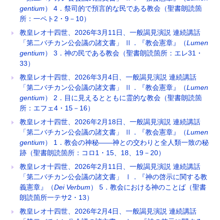
gentium
） 4．祭司的で預言的な民である教会（聖書朗読箇
所：一ペト2・9－10）
教皇レオ十四世、2026年3月11日、一般謁見演説 連続講話
「第二バチカン公会議の諸文書」 Ⅱ．『教会憲章』（
Lumen
gentium
） 3．神の民である教会（聖書朗読箇所：エレ31・
33）
教皇レオ十四世、2026年3月4日、一般謁見演説 連続講話
「第二バチカン公会議の諸文書」 Ⅱ．『教会憲章』（
Lumen
gentium
） 2．目に見えるとともに霊的な教会（聖書朗読箇
所：エフェ4・15－16）
教皇レオ十四世、2026年2月18日、一般謁見演説 連続講話
「第二バチカン公会議の諸文書」 Ⅱ．『教会憲章』（
Lumen
gentium
） 1．教会の神秘――神との交わりと全人類一致の秘
跡（聖書朗読箇所：コロ1・15、18、19－20）
教皇レオ十四世、2026年2月11日、一般謁見演説 連続講話
「第二バチカン公会議の諸文書」 Ⅰ．『神の啓示に関する教
義憲章』（
Dei Verbum
） 5．教会における神のことば（聖書
朗読箇所一テサ2・13）
教皇レオ十四世、2026年2月4日、一般謁見演説 連続講話