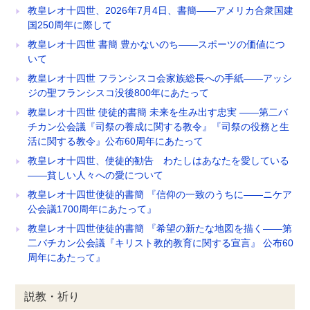
教皇レオ十四世、2026年7月4日、書簡――アメリカ合衆国建
国250周年に際して
教皇レオ十四世 書簡 豊かないのち――スポーツの価値につ
いて
教皇レオ十四世 フランシスコ会家族総長への手紙――アッシ
ジの聖フランシスコ没後800年にあたって
教皇レオ十四世 使徒的書簡 未来を生み出す忠実 ――第二バ
チカン公会議『司祭の養成に関する教令』『司祭の役務と生
活に関する教令』公布60周年にあたって
教皇レオ十四世、使徒的勧告 わたしはあなたを愛している
――貧しい人々への愛について
教皇レオ十四世使徒的書簡 『信仰の一致のうちに――ニケア
公会議1700周年にあたって』
教皇レオ十四世使徒的書簡 『希望の新たな地図を描く――第
二バチカン公会議『キリスト教的教育に関する宣言』 公布60
周年にあたって』
説教・祈り