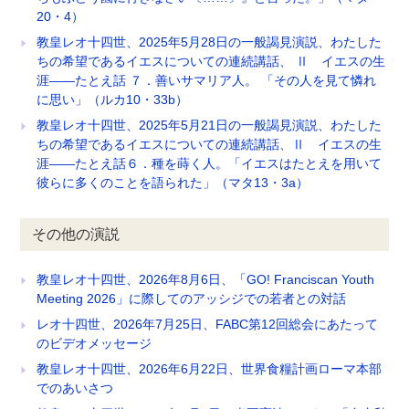
20・4）
教皇レオ十四世、2025年5月28日の一般謁見演説、わたした
ちの希望であるイエスについての連続講話、 Ⅱ イエスの生
涯――たとえ話 ７．善いサマリア人。 「その人を見て憐れ
に思い」（ルカ10・33b）
教皇レオ十四世、2025年5月21日の一般謁見演説、わたした
ちの希望であるイエスについての連続講話、Ⅱ イエスの生
涯――たとえ話６．種を蒔く人。「イエスはたとえを用いて
彼らに多くのことを語られた」（マタ13・3a）
その他の演説
教皇レオ十四世、2026年8月6日、「GO! Franciscan Youth
Meeting 2026」に際してのアッシジでの若者との対話
レオ十四世、2026年7月25日、FABC第12回総会にあたって
のビデオメッセージ
教皇レオ十四世、2026年6月22日、世界食糧計画ローマ本部
でのあいさつ