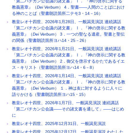
「第二バチカン公会議の諸文書」 Ⅰ． 『神の啓示に関する
教義憲章』（
Dei Verbum
） 4．聖書――人間のことばにおけ
る神のことば（聖書朗読箇所二テモ3・14－16）
教皇レオ十四世、2026年1月28日、一般謁見演説 連続講話
「第二バチカン公会議の諸文書」 Ⅰ．『神の啓示に関する教
義憲章』（
Dei Verbum
） 3．一つの聖なる遺産。聖書と聖伝
の関係（聖書朗読箇所ヨハ14・25－26）
教皇レオ十四世、2026年1月21日、一般謁見演説 連続講話
「第二バチカン公会議の諸文書」 Ⅰ．『神の啓示に関する教
義憲章』（
Dei Verbum
） 2．御父を啓示するかたであるイエ
ス・キリスト（聖書朗読箇所ヨハ14・6－8）
教皇レオ十四世、2026年1月14日、一般謁見演説 連続講話
「第二バチカン公会議の諸文書」 Ⅰ．『神の啓示に関する教
義憲章』（
Dei Verbum
） １．神は友に対するように人々に
語りかける（聖書朗読箇所ヨハ15・15）
教皇レオ十四世、2026年1月7日、一般謁見演説 連続講話
「第二バチカン公会議――その諸文書を通して」――はじめ
に
教皇レオ十四世、2025年12月31日、一般謁見演説
教皇レオ十四世、2025年12月17日、一般謁見演説 わたした