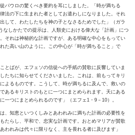
徒パウロの驚くべき要約を耳にしました。「時が満ちる
律法の下に生まれた者としてお遣わしになりました。それ
出して、わたしたちを神の子となさるためでした」（ガラ
ようなしかたでの提示は、人類史における偉大な「計画」につ
。それは神秘的な計画ですが、ある明確な中心をもってい
れた高い山のように。この中心が「時が満ちること」で
ことばが、エフェソの信徒への手紙の賛歌に反響していま
したちに知らせてくださいました。これは、前もってキリ
によるものです。こうして、時が満ちるに及んで、救いの
であるキリストのもとに一つにまとめられます。天にある
に一つにまとめられるのです」（エフェ1・9－10）。
は、知恵といつくしみとあわれみに満ちた計画の必要性を
もたらし、平和で、忠実な計画です。おとめマリアが賛歌
あわれみは代々に限りなく、主を畏れる者に及びます」