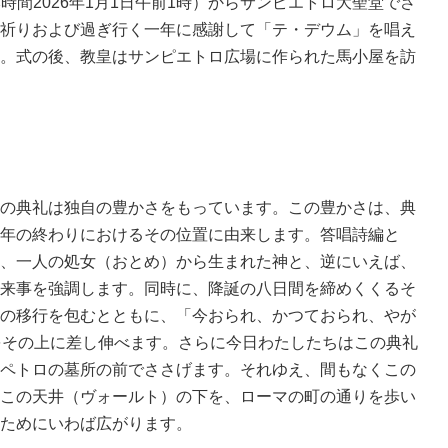
日本時間2026年1月1日午前1時）からサンピエトロ大聖堂でさ
祈りおよび過ぎ行く一年に感謝して「テ・デウム」を唱え
。式の後、教皇はサンピエトロ広場に作られた馬小屋を訪
の典礼は独自の豊かさをもっています。この豊かさは、典
年の終わりにおけるその位置に由来します。答唱詩編と
、一人の処女（おとめ）から生まれた神と、逆にいえば、
来事を強調します。同時に、降誕の八日間を締めくくるそ
の移行を包むとともに、「今おられ、かつておられ、やが
をその上に差し伸べます。さらに今日わたしたちはこの典礼
ペトロの墓所の前でささげます。それゆえ、間もなくこの
この天井（ヴォールト）の下を、ローマの町の通りを歩い
ためにいわば広がります。