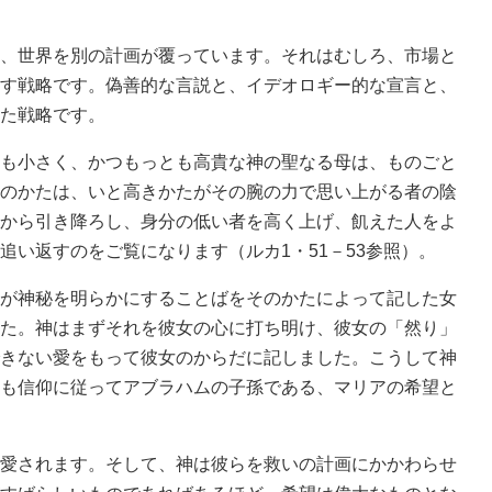
、世界を別の計画が覆っています。それはむしろ、市場と
す戦略です。偽善的な言説と、イデオロギー的な宣言と、
た戦略です。
も小さく、かつもっとも高貴な神の聖なる母は、ものごと
のかたは、いと高きかたがその腕の力で思い上がる者の陰
から引き降ろし、身分の低い者を高く上げ、飢えた人をよ
追い返すのをご覧になります（ルカ1・51－53参照）。
が神秘を明らかにすることばをそのかたによって記した女
た。神はまずそれを彼女の心に打ち明け、彼女の「然り」
きない愛をもって彼女のからだに記しました。こうして神
も信仰に従ってアブラハムの子孫である、マリアの希望と
愛されます。そして、神は彼らを救いの計画にかかわらせ