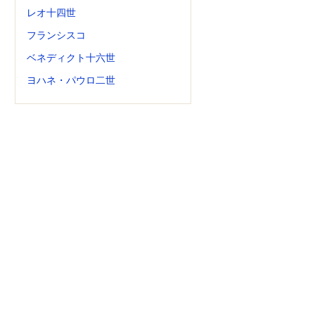
レオ十四世
フランシスコ
ベネディクト十六世
ヨハネ・パウロ二世