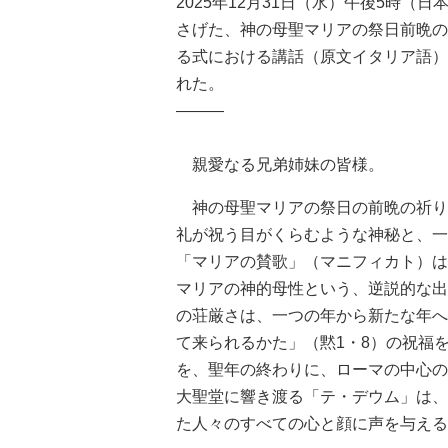
2025年12月31日（水）午後5時（
さげた、神の母聖マリアの祭日前晩の
る式における講話（原文イタリア語）
れた。
―――
親愛なる兄弟姉妹の皆様。
神の母聖マリアの祭日の前晩の祈り
礼が祝う目がくらむような神秘と、一
「マリアの賛歌」（マニフィカト）は
マリアの神的母性という、逆説的な出
の荘厳さは、一つの年から新たな年へ
て来られるかた」（黙1・8）の祝福
を、聖年の終わりに、ローマの中心の
大聖堂に響き渡る「テ・デウム」は、
た人々のすべての心と顔に声を与える