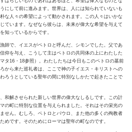
すばらしいものであればあるほど、希望は偉大なものとな
うにして前に進みます。世界は、人には知られていないも
朴な人々の希望によって動かされます。この人々はいかな
じています。なぜなら彼らは、未来が偉大な希望を与えて
を知っているからです。
漁師で、イエスがペトロと呼んだ、シモンでした。父であ
信仰を与え、こうして主はペトロの共同体の上にわたした
マタ16・18参照）。わたしたちは今日もこのペトロの墓前
ろから来た巡礼者は、ここで神の子イエス・キリストへの
わろうとしている聖年の間に特別なしかたで起きたことで
、和解させられた新しい世界の偉大なしるしです。この計
マの町に特別な位置を与えられました。それはその栄光の
ません。むしろ、ペトロとパウロ、また他の多くの殉教者
ためです。そのためにローマは聖年の町なのです。