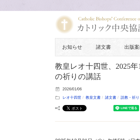
お知らせ
諸文書
出版案
教皇レオ十四世、2025
の祈りの講話
2026/01/06
レオ十四世
教皇文書
諸文書
説教・祈り