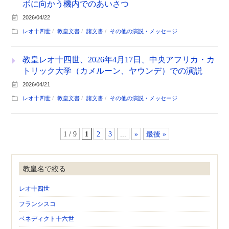
ボに向かう機内でのあいさつ
2026/04/22
レオ十四世
教皇文書
諸文書
その他の演説・メッセージ
教皇レオ十四世、2026年4月17日、中央アフリカ・カ
トリック大学（カメルーン、ヤウンデ）での演説
2026/04/21
レオ十四世
教皇文書
諸文書
その他の演説・メッセージ
1 / 9
1
2
3
...
»
最後 »
教皇名で絞る
レオ十四世
フランシスコ
ベネディクト十六世