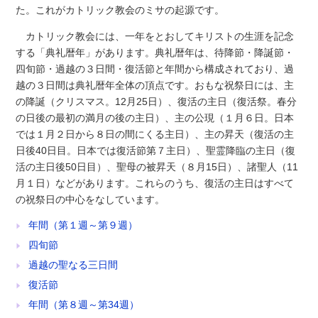
た。これがカトリック教会のミサの起源です。
カトリック教会には、一年をとおしてキリストの生涯を記念
する「典礼暦年」があります。典礼暦年は、待降節・降誕節・
四旬節・過越の３日間・復活節と年間から構成されており、過
越の３日間は典礼暦年全体の頂点です。おもな祝祭日には、主
の降誕（クリスマス。12月25日）、復活の主日（復活祭。春分
の日後の最初の満月の後の主日）、主の公現（１月６日。日本
では１月２日から８日の間にくる主日）、主の昇天（復活の主
日後40日目。日本では復活節第７主日）、聖霊降臨の主日（復
活の主日後50日目）、聖母の被昇天（８月15日）、諸聖人（11
月１日）などがあります。これらのうち、復活の主日はすべて
の祝祭日の中心をなしています。
年間（第１週～第９週）
四旬節
過越の聖なる三日間
復活節
年間（第８週～第34週）