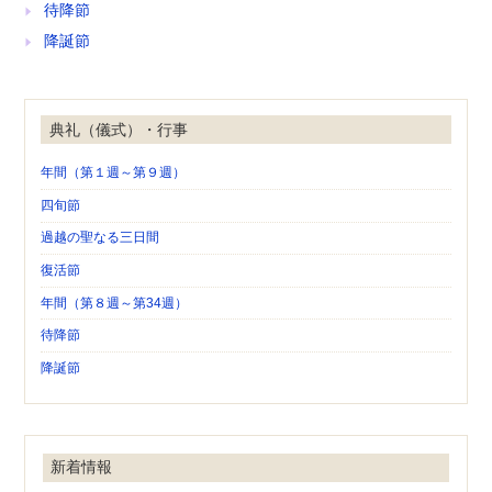
待降節
降誕節
典礼（儀式）・行事
年間（第１週～第９週）
四旬節
過越の聖なる三日間
復活節
年間（第８週～第34週）
待降節
降誕節
新着情報