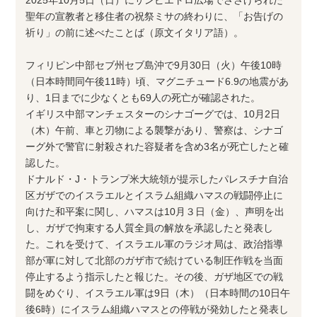
聖年の宣教者と移住者の祝祭ミサの終わりに、「お告げの
祈り」の前に述べたことば（原文イタリア語）。
フィリピン中部セブ州セブ島沖で9月30日（火）午後10時
（日本時間同午後11時）頃、マグニチュード6.9の地震があ
り、1日までに少なくとも69人の死亡が確認された。
イギリス中部マンチェスターのシナゴーグでは、10月2日
（木）午前、車と刃物による襲撃があり、警察は、シナゴ
ーグ外で警官に射殺された容疑者を含め3名が死亡したと確
認した。
ドナルド・J・トランプ米大統領が提示したパレスチナ自治
区ガザでのイスラエルとイスラム組織ハマスの戦闘停止に
向けた和平案に関し、ハマスは10月３日（金）、声明を出
し、ガザで拘束する人質全員の解放を承認したと発表し
た。これを受けて、イスラエル軍のラジオ局は、政治指導
部が軍に対して北部のガザ市で続けている制圧作戦を当面
停止するよう指示したと報じた。その後、ガザ地区での戦
闘をめぐり、イスラエル軍は9日（木）（日本時間の10日午
後6時）にイスラム組織ハマスとの停戦が発効したと発表し