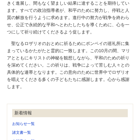
きく進展し、間もなく望ましい結果に達することを期待してい
ます。すべての政治指導者が、和平のために努力し、停戦と人
質の解放を行うように求めます。進行中の努力が戦争を終わら
せ、公正で永続的な平和へとわたしたちを導くために、心を一
つにして祈り続けてくださるよう促します。
聖なるロザリオのおとめに祈るためにポンペイの巡礼所に集
まっているかたがたと霊的に一致します。この10月の間、マリ
アとともにキリストの神秘を観想しながら、平和のための祈り
を深めてください。この祈りは、戦争によって苦しむ人々との
具体的な連帯となります。この意向のために世界中でロザリオ
を唱えてくださる多くの子どもたちに感謝します。心から感謝
します。
新着情報
お知らせ一覧
諸文書一覧