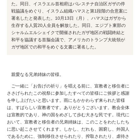
た。同日、イスラエル首相府はパレスチナ自治区ガザの停
戦協議をめぐり、イスラム組織ハマスと第1段階の合意案に
署名したと発表した。10月13日（月）、ハマスはガザから
生存する人質20人全員を解放した。同日、エジプト東部の
シャルムエルシェイクで開催されたガザ地区の戦闘終結と
和平を協議する首脳会議で、アメリカのトランプ大統領が
ガザ地区での和平をめぐる文書に署名した。
親愛なる兄弟姉妹の皆様。
ご一緒に「お告げの祈り」を唱える前に、宣教者と移住者に
ささげられたこの祝祭に参加したすべての皆様にご挨拶と感謝
を申し上げたいと思います。雨にもかかわらず来られた皆様
は、すばらしい宣教者です。ありがとうございます。教会全体
は宣教的であり、神の国をめざして歩む大きな民です。現代に
おいて、宣教者と移住者の兄弟姉妹は、このことをわたしたち
に思い起こさせてくれます。しかし、だれも、困窮し、外国人
であるために、強制移住させられたり、搾取されたり、虐待さ