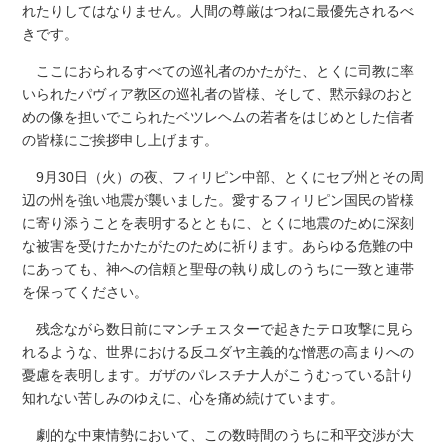
れたりしてはなりません。人間の尊厳はつねに最優先されるべ
きです。
ここにおられるすべての巡礼者のかたがた、とくに司教に率
いられたパヴィア教区の巡礼者の皆様、そして、黙示録のおと
めの像を担いでこられたベツレヘムの若者をはじめとした信者
の皆様にご挨拶申し上げます。
9月30日（火）の夜、フィリピン中部、とくにセブ州とその周
辺の州を強い地震が襲いました。愛するフィリピン国民の皆様
に寄り添うことを表明するとともに、とくに地震のために深刻
な被害を受けたかたがたのために祈ります。あらゆる危難の中
にあっても、神への信頼と聖母の執り成しのうちに一致と連帯
を保ってください。
残念ながら数日前にマンチェスターで起きたテロ攻撃に見ら
れるような、世界における反ユダヤ主義的な憎悪の高まりへの
憂慮を表明します。ガザのパレスチナ人がこうむっている計り
知れない苦しみのゆえに、心を痛め続けています。
劇的な中東情勢において、この数時間のうちに和平交渉が大