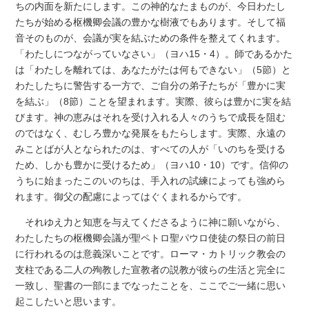
ちの内面を新たにします。この神的なたまものが、今日わたし
たちが始める枢機卿会議の豊かな樹液でもあります。そして福
音そのものが、会議が実を結ぶための条件を整えてくれます。
「わたしにつながっていなさい」（ヨハ15・4）。師であるかた
は「わたしを離れては、あなたがたは何もできない」（5節）と
わたしたちに警告する一方で、ご自分の弟子たちが「豊かに実
を結ぶ」（8節）ことを望まれます。実際、彼らは豊かに実を結
びます。神の恵みはそれを受け入れる人々のうちで成長を阻む
のではなく、むしろ豊かな発展をもたらします。実際、永遠の
みことばが人となられたのは、すべての人が「いのちを受ける
ため、しかも豊かに受けるため」（ヨハ10・10）です。信仰の
うちに始まったこのいのちは、手入れの試練によっても強めら
れます。御父の配慮によってはぐくまれるからです。
それゆえ力と知恵を与えてくださるように神に願いながら、
わたしたちの枢機卿会議が聖ペトロ聖パウロ使徒の祭日の前日
に行われるのは意義深いことです。ローマ・カトリック教会の
支柱である二人の殉教した宣教者の説教が彼らの生活と完全に
一致し、聖書の一部にまでなったことを、ここでご一緒に思い
起こしたいと思います。