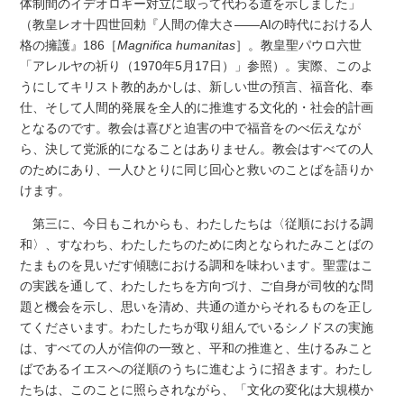
体制間のイデオロギー対立に取って代わる道を示しました」
（教皇レオ十四世回勅『人間の偉大さ――AIの時代における人
格の擁護』186［
Magnifica humanitas
］。教皇聖パウロ六世
「アレルヤの祈り（1970年5月17日）」参照）。実際、このよ
うにしてキリスト教的あかしは、新しい世の預言、福音化、奉
仕、そして人間的発展を全人的に推進する文化的・社会的計画
となるのです。教会は喜びと迫害の中で福音をのべ伝えなが
ら、決して党派的になることはありません。教会はすべての人
のためにあり、一人ひとりに同じ回心と救いのことばを語りか
けます。
第三に、今日もこれからも、わたしたちは〈従順における調
和〉、すなわち、わたしたちのために肉となられたみことばの
たまものを見いだす傾聴における調和を味わいます。聖霊はこ
の実践を通して、わたしたちを方向づけ、ご自身が司牧的な問
題と機会を示し、思いを清め、共通の道からそれるものを正し
てくださいます。わたしたちが取り組んでいるシノドスの実施
は、すべての人が信仰の一致と、平和の推進と、生けるみこと
ばであるイエスへの従順のうちに進むように招きます。わたし
たちは、このことに照らされながら、「文化の変化は大規模か