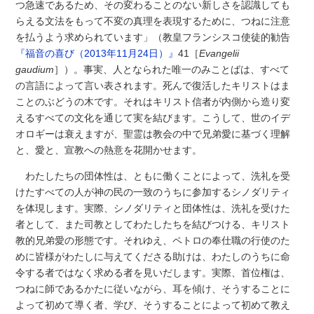
つ急速であるため、その変わることのない新しさを認識しても
らえる文法をもって不変の真理を表現するために、つねに注意
を払うよう求められています」（教皇フランシスコ使徒的勧告
『福音の喜び（2013年11月24日）』
41［
Evangelii
gaudium
］）。事実、人となられた唯一のみことばは、すべて
の言語によって言い表されます。死んで復活したキリストはま
ことのぶどうの木です。それはキリスト信者が内側から造り変
えるすべての文化を通じて実を結びます。こうして、世のイデ
オロギーは衰えますが、聖霊は教会の中で兄弟愛に基づく理解
と、愛と、宣教への熱意を花開かせます。
わたしたちの団体性は、ともに働くことによって、洗礼を受
けたすべての人が神の民の一致のうちに参加するシノダリティ
を体現します。実際、シノダリティと団体性は、洗礼を受けた
者として、また司教としてわたしたちを結びつける、キリスト
教的兄弟愛の形態です。それゆえ、ペトロの奉仕職の行使のた
めに皆様がわたしに与えてくださる助けは、わたしのうちに命
令する者ではなく求める者を見いだします。実際、首位権は、
つねに師であるかたに従いながら、耳を傾け、そうすることに
よって初めて導く者、学び、そうすることによって初めて教え