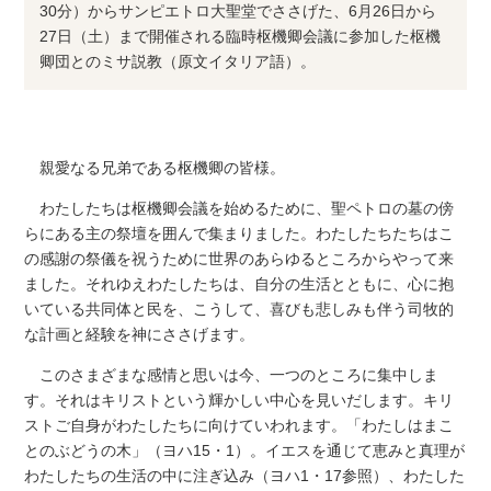
30分）からサンピエトロ大聖堂でささげた、6月26日から
27日（土）まで開催される臨時枢機卿会議に参加した枢機
卿団とのミサ説教（原文イタリア語）。
親愛なる兄弟である枢機卿の皆様。
わたしたちは枢機卿会議を始めるために、聖ペトロの墓の傍
らにある主の祭壇を囲んで集まりました。わたしたちたちはこ
の感謝の祭儀を祝うために世界のあらゆるところからやって来
ました。それゆえわたしたちは、自分の生活とともに、心に抱
いている共同体と民を、こうして、喜びも悲しみも伴う司牧的
な計画と経験を神にささげます。
このさまざまな感情と思いは今、一つのところに集中しま
す。それはキリストという輝かしい中心を見いだします。キリ
ストご自身がわたしたちに向けていわれます。「わたしはまこ
とのぶどうの木」（ヨハ15・1）。イエスを通じて恵みと真理が
わたしたちの生活の中に注ぎ込み（ヨハ1・17参照）、わたした