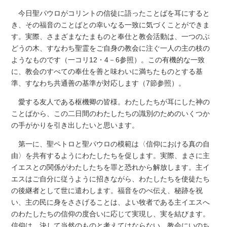
今日聖パウロがコリントの信徒に語ったことばを耳にすると
き、その福音のことばとの幸いなる一致に気づくことができま
す。実際、さまざまなたまものと奉仕と教会活動は、一つのぶ
どうの木、すなわち聖霊をご自身の教会に注ぐ一人の主の枝の
ようなものです（一コリ12・4－6参照）。この有機的な一致
に、教会のすべての奉仕を善と味わいに満ちたものとする基
準、すなわち共通善の基準が対応します（7節参照）。
愛する友人である枢機卿の皆様。わたしたちが耳にした神の
ことばから、この二日間のわたしたちの識別のためのいくつか
の手がかりを引き出したいと思います。
第一に、聖ペトロと聖パウロの模範は〈信仰における真の自
由〉を共有するようにわたしたちを促します。実際、まさに主
イエスとの関係がわたしたちを罪と恐れから解放します。主イ
エスはご自分に従うように招きながら、わたしたちを使徒たち
の後継者として世に遣わします。福音をのべ伝え、秘跡を祝
い、主の民に身をささげることは、よい牧者である主イエスへ
のわたしたちの信仰の度合いに応じて実現し、実を結びます。
信仰は、決して当然のものと考えてはならない、教会にいのち