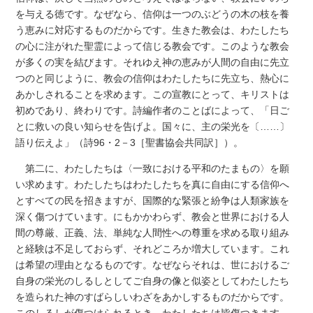
を与える徳です。なぜなら、信仰は一つのぶどうの木の枝を養
う恵みに対応するものだからです。生きた教会は、わたしたち
の心に注がれた聖霊によって信じる教会です。このような教会
が多くの実を結びます。それゆえ神の恵みが人間の自由に先立
つのと同じように、教会の信仰はわたしたちに先立ち、熱心に
あかしされることを求めます。この宣教にとって、キリストは
初めであり、終わりです。詩編作者のことばによって、「日ご
とに救いの良い知らせを告げよ。国々に、主の栄光を〔……〕
語り伝えよ」（詩96・2－3［聖書協会共同訳］）。
第二に、わたしたちは〈一致における平和のたまもの〉を願
い求めます。わたしたちはわたしたちを真に自由にする信仰へ
とすべての民を招きますが、国際的な緊張と紛争は人類家族を
深く傷つけています。にもかかわらず、教会と世界における人
間の尊厳、正義、法、単純な人間性への尊重を求める取り組み
と経験は不足しておらず、それどころか増大しています。これ
は希望の理由となるものです。なぜならそれは、世におけるご
自身の栄光のしるしとしてご自身の像と似姿としてわたしたち
を造られた神のすばらしいわざをあかしするものだからです。