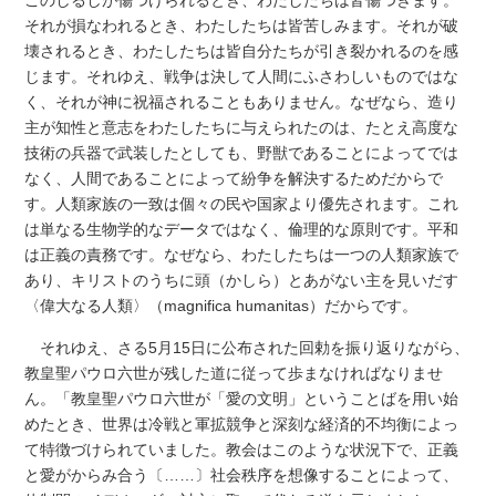
このしるしが傷つけられるとき、わたしたちは皆傷つきます。
それが損なわれるとき、わたしたちは皆苦しみます。それが破
壊されるとき、わたしたちは皆自分たちが引き裂かれるのを感
じます。それゆえ、戦争は決して人間にふさわしいものではな
く、それが神に祝福されることもありません。なぜなら、造り
主が知性と意志をわたしたちに与えられたのは、たとえ高度な
技術の兵器で武装したとしても、野獣であることによってでは
なく、人間であることによって紛争を解決するためだからで
す。人類家族の一致は個々の民や国家より優先されます。これ
は単なる生物学的なデータではなく、倫理的な原則です。平和
は正義の責務です。なぜなら、わたしたちは一つの人類家族で
あり、キリストのうちに頭（かしら）とあがない主を見いだす
〈偉大なる人類〉（magnifica humanitas）だからです。
それゆえ、さる5月15日に公布された回勅を振り返りながら、
教皇聖パウロ六世が残した道に従って歩まなければなりませ
ん。「教皇聖パウロ六世が「愛の文明」ということばを用い始
めたとき、世界は冷戦と軍拡競争と深刻な経済的不均衡によっ
て特徴づけられていました。教会はこのような状況下で、正義
と愛がからみ合う〔……〕社会秩序を想像することによって、