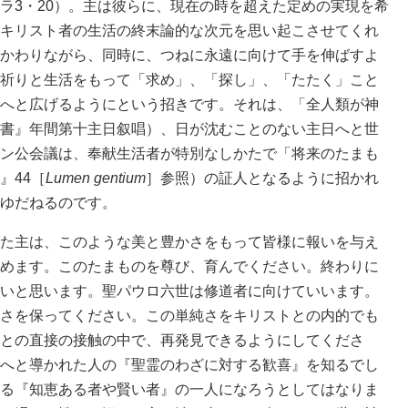
ラ3・20）。主は彼らに、現在の時を超えた定めの実現を希
キリスト者の生活の終末論的な次元を思い起こさせてくれ
かわりながら、同時に、つねに永遠に向けて手を伸ばすよ
祈りと生活をもって「求め」、「探し」、「たたく」こと
へと広げるようにという招きです。それは、「全人類が神
書』年間第十主日叙唱）、日が沈むことのない主日へと世
ン公会議は、奉献生活者が特別なしかたで「将来のたまも
』44［
Lumen gentium
］参照）の証人となるように招かれ
ゆだねるのです。
た主は、このような美と豊かさをもって皆様に報いを与え
めます。このたまものを尊び、育んでください。終わりに
いと思います。聖パウロ六世は修道者に向けていいます。
さを保ってください。この単純さをキリストとの内的でも
との直接の接触の中で、再発見できるようにしてくださ
へと導かれた人の『聖霊のわざに対する歓喜』を知るでし
る『知恵ある者や賢い者』の一人になろうとしてはなりま