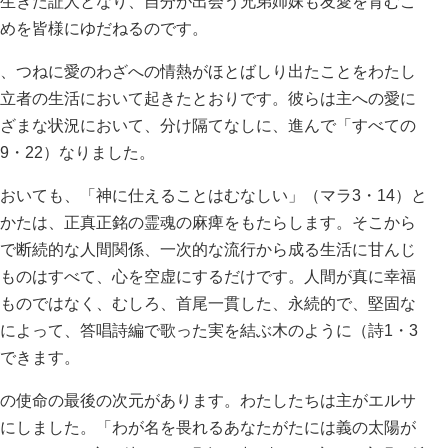
生きた証人となり、自分が出会う兄弟姉妹も友愛を育むこ
めを皆様にゆだねるのです。
、つねに愛のわざへの情熱がほとばしり出たことをわたし
立者の生活において起きたとおりです。彼らは主への愛に
ざまな状況において、分け隔てなしに、進んで「すべての
9・22）なりました。
いても、「神に仕えることはむなしい」（マラ3・14）と
かたは、正真正銘の霊魂の麻痺をもたらします。そこから
で断続的な人間関係、一次的な流行から成る生活に甘んじ
ものはすべて、心を空虚にするだけです。人間が真に幸福
ものではなく、むしろ、首尾一貫した、永続的で、堅固な
によって、答唱詩編で歌った実を結ぶ木のように（詩1・3
できます。
の使命の最後の次元があります。わたしたちは主がエルサ
にしました。「わが名を畏れるあなたがたには義の太陽が