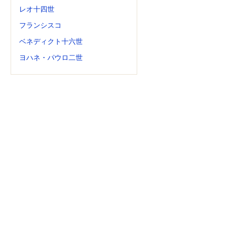
レオ十四世
フランシスコ
ベネディクト十六世
ヨハネ・パウロ二世