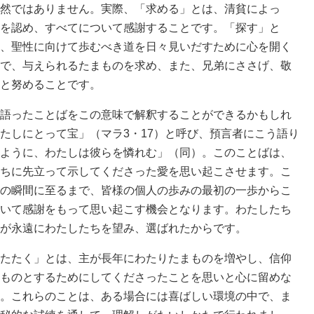
然ではありません。実際、「求める」とは、清貧によっ
を認め、すべてについて感謝することです。「探す」と
、聖性に向けて歩むべき道を日々見いだすために心を開く
で、与えられるたまものを求め、また、兄弟にささげ、敬
と努めることです。
語ったことばをこの意味で解釈することができるかもしれ
たしにとって宝」（マラ3・17）と呼び、預言者にこう語り
ように、わたしは彼らを憐れむ」（同）。このことばは、
ちに先立って示してくださった愛を思い起こさせます。こ
の瞬間に至るまで、皆様の個人の歩みの最初の一歩からこ
いて感謝をもって思い起こす機会となります。わたしたち
が永遠にわたしたちを望み、選ばれたからです。
たたく」とは、主が長年にわたりたまものを増やし、信仰
ものとするためにしてくださったことを思いと心に留めな
。これらのことは、ある場合には喜ばしい環境の中で、ま