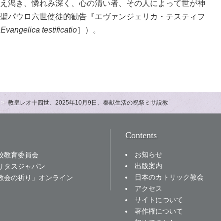
え渇き、憐れみ深く、心の清い者、その人によって世が神
聖パウロ六世使徒的勧告『エヴァンジェリカ・テスティフ
［
Evangelica testificatio
］）。
教皇レオ十四世、2025年10月9日、奉献生活の祝祭ミサ説教
Contents
お知らせ
校教育委員会
出版案内
リタスジャパン
日本のカトリック教会
教会の祈り」オンライン
アクセス
サイトについて
著作権について