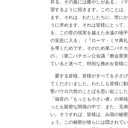
昇る。その翼には癒やしがある」（マ
望するように招きます。このことは、
ます。それは、わたしたちに、世にか
うに求めます。それは皆様にとって、
を、この世の現実を越えた永遠の地平
の安息に入る」（『ローマ・ミサ典礼
を導くためです。そのため第二バチカ
の」（第二バチカン公会議『教会憲章
ていると述べて、特別な務めを皆様に
愛する皆様。皆様がすべてをささげ
てくださいました。わたしも皆様に勧
聖パウロ六世のことばを思い起こした
「福音の『もっとも小さい者』の単純
っとも親密な関係の中で、また、兄弟
い。そうすれば、皆様は、み国の秘密
ょう。この秘密が彼らには隠されてい