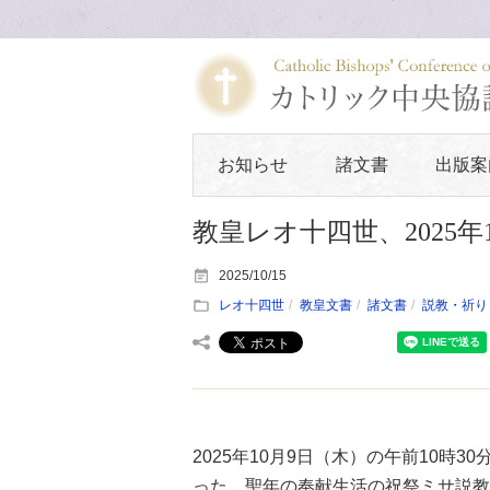
お知らせ
諸文書
出版案
教皇レオ十四世、2025
2025/10/15
レオ十四世
教皇文書
諸文書
説教・祈り
2025年10月9日（木）の午前10時
った、聖年の奉献生活の祝祭ミサ説教