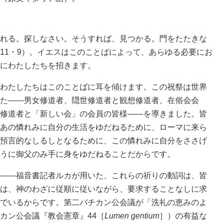
れる。探しなさい。そうすれば、見つかる。門をたたきな
11・9）。イエスはこのことばによって、あらゆる必要にお
にわたしたちを招きます。
わたしたちはこのことばに耳を傾けます。この祝祭は世界
た――男女修道者、隠世修道者と観想修道者、在俗会会
修道者と「新しい会」の会員の皆様――を導きました。皆
あの憐れみに自分の生活をゆだねるために、ローマに来ら
預言的なしるしとなるために、この憐れみに自分をささげ
うに御父のみ手に身をゆだねることだからです。
――福音書記者ルカが用いた、これらの祈りの動詞は、皆
は、神のわざに従順に従いながら、要求することなしに求
でいるからです。第二バチカン公会議が「洗礼の恵みのよ
カン公会議『教会憲章』44［
Lumen gentium
］）の有益な