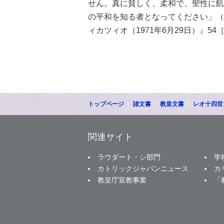
せん。真に貧しく、柔和で、聖性に飢
の平和を知る者となってください」（
ィカツィオ（1971年6月29日）』54
トップページ
諸文書
教皇文書
レオ十四世
関連サイト
ラウダート・シ部門
学
カトリックジャパンニュース
カ
教皇庁宣教事業
「