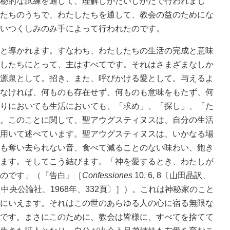
秘的な試練を通して、理解しがたいしかたで行われまし
たちのうちで、わたしたちを通して、教会の益のためにな
いつくしみのみ手によって行われたのです。
と導かれます。すなわち、わたしたちの生活の完成と意味
したちにとって、主はすべてです。それはさまざまなしか
源泉として。招き、また、呼びかける愛として。与えるよ
なければ、何ものも存在せず、何ものも意味をもたず、何
りにおいても生活においても、「求め」、「探し」、「た
。このことに関して、聖アウグスティヌスは、自分の生活
用いて述べています。聖アウグスティヌスは、いかなる場
も奪い去られない音、食べて減ることのない味わい、飽き
ます。そしてこう結びます。「神を愛するとき、わたしが
のです」（『告白』［
Confessiones
10, 6, 8〔山田晶訳、
中央公論社、1968年、332頁〕］）。これは神秘家のこと
にいえます。それはこの世のあらゆる人の心に宿る無限な
です。まさにこのために、教会は皆様に、すべてを捨てて