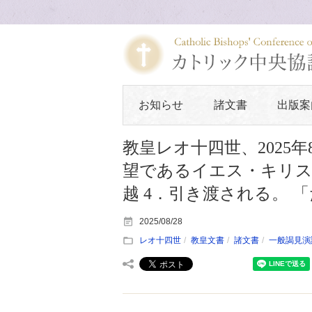
お知らせ
諸文書
出版案
教皇レオ十四世、2025
望であるイエス・キリス
越 4．引き渡される。 
2025/08/28
レオ十四世
教皇文書
諸文書
一般謁見演