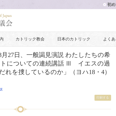
初め
内
カトリック教会
日本のカトリック
よくあ
年8月27日、一般謁見演説 わたしたちの希
トについての連続講話 Ⅲ イエスの過
「だれを捜しているのか」（ヨハ18・4）
説
印刷する