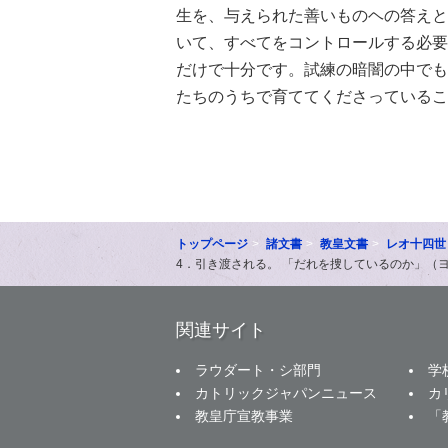
生を、与えられた善いものヘの答えと
いて、すべてをコントロールする必要
だけで十分です。試練の暗闇の中でも
たちのうちで育ててくださっているこ
トップページ
諸文書
教皇文書
レオ十四世
4．引き渡される。 「だれを捜しているのか」（ヨ
関連サイト
ラウダート・シ部門
学
カトリックジャパンニュース
カ
教皇庁宣教事業
「