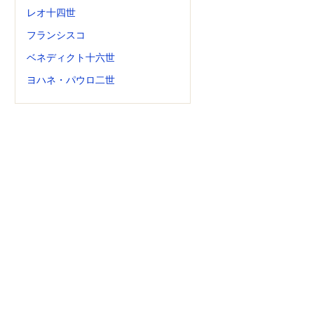
レオ十四世
フランシスコ
ベネディクト十六世
ヨハネ・パウロ二世