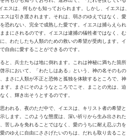
を何もかも知っておられ、進み出て、『だれを捜している
。イエスは、何もかも知っておられます。しかし、イエスは、
エスは引き渡されます。それは、弱さのゆえではなく、愛
を恐れない、完全で成熟した愛です。イエスは捕らえられ
ままにされるのです。イエスは逮捕の犠牲者ではなく、む
に、わたしたち人類のための救いの希望が受肉します。イ
で自由に愛することができるのです。
ると、兵士たちは地に倒れます。これは神秘に満ちた箇所
啓示において、「わたしはある」という、神の名そのもの
、まさに人類が不正と恐怖と孤独を体験するところで、神
ます。まさにそのようなところでこそ、まことの光は、迫
なく、輝き出そうとするのです。
思われる、夜のただ中で、イエスは、キリスト者の希望と
示します。このような態度は、深い祈りから生み出された
、苦しみを免れることではなく、愛のうちに耐え忍ぶ力を
愛のゆえに自由にささげたいのちは、だれも取り去ること