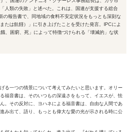
金）、国連のアントニオ・グテーレス事務総長は、ガザ市
「人類の失敗」と述べた。これは、国連が支援する総合
最新の報告書で、同地域の食料不安定状況をもっとも深刻な
または飢饉）」に引き上げたことを受けた発言。IPCによ
飢餓、困窮、死」によって特徴づけられる「壊滅的」な状
げる一つの情景について考えてみたいと思います。オリー
る福音書は、そのいつもの深遠さをもって、イエスが、怯
ん。その反対に、ヨハネによる福音書は、自由な人間であ
進み出て、語り、もっとも偉大な愛の光が示される時に公