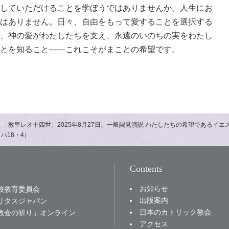
していただけることを学ぼうではありませんか。人生にお
はありません。日々、自由をもって愛することを選択する
、神の愛がわたしたちを支え、永遠のいのちの実をわたし
とを知ること――これこそがまことの希望です。
教皇レオ十四世、2025年8月27日、一般謁見演説 わたしたちの希望であるイ
ハ18・4）
Contents
お知らせ
校教育委員会
出版案内
リタスジャパン
日本のカトリック教会
教会の祈り」オンライン
アクセス