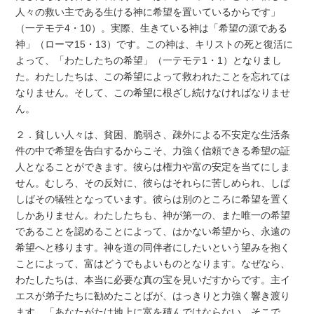
人々の救い主である生ける神に希望を置いているからです」
（一テモテ4・10）。実際、生きている神は「希望の源である
神」（ローマ15・13）です。この神は、キリストの死と復活に
よって、「わたしたちの希望」（一テモテ1・1）となりまし
た。わたしたちは、この希望によって救われたことを忘れては
なりません。そして、この希望に根ざし続けなければなりませ
ん。
２．貧しい人々は、貧困、脆弱さ、疎外による不安定な生活条
件の中で希望を告白するからこそ、力強く信頼できる希望の証
人となることができます。彼らは権力や富の安定を当てにしま
せん。むしろ、その反対に、彼らはそれらに苦しめられ、しば
しばその犠牲となっています。彼らは別のところに希望を置く
しかありません。わたしたちも、神が第一の、また唯一の希望
であることを認めることによって、はかない希望から、永遠の
希望へと移ります。神を道の同伴者にしたいという望みを抱く
ことによって、富はどうでもよいものとなります。なぜなら、
わたしたちは、本当に必要な真の宝を見いだすからです。主イ
エスが弟子たちに勧めたことばが、はっきりと力強く響き渡り
ます。「あなたがたは地上に富を積んではならない。そこで