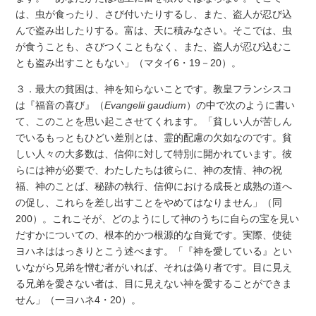
は、虫が食ったり、さび付いたりするし、また、盗人が忍び込
んで盗み出したりする。富は、天に積みなさい。そこでは、虫
が食うことも、さびつくこともなく、また、盗人が忍び込むこ
とも盗み出すこともない」（マタイ6・19－20）。
３．最大の貧困は、神を知らないことです。教皇フランシスコ
は『福音の喜び』（
Evangelii gaudium
）の中で次のように書い
て、このことを思い起こさせてくれます。「貧しい人が苦しん
でいるもっともひどい差別とは、霊的配慮の欠如なのです。貧
しい人々の大多数は、信仰に対して特別に開かれています。彼
らには神が必要で、わたしたちは彼らに、神の友情、神の祝
福、神のことば、秘跡の執行、信仰における成長と成熟の道へ
の促し、これらを差し出すことをやめてはなりません」（同
200）。これこそが、どのようにして神のうちに自らの宝を見い
だすかについての、根本的かつ根源的な自覚です。実際、使徒
ヨハネははっきりとこう述べます。「『神を愛している』とい
いながら兄弟を憎む者がいれば、それは偽り者です。目に見え
る兄弟を愛さない者は、目に見えない神を愛することができま
せん」（一ヨハネ4・20）。