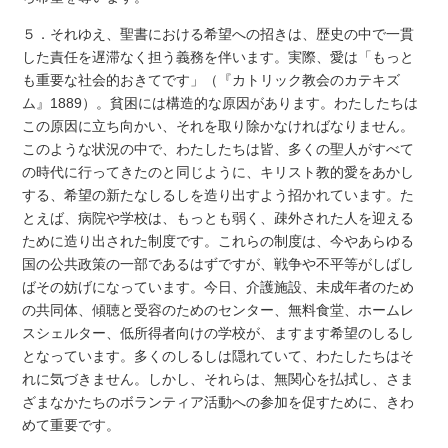
５．それゆえ、聖書における希望への招きは、歴史の中で一貫
した責任を遅滞なく担う義務を伴います。実際、愛は「もっと
も重要な社会的おきてです」（『カトリック教会のカテキズ
ム』1889）。貧困には構造的な原因があります。わたしたちは
この原因に立ち向かい、それを取り除かなければなりません。
このような状況の中で、わたしたちは皆、多くの聖人がすべて
の時代に行ってきたのと同じように、キリスト教的愛をあかし
する、希望の新たなしるしを造り出すよう招かれています。た
とえば、病院や学校は、もっとも弱く、疎外された人を迎える
ために造り出された制度です。これらの制度は、今やあらゆる
国の公共政策の一部であるはずですが、戦争や不平等がしばし
ばその妨げになっています。今日、介護施設、未成年者のため
の共同体、傾聴と受容のためのセンター、無料食堂、ホームレ
スシェルター、低所得者向けの学校が、ますます希望のしるし
となっています。多くのしるしは隠れていて、わたしたちはそ
れに気づきません。しかし、それらは、無関心を払拭し、さま
ざまなかたちのボランティア活動への参加を促すために、きわ
めて重要です。