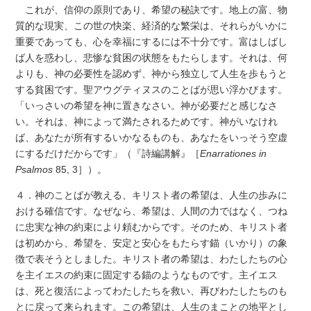
これが、信仰の原則であり、希望の秘訣です。地上の富、物
質的な現実、この世の快楽、経済的な繁栄は、それらがいかに
重要であっても、心を幸福にするには不十分です。富はしばし
ば人を惑わし、悲惨な貧困の状態をもたらします。それは、何
よりも、神の必要性を認めず、神から独立して人生を歩もうと
する貧困です。聖アウグティヌスのことばが思い浮かびます。
「いっさいの希望を神に置きなさい。神が必要だと感じなさ
い。それは、神によって満たされるためです。神がいなけれ
ば、あなたが所有するいかなるものも、あなたをいっそう空虚
にするだけだからです」（『詩編講解』［
Enarrationes in
Psalmos
85, 3］）。
４．神のことばが教える、キリスト者の希望は、人生の歩みに
おける確信です。なぜなら、希望は、人間の力ではなく、つね
に忠実な神の約束により頼むからです。そのため、キリスト者
は初めから、希望を、安定と安心をもたらす錨（いかり）の象
徴で表そうとしました。キリスト者の希望は、わたしたちの心
を主イエスの約束に固定する錨のようなものです。主イエス
は、死と復活によってわたしたちを救い、再びわたしたちのも
とに戻って来られます。この希望は、人生のまことの地平とし