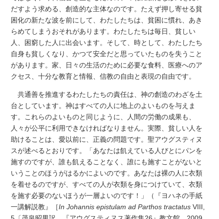
だすよう求める、創造的な主体なのです。たえず押し寄せる貧
困化の新たな波を前にして、わたしたちは、貧困に慣れ、あき
らめてしまうおそれがあります。わたしたちは毎日、貧しい
人、困窮した人に出会います。そして、時として、わたしたち
自身も貧しくなり、かつて安全だと思っていたものを失うこと
があります。家、日々の生活のために必要な食料、医療へのア
クセス、十分な教育と情報、信教の自由と表現の自由です。
共通善を推進するわたしたちの責任は、神の創造のわざを土
台としています。神はすべての人に地上のよいものを与えま
す。これらのよいものと同じように、人間の労働の成果も、
人々が公平に利用できなければなりません。実際、貧しい人を
助けることは、愛以前に、正義の問題です。聖アウグスティヌ
スが述べるとおりです。「あなたは飢えている人びとにパンを
施すのですが、誰も飢えることなく、誰にも施すことがないと
いうことのほうがはるかによいのです。あなたは裸の人に衣類
を着せるのですが、すべての人が衣類を身につけていて、衣類
を施す必要のないほうが一層よいのです！」（『ヨハネの手紙
一講解説教』［
In Johannis epistulam ad Parthos tractatus
VIII,
5〔茂泉昭男訳、『アウグスティヌス著作集26』教文館、2009