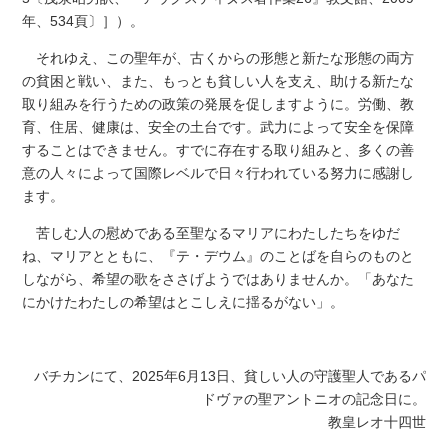
年、534頁〕］）。
それゆえ、この聖年が、古くからの形態と新たな形態の両方
の貧困と戦い、また、もっとも貧しい人を支え、助ける新たな
取り組みを行うための政策の発展を促しますように。労働、教
育、住居、健康は、安全の土台です。武力によって安全を保障
することはできません。すでに存在する取り組みと、多くの善
意の人々によって国際レベルで日々行われている努力に感謝し
ます。
苦しむ人の慰めである至聖なるマリアにわたしたちをゆだ
ね、マリアとともに、『テ・デウム』のことばを自らのものと
しながら、希望の歌をささげようではありませんか。「あなた
にかけたわたしの希望はとこしえに揺るがない」。
バチカンにて、2025年6月13日、貧しい人の守護聖人であるパ
ドヴァの聖アントニオの記念日に。
教皇レオ十四世