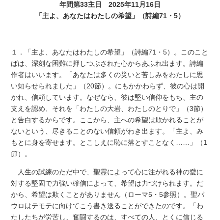
年間第33主日 2025年11月16日
「主よ、あなたはわたしの希望」（詩編71・5）
１．「主よ、あなたはわたしの希望」（詩編71・5）。このこと
ばは、深刻な困難に押しつぶされた心からあふれ出ます。詩編
作者はいいます。「あなたは多くの災いと苦しみをわたしに思
い知らせられました」（20節）。にもかかわらず、彼の心は開
かれ、信頼しています。なぜなら、彼は堅い信仰をもち、主の
支えを認め、それを「わたしの大岩、わたしのとりで」（3節）
と告白するからです。ここから、主への希望は欺かれることが
ないという、尽きることのない信頼がわき出ます。「主よ、み
もとに身を寄せます。とこしえに恥に落とすことなく……」（1
節）。
人生の試練のただ中で、聖霊によって心に注がれる神の愛に
対する堅固で力強い確信によって、希望は力づけられます。だ
から、希望は欺くことがありません（ローマ5・5参照）。聖パ
ウロはテモテに向けてこう書き送ることができたのです。「わ
たしたちが労苦し、奮闘するのは、すべての人、とくに信じる