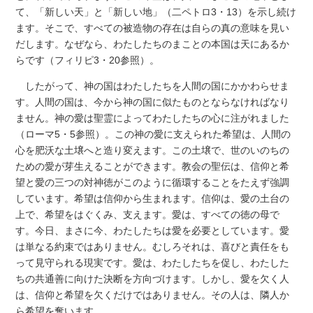
て、「新しい天」と「新しい地」（二ペトロ3・13）を示し続け
ます。そこで、すべての被造物の存在は自らの真の意味を見い
だします。なぜなら、わたしたちのまことの本国は天にあるか
らです（フィリピ3・20参照）。
したがって、神の国はわたしたちを人間の国にかかわらせま
す。人間の国は、今から神の国に似たものとならなければなり
ません。神の愛は聖霊によってわたしたちの心に注がれました
（ローマ5・5参照）。この神の愛に支えられた希望は、人間の
心を肥沃な土壌へと造り変えます。この土壌で、世のいのちの
ための愛が芽生えることができます。教会の聖伝は、信仰と希
望と愛の三つの対神徳がこのように循環することをたえず強調
しています。希望は信仰から生まれます。信仰は、愛の土台の
上で、希望をはぐくみ、支えます。愛は、すべての徳の母で
す。今日、まさに今、わたしたちは愛を必要としています。愛
は単なる約束ではありません。むしろそれは、喜びと責任をも
って見守られる現実です。愛は、わたしたちを促し、わたした
ちの共通善に向けた決断を方向づけます。しかし、愛を欠く人
は、信仰と希望を欠くだけではありません。その人は、隣人か
ら希望を奪います。