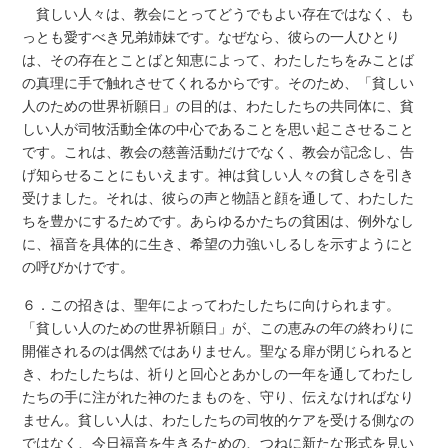
貧しい人々は、教会にとってどうでもよい存在ではなく、も
っとも愛すべき兄弟姉妹です。なぜなら、彼らの一人ひとり
は、その存在とことばと知恵によって、わたしたちをみことば
の真理に手で触れさせてくれるからです。そのため、「貧しい
人のための世界祈願日」の目的は、わたしたちの共同体に、貧
しい人が司牧活動全体の中心であることを思い起こさせること
です。これは、教会の慈善活動だけでなく、教会が記念し、告
げ知らせることにもいえます。神は貧しい人々の貧しさを引き
受けました。それは、彼らの声と物語と顔を通して、わたした
ちを豊かにするためです。あらゆるかたちの貧困は、例外なし
に、福音を具体的に生き、希望の力強いしるしを示すようにと
の呼びかけです。
６．この招きは、聖年によってわたしたちに向けられます。
「貧しい人のための世界祈願日」が、この恵みの年の終わりに
開催されるのは偶然ではありません。聖なる扉が閉じられると
き、わたしたちは、祈りと回心とあかしの一年を通してわたし
たちの手に注がれた神のたまものを、守り、伝えなければなり
ません。貧しい人は、わたしたちの司牧的ケアを受ける側なの
ではなく、今日福音を生きるための、つねに新たな形式を見い