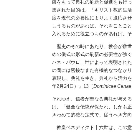
慮をもって典礼の刷新と促進をも行っ
集された目的は、「キリスト教的生活
度を現代の必要性によりよく適応させ
しうるものがあれば、それをことごと
入れるために役立つものがあれば、そ
歴史のその時にあたり、教会が数世
めの儀式の形式の刷新の必要性が強く
ハネ・パウロ二世によって表明された
の間には密接なまた有機的なつながり
表現し、典礼を生き、典礼から活力を
年2月24日）』13［
Dominicae Cenae
それゆえ、信者が聖なる典礼が与える
は、「健全な伝統が保たれ、しかも正
きわめて的確な定式で、従うべき方向
教皇ベネディクト十六世は、この意