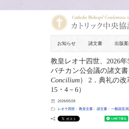
お知らせ
諸文書
出版案
教皇レオ十四世、2026
バチカン公会議の諸文書
Concilium
） 2．典礼の
15・4－6）
2026/05/28
レオ十四世
教皇文書
諸文書
一般謁見演