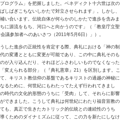
プログラム」を把握しました。ベネディクト十六世は次の
ばしばぎこちないしかたで対立させられます」。しかし、
補い合います。伝統自体が何らかのしかたで進歩を含みま
ちに源流をもち、河口へと向かうのです」（「教皇庁立聖
会議参加者へのあいさつ（2011年5月6日）」）。
うした進歩の正統性を肯定する際、典礼における「神の制
代の変遷とともに変更が可能であり、この中に典礼そのも
のが入り込んだり、それほどふさわしいものでなくなった
「変えられる部分」（『典礼憲章』21）を区別します。こ
て、キリスト教信仰の基盤であるキリストの過越の神秘に
なるために、何世紀にもわたってたえず行われてきまし
の時代の文化的形態のうちに「受肉」して、それらに影響
ができました。こうして典礼は何世紀にわたり福音宣教の
ても、真正で生きたカトリック的伝統との連続性のうち
導くためのダイナミズムに従って、この力を新たにしなけ