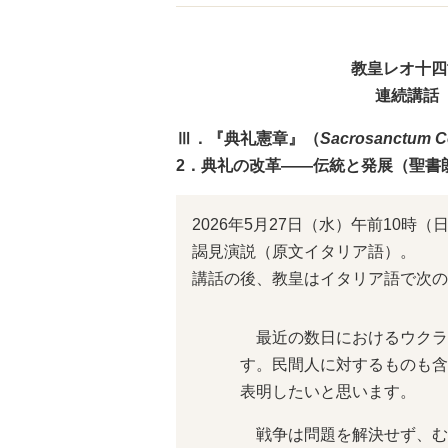
教皇レオ十四
連続講話
Ⅲ．『典礼憲章』（
Sacrosanctum C
2．典礼の改革――伝統と発展（聖書朗
2026年5月27日（水）午前10
謁見演説（原文イタリア語）。
講話の後、教皇はイタリア語で次の
最近の数日におけるウクラ
す。民間人に対するものも含
表明したいと思います。
戦争は問題を解決せず、む