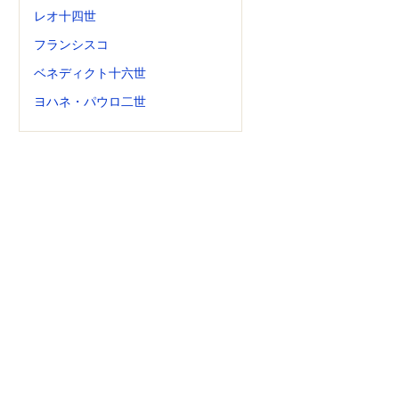
レオ十四世
フランシスコ
ベネディクト十六世
ヨハネ・パウロ二世