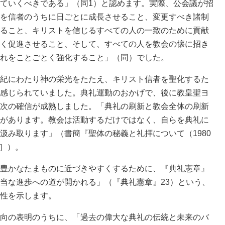
ていくべきである」（同1）と認めます。実際、公会議が招
を信者のうちに日ごとに成長させること、変更すべき諸制
ること、キリストを信じるすべての人の一致のために貢献
く促進させること、そして、すべての人を教会の懐に招き
れをことごとく強化すること」（同）でした。
紀にわたり神の栄光をたたえ、キリスト信者を聖化するた
感じられていました。典礼運動のおかげで、後に教皇聖ヨ
次の確信が成熟しました。「典礼の刷新と教会全体の刷新
があります。教会は活動するだけではなく、自らを典礼に
汲み取ります」（書簡『聖体の秘義と礼拝について（1980
］）。
豊かなたまものに近づきやすくするために、『典礼憲章』
当な進歩への道が開かれる」（『典礼憲章』23）という、
性を示します。
向の表明のうちに、「過去の偉大な典礼の伝統と未来のバ