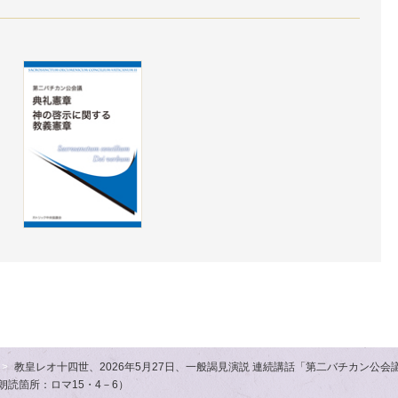
教皇レオ十四世、2026年5月27日、一般謁見演説 連続講話「第二バチカン公会
朗読箇所：ロマ15・4－6）