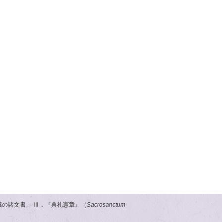
議の諸文書」 Ⅲ．『典礼憲章』（
Sacrosanctum