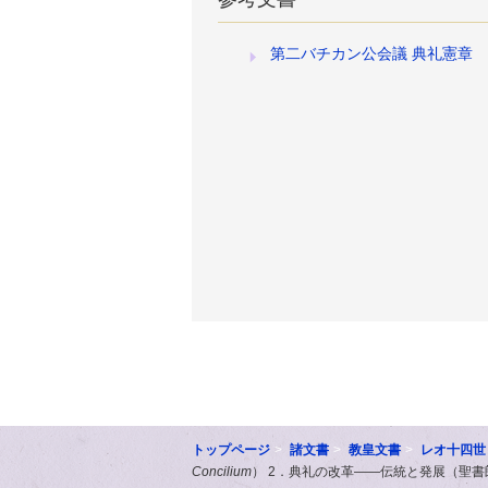
第二バチカン公会議 典礼憲章
トップページ
諸文書
教皇文書
レオ十四世
Concilium
） 2．典礼の改革――伝統と発展（聖書