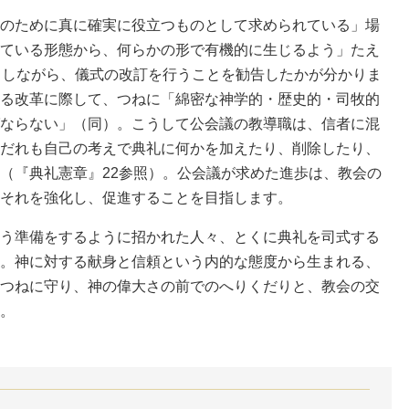
のために真に確実に役立つものとして求められている」場
ている形態から、何らかの形で有機的に生じるよう」たえ
）しながら、儀式の改訂を行うことを勧告したかが分かりま
る改革に際して、つねに「綿密な神学的・歴史的・司牧的
ならない」（同）。こうして公会議の教導職は、信者に混
だれも自己の考えで典礼に何かを加えたり、削除したり、
（『典礼憲章』22参照）。公会議が求めた進歩は、教会の
それを強化し、促進することを目指します。
う準備をするように招かれた人々、とくに典礼を司式する
。神に対する献身と信頼という内的な態度から生まれる、
つねに守り、神の偉大さの前でのへりくだりと、教会の交
。