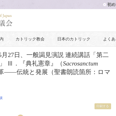
初め
内
カトリック教会
日本のカトリック
よくあ
年5月27日、一般謁見演説 連続講話「第二
」 Ⅲ．『典礼憲章』（
Sacrosanctum
改革――伝統と発展（聖書朗読箇所：ロマ
説
印刷する