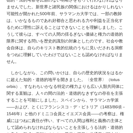
徳的・法的考察を比類のない明晰さをもって行わなければなり
ませんでした。新世界と諸民族の関係におけるはかりしれない
可能性が開かれた500年前、サラマンカ大学では、一部の教師
は、いかなるものであれ好都合と思われる力や利益を正当化す
るために理性に訴えることはできないことを理解しました。こ
うして彼らは、すべての人間の揺るぎない価値と権力の道徳的
限界に関する問いを歴史的識別の対象としたのです。社会や教
会自体は、自らのキリスト教的伝統のうちに見いだされる洞察
をつねに理解していたわけではないことも認めなければなりま
せん。
しかしながら、この問いかけは、自らの歴史的状況をはるか
に超えた知的・道徳的地平を開きました。〈全世界〉（totus
orbis）、すなわちいかなる特定の権力よりも広い人類共同体に
関する直観は、人々の間の法的・道徳的なきずなの存在を主張
することを可能にしました。スペインから、サラマンカ学派
――および、とくにフランシスコ・デ・ビトリア（1483/86頃－
1546年）と他のドミニコ会員とイエズス会員――の考察は、権
威にはつねに責任が伴い、すべての人間は権利と義務の主体と
して認められなければならないことを主張しうる法的・道徳的