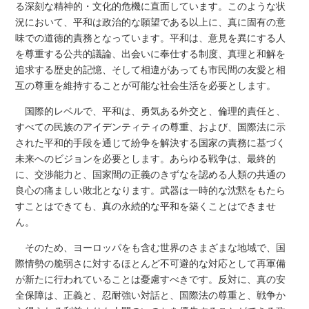
る深刻な精神的・文化的危機に直面しています。このような状
況において、平和は政治的な願望である以上に、真に固有の意
味での道徳的責務となっています。平和は、意見を異にする人
を尊重する公共的議論、出会いに奉仕する制度、真理と和解を
追求する歴史的記憶、そして相違があっても市民間の友愛と相
互の尊重を維持することが可能な社会生活を必要とします。
国際的レベルで、平和は、勇気ある外交と、倫理的責任と、
すべての民族のアイデンティティの尊重、および、国際法に示
された平和的手段を通じて紛争を解決する国家の責務に基づく
未来へのビジョンを必要とします。あらゆる戦争は、最終的
に、交渉能力と、国家間の正義のきずなを認める人類の共通の
良心の痛ましい敗北となります。武器は一時的な沈黙をもたら
すことはできても、真の永続的な平和を築くことはできませ
ん。
そのため、ヨーロッパをも含む世界のさまざまな地域で、国
際情勢の脆弱さに対するほとんど不可避的な対応として再軍備
が新たに行われていることは憂慮すべきです。反対に、真の安
全保障は、正義と、忍耐強い対話と、国際法の尊重と、戦争か