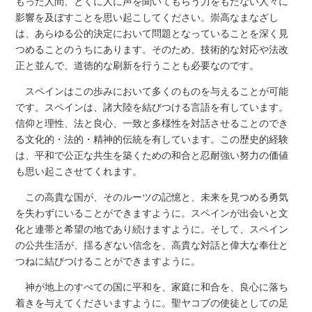
もった人間、とくに人に声を聞いてもらう力をもたない人々に
影響を及ぼすことを思い起こしてください。崇高なまなざし
は、あらゆる公的決定において問題となっていることを深く見
つめることのうちにあります。そのため、技術的な対応や法改
正と並んで、道徳的な刷新を行うことも必要なのです。
スペインはこの歩みにおいて多くのものを与えることが可能
です。スペインは、諸大陸を結びつける言語を有しています。
信仰と理性、法と良心、一致と多様性を対話させることのでき
る文化的・法的・精神的伝統を有しています。この歴史的経験
は、平和で公正な共生を築くための和合と忍耐強い努力の価値
も思い起こさせてくれます。
この高貴な国が、そのルーツの記憶と、未来を見つめる勇気
を失わずにいることができますように。スペインが出会いと文
化と連帯と希望の地であり続けますように。そして、スペイン
の公共生活が、揺るぎない信念を、高貴な対話と偉大な奉仕と
つねに結びつけることができますように。
神が地上のすべての国に平和を、家庭に和合を、良心に落ち
着きを与えてくださいますように。聖ヤコブの使徒としての足