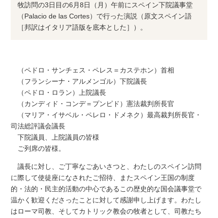
牧訪問の3日目の6月8日（月）午前にスペイン下院議事堂
（Palacio de las Cortes）で行った演説（原文スペイン語
［邦訳はイタリア語版を底本とした］）。
（ペドロ・サンチェス・ペレス＝カステホン）首相
（フランシーナ・アルメンゴル）下院議長
（ペドロ・ロラン）上院議長
（カンディド・コンデ＝プンピド）憲法裁判所長官
（マリア・イサベル・ペレロ・ドメネク）最高裁判所長官・
司法総評議会議長
下院議員、上院議員の皆様
ご列席の皆様。
議長に対し、ご丁寧なごあいさつと、わたしのスペイン訪問
に際して使徒座になされたご招待、またスペイン王国の制度
的・法的・民主的活動の中心であるこの歴史的な国会議事堂で
温かく歓迎くださったことに対して感謝申し上げます。わたし
はローマ司教、そしてカトリック教会の牧者として、司教たち