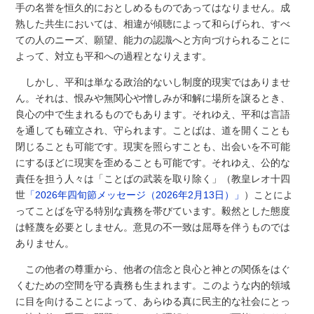
手の名誉を恒久的におとしめるものであってはなりません。成
熟した共生においては、相違が傾聴によって和らげられ、すべ
ての人のニーズ、願望、能力の認識へと方向づけられることに
よって、対立も平和への過程となりえます。
しかし、平和は単なる政治的ないし制度的現実ではありませ
ん。それは、恨みや無関心や憎しみが和解に場所を譲るとき、
良心の中で生まれるものでもあります。それゆえ、平和は言語
を通しても確立され、守られます。ことばは、道を開くことも
閉じることも可能です。現実を照らすことも、出会いを不可能
にするほどに現実を歪めることも可能です。それゆえ、公的な
責任を担う人々は「ことばの武装を取り除く」（教皇レオ十四
世
「2026年四旬節メッセージ（2026年2月13日）」
）ことによ
ってことばを守る特別な責務を帯びています。毅然とした態度
は軽蔑を必要としません。意見の不一致は屈辱を伴うものでは
ありません。
この他者の尊重から、他者の信念と良心と神との関係をはぐ
くむための空間を守る責務も生まれます。このような内的領域
に目を向けることによって、あらゆる真に民主的な社会にとっ