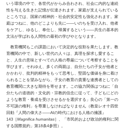
いう環境の中で、各世代がからみ合わされ、社会に内的な連続
性を与える生きた記憶が伝達されます。家庭が支えられている
ところでは、国家の精神的・社会的安定性も強化されます。家
庭はつねに、他のどこよりも先に――いのちを受け入れ、他者
をケアし、ゆるし、奉仕し、帰属するという――共生の基本的
文法が学ばれる人間性の最初の学びやとなります。
教育機関もこの課題において決定的な役割を果たします。教
育機関の中で、新しい世代の人々は、真理を探求し愛するこ
と、人生の意味とすべての人格の尊厳について考察することを
学びます。それゆえ、多くの両親は、自分たちの子女が他者と
かかわり、批判的精神をもって思考し、堅固な価値を身に着け
られることを望みながら、子女の教育の貴重な連携者としての
教育機関に大きな期待を寄せます。この協力関係はつねに「自
分たちの道徳的・文化的・宗教的信念に従って、子どもにどの
ような教育・養成を受けさせるかを選択する」良心の「第一の
不可譲の権利」を尊重しなければなりません（教皇レオ十四世
回勅『人間の偉大さ――AIの時代における人格の擁護』
143［
Magnifica humanitas
］、「市民的および政治的権利に関
する国際規約」第18条4参照）。