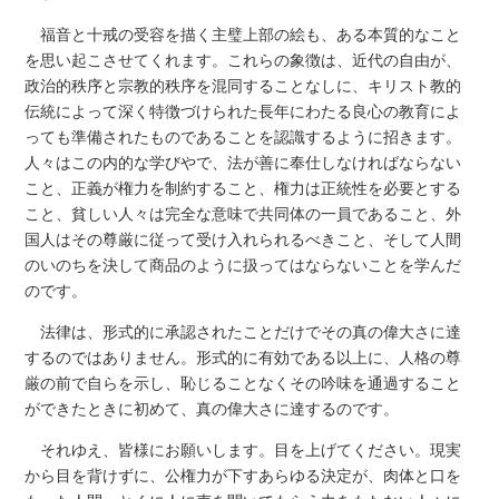
福音と十戒の受容を描く主璧上部の絵も、ある本質的なこと
を思い起こさせてくれます。これらの象徴は、近代の自由が、
政治的秩序と宗教的秩序を混同することなしに、キリスト教的
伝統によって深く特徴づけられた長年にわたる良心の教育によ
っても準備されたものであることを認識するように招きます。
人々はこの内的な学びやで、法が善に奉仕しなければならない
こと、正義が権力を制約すること、権力は正統性を必要とする
こと、貧しい人々は完全な意味で共同体の一員であること、外
国人はその尊厳に従って受け入れられるべきこと、そして人間
のいのちを決して商品のように扱ってはならないことを学んだ
のです。
法律は、形式的に承認されたことだけでその真の偉大さに達
するのではありません。形式的に有効である以上に、人格の尊
厳の前で自らを示し、恥じることなくその吟味を通過すること
ができたときに初めて、真の偉大さに達するのです。
それゆえ、皆様にお願いします。目を上げてください。現実
から目を背けずに、公権力が下すあらゆる決定が、肉体と口を