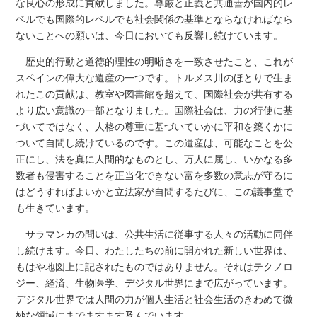
な良心の形成に貢献しました。尊厳と正義と共通善が国内的レ
ベルでも国際的レベルでも社会関係の基準とならなければなら
ないことへの願いは、今日においても反響し続けています。
歴史的行動と道徳的理性の明晰さを一致させたこと、これが
スペインの偉大な遺産の一つです。トルメス川のほとりで生ま
れたこの貢献は、教室や図書館を超えて、国際社会が共有する
より広い意識の一部となりました。国際社会は、力の行使に基
づいてではなく、人格の尊重に基づいていかに平和を築くかに
ついて自問し続けているのです。この遺産は、可能なことを公
正にし、法を真に人間的なものとし、万人に属し、いかなる多
数者も侵害することを正当化できない富を多数の意志が守るに
はどうすればよいかと立法家が自問するたびに、この議事堂で
も生きています。
サラマンカの問いは、公共生活に従事する人々の活動に同伴
し続けます。今日、わたしたちの前に開かれた新しい世界は、
もはや地図上に記されたものではありません。それはテクノロ
ジー、経済、生物医学、デジタル世界にまで広がっています。
デジタル世界では人間の力が個人生活と社会生活のきわめて微
妙な領域にまでますます及んでいます。