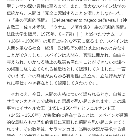
聖テレサの深い霊性に至るまで、また、偉大なスペイン法学の
伝統から、人間は「完全に死滅することを潔しとしなかった」
（『生の悲劇的感情』［
Del sentimento tragico della vita
, I（神
吉敬三・佐々木孝訳、『ウナムーノ著作集3 生の悲劇的感情』
法政大学出版局、1975年、6－7頁）］）と述べたウナムーノ
（1864－1936年）の形而上学的な不安に至るまで、スペインは
人間を単なる社会・経済・政治秩序の部分以上のものとみなす
ことができました。スペインは人間を、真理に開かれ、自由を
与えられ、いかなる地上の現実も満たすことができない永遠へ
の渇望に駆り立てられる被造物として認識してきました。一言
でいえば、その尊厳があらゆる有用性に先立ち、立法行為がそ
れに奉仕すべき存在として認識してきたのです。
それゆえ、今日、人間の人格について語られるとき、自然に
サラマンカとそこで成熟した思想が思い起こされます。この議
事堂にイサベル女王（1451－1504年）とフェルナンド王
（1452－1516年）が象徴的に存在することは、スペインが普遍
的な意味をもつ歴史的責任に直面した瞬間を思い起こさせてく
れます。その数年後、サラマンカは、当時の状況が要求する道