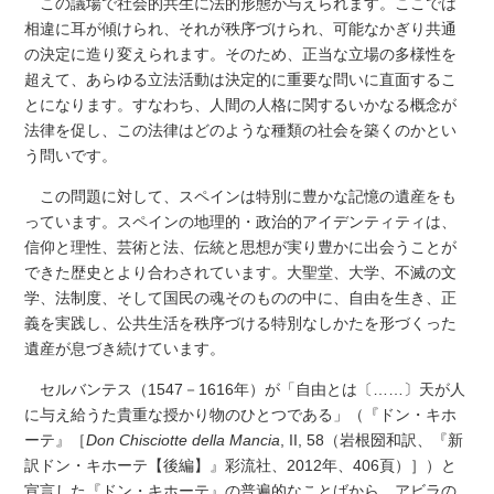
この議場で社会的共生に法的形態が与えられます。ここでは
相違に耳が傾けられ、それが秩序づけられ、可能なかぎり共通
の決定に造り変えられます。そのため、正当な立場の多様性を
超えて、あらゆる立法活動は決定的に重要な問いに直面するこ
とになります。すなわち、人間の人格に関するいかなる概念が
法律を促し、この法律はどのような種類の社会を築くのかとい
う問いです。
この問題に対して、スペインは特別に豊かな記憶の遺産をも
っています。スペインの地理的・政治的アイデンティティは、
信仰と理性、芸術と法、伝統と思想が実り豊かに出会うことが
できた歴史とより合わされています。大聖堂、大学、不滅の文
学、法制度、そして国民の魂そのものの中に、自由を生き、正
義を実践し、公共生活を秩序づける特別なしかたを形づくった
遺産が息づき続けています。
セルバンテス（1547－1616年）が「自由とは〔……〕天が人
に与え給うた貴重な授かり物のひとつである」（『ドン・キホ
ーテ』［
Don Chisciotte della Mancia
, II, 58（岩根圀和訳、『新
訳ドン・キホーテ【後編】』彩流社、2012年、406頁）］）と
宣言した『ドン・キホーテ』の普遍的なことばから、アビラの