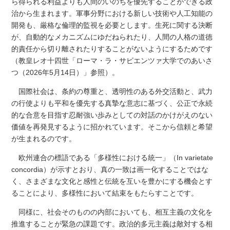
ら得られる利益よりも人間のいのちを優先することができる政
治から生まれます。軍事分野における新しい技術や人工知能の
開発も、厳格な倫理的監視を必要とします。生死に関する決断
が、自動的なメカニズムにゆだねられたり、人間の人格の道徳
的責任から切り離されたりすることがないようにするためです
（教皇レオ十四世「ローマ・ラ・サピエンツァ大学でのあいさ
つ（2026年5月14日）」参照）。
国際社会は、条約の尊重と、透明性のある外交活動と、武力
の行使よりも平和を優先する真摯な意志に基づく、公正で永続
的な合意を目指す忍耐強い歩みとしての対話のかけがえのない
価値を再発見するように招かれています。そこから信頼と希望
が生まれるのです。
欧州連合の標語である「多様性における統一」（In varietate
concordia）が示すとおり、真の一致は画一化することではな
く、さまざまな文化と感性と伝統を互いを豊かにする機会とす
ることにより、多様性において結束をもたらすことです。
同様に、社会そのものの内部においても、相互主義の文化を
推進することが緊急の課題です。政治的多元主義は敵対する相