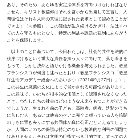
あり、そのため、あらゆる実定法体系を方向づけなければなり
ません。キリスト教信仰はそれを啓示から出発して宣言し、人
間理性はそれを人間の真理に記された要求として認めることが
できます（同参照）。この確信が生き続けるかぎり、法はすべ
ての人を守るものとなり、特定の利益や課題の強制にあらがう
ことを保障します。
以上のことに基づいて、今日わたしは、社会的共生を法的に
秩序づけるという重大な責任を担う人々に向けて、落ち着きを
もって、しかし決然と語りかける機会を与えられました。教皇
フランシスコが何度も述べたとおり（教皇フランシスコ「教皇
庁生命アカデミー総会へのあいさつ（2021年9月27日）」）、
この共生は廃棄の文化によって脅かされる可能性があります。
この意味で、いのちが根本的な価値として認識されなくなった
とき、わたしたちの社会はどのような未来をもつことができる
でしょうか。生まれる前の子ども、高齢者、病者、沈黙のうち
に苦しむ人、あるいは他者のケアに完全に頼っている人を暗闇
のうちに置き去りにする共同体が真に公正だといえるでしょう
か。人間のいのちの保護は特定のないし教派的な利害の問題で
はありません。それは文明の目指すべき目的です。すべての人