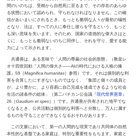
間のいのちは、受精から自然死に至るまで、その存在のあらゆ
る状態において認められ、守られなければなりません。この確
信があいまいにされるとき、もっとも脆弱な人々が最初の犠牲
となり、法は、すべての人に奉仕し彼らを守るという、もっと
も深い意味を失います。そのため、国家の道徳的な偉大さはと
くに、もっとも脆弱ないのちに同伴し、それを守り、愛する能
力によって示されます。
共通善は、ある意味で「人間の尊厳の社会的形態」（教皇レ
オ十四世回勅『人間の偉大さ――AIの時代における人格の擁
護』59［
Magnifica humanitas
］参照）です。それは個別的な利
害を合算したにすぎないものではなく、「集団と個々の成員と
が、より豊かに、より容易に自己完成を達成できるような社会
生活の諸条件の総体」（第二バチカン公会議
『現代世界憲章』
26［
Gaudium et spes
］）です。共通善が共有された地平でな
くなるとき、公共活動は個別的な利害へと分散し、万人に属す
るものを守ることができなくなるおそれがあります。
この文脈において、第一の人間的な現実であり共同体の自然
本性的な基盤である家庭は、特別な重要性をもちます。家庭と