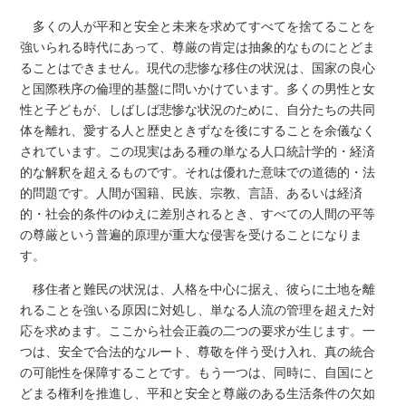
多くの人が平和と安全と未来を求めてすべてを捨てることを
強いられる時代にあって、尊厳の肯定は抽象的なものにとどま
ることはできません。現代の悲惨な移住の状況は、国家の良心
と国際秩序の倫理的基盤に問いかけています。多くの男性と女
性と子どもが、しばしば悲惨な状況のために、自分たちの共同
体を離れ、愛する人と歴史ときずなを後にすることを余儀なく
されています。この現実はある種の単なる人口統計学的・経済
的な解釈を超えるものです。それは優れた意味での道徳的・法
的問題です。人間が国籍、民族、宗教、言語、あるいは経済
的・社会的条件のゆえに差別されるとき、すべての人間の平等
の尊厳という普遍的原理が重大な侵害を受けることになりま
す。
移住者と難民の状況は、人格を中心に据え、彼らに土地を離
れることを強いる原因に対処し、単なる人流の管理を超えた対
応を求めます。ここから社会正義の二つの要求が生じます。一
つは、安全で合法的なルート、尊敬を伴う受け入れ、真の統合
の可能性を保障することです。もう一つは、同時に、自国にと
どまる権利を推進し、平和と安全と尊厳のある生活条件の欠如