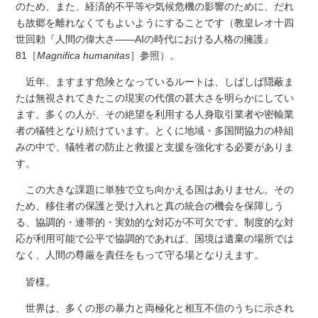
のため、また、経済的不平等や気候危機の影響のために、だれ
も故郷を離れなくてもよいようにすることです（教皇レオ十四
世回勅『人間の偉大さ――AIの時代における人格の擁護』
81［
Magnifica humanitas
］参照）。
近年、ますます危険となっているルートは、しばしば隠蔽ま
たは無視されてきたこの現実の代償の甚大さを明らかにしてい
ます。多くの人が、その絶望を利用する人身取引業者や密輸業
者の犠牲となり続けています。とくに地域・多国間協力の枠組
みの中で、犠牲者の防止と救援と支援を強化する必要がありま
す。
この大きな課題に単独で立ち向かえる国はありません。その
ため、移住者の保護と受け入れと真の統合の機会を保障しう
る、協調的・連帯的・実効的な対応が不可欠です。制度的な対
応が利用可能で公平で協調的であれば、国境は遺棄の場所では
なく、人間の尊厳を責任をもって守る場となりえます。
皆様。
世界は、多くの形の暴力と両極化と相互不信のうちに示され