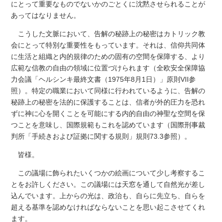
にとって重要なものでないかのごとくに沈黙させられることが
あってはなりません。
こうした文脈において、告解の秘跡上の秘密はカトリック教
会にとって特別な重要性をもっています。それは、信仰共同体
に生活と組織と内的規律のための固有の空間を保障する、より
広範な信教の自由の領域に位置づけられます（全欧安全保障協
力会議「ヘルシンキ最終文書（1975年8月1日）」原則VII参
照）。特定の職業において同様に行われているように、告解の
秘跡上の秘密を法的に保護することは、信者が外的圧力を恐れ
ずに神に心を開くことを可能にする内的自由の神聖な空間を保
つことを意味し、国際規範もこれを認めています（国際刑事裁
判所「手続きおよび証拠に関する規則」規則73.3参照）。
皆様。
この議場に飾られたいくつかの絵画について少し考察するこ
とをお許しください。この議場には天窓を通して自然光が差し
込んでいます。上からの光は、政治も、自らに先立ち、自らを
超える基準を認めなければならないことを思い起こさせてくれ
ます。