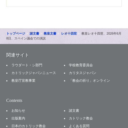
トップページ
諸文書
教皇文書
レオ十四世
教皇レオ十四世、2026年6月
8日、スペイン議会での演説
関連サイト
ラウダート・シ部門
学校教育委員会
カトリックジャパンニュース
カリタスジャパン
教皇庁宣教事業
「教会の祈り」オンライン
Contents
お知らせ
諸文書
出版案内
カトリック教会
日本のカトリック教会
よくある質問