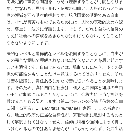
て決定的に重要な問題をいっそう理解することが可能となりま
す。すなわち、思想・良心・信教の自由と、人格のもっとも深
奥の領域を守る基本的権利です。現代国家の基盤である自由
は、それが真実なものであるためには、人間の宗教的次元を認
め、尊重し、法的に保護します。そして、だれも自らの信仰の
ゆえに社会への貢献をあきらめなければならないようなことに
ならないようにします。
法的なレベルと道徳的なレベルを混同することなしに、自由が
その完全な意味で理解されなければならないことを思い起こす
ことも適切です。自由であるとは、強制なしに生き、多くの選
択の可能性をもつことだけを意味するのではありません。それ
は善を認識し、責任あるしかたで善に従いうることを意味しま
す。そのため、真に自由な社会は、個人と共同体と組織の自由
が不当に制限されることがないように、公権力に正当な制約を
設けることも必要とします（第二バチカン公会議『信教の自由
に関する宣言』1［
Dignitatis humanae
］参照）。この観点か
ら、地上的秩序の正当な自律性が、宗教現象に敵対するものと
して解釈されてはなりません。信仰は特権や強制によって押し
つけられるものではありませんが、にもかかわらず、公共生活