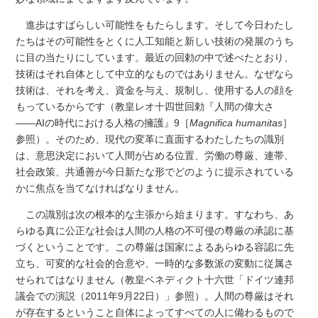
進歩はすばらしい可能性をもたらします。そして今日わたし
たちはその可能性をとくに人工知能と新しい技術の発展のうち
に目の当たりにしています。最近の回勅の中で述べたとおり、
技術はそれ自体として中立的なものではありません。なぜなら
技術は、それを考え、資金を与え、規制し、使用する人の顔を
もっているからです（教皇レオ十四世回勅『人間の偉大さ
――AIの時代における人格の擁護』9［
Magnifica humanitas
］
参照）。そのため、現代の変革に直面するわたしたちの識別
は、意思決定において人間が占める位置、労働の尊厳、連帯、
社会政策、共通善が今日新たな形でどのように提示されている
かに焦点を当てなければなりません。
この識別は次の根本的な主張から始まります。すなわち、あ
らゆる真に公正な社会は人間の人格の不可侵の尊厳の承認に基
づくということです。この尊厳は国家によるあらゆる容認に先
立ち、可変的な社会的合意や、一時的な多数派の変動に従属さ
せられてはなりません（教皇ベネディクト十六世「ドイツ連邦
議会での演説（2011年9月22日）」参照）。人間の尊厳はそれ
が存在するということ自体によってすべての人に備わるもので