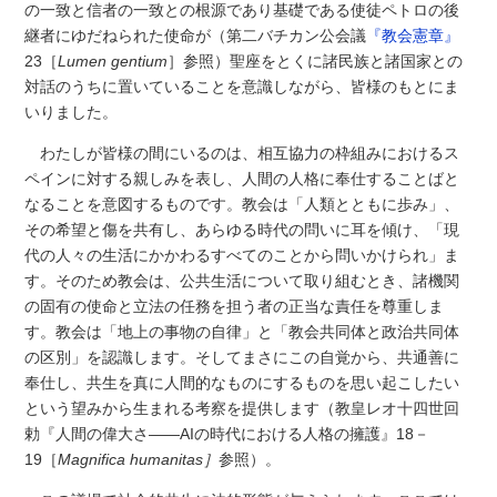
の一致と信者の一致との根源であり基礎である使徒ペトロの後
継者にゆだねられた使命が（第二バチカン公会議
『教会憲章』
23［
Lumen gentium
］参照）聖座をとくに諸民族と諸国家との
対話のうちに置いていることを意識しながら、皆様のもとにま
いりました。
わたしが皆様の間にいるのは、相互協力の枠組みにおけるス
ペインに対する親しみを表し、人間の人格に奉仕することばと
なることを意図するものです。教会は「人類とともに歩み」、
その希望と傷を共有し、あらゆる時代の問いに耳を傾け、「現
代の人々の生活にかかわるすべてのことから問いかけられ」ま
す。そのため教会は、公共生活について取り組むとき、諸機関
の固有の使命と立法の任務を担う者の正当な責任を尊重しま
す。教会は「地上の事物の自律」と「教会共同体と政治共同体
の区別」を認識します。そしてまさにこの自覚から、共通善に
奉仕し、共生を真に人間的なものにするものを思い起こしたい
という望みから生まれる考察を提供します（教皇レオ十四世回
勅『人間の偉大さ――AIの時代における人格の擁護』18－
19［
Magnifica humanitas］
参照）。