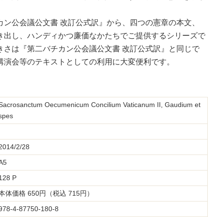
カン公会議公文書 改訂公式訳』から、四つの憲章の本文、
き出し、ハンディかつ廉価なかたちでご提供するシリーズで
きさは『第二バチカン公会議公文書 改訂公式訳』と同じで
講演会等のテキストとしての利用に大変便利です。
Sacrosanctum Oecumenicum Concilium Vaticanum II, Gaudium et
spes
2014/2/28
A5
128 P
本体価格 650円（税込 715円）
978-4-87750-180-8