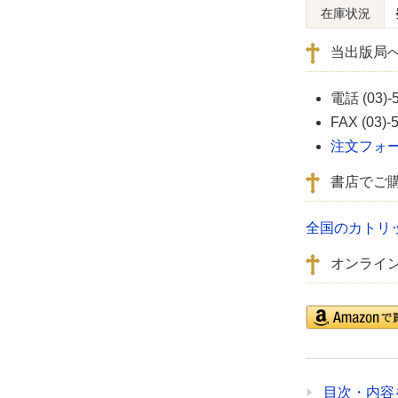
在庫状況
当出版局
電話 (03)-
FAX (03)-
注文フォ
書店でご
全国のカトリ
オンライ
目次・内容