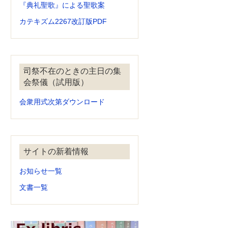
『典礼聖歌』による聖歌案
カテキズム2267改訂版PDF
司祭不在のときの主日の集
会祭儀（試用版）
会衆用式次第ダウンロード
サイトの新着情報
お知らせ一覧
文書一覧