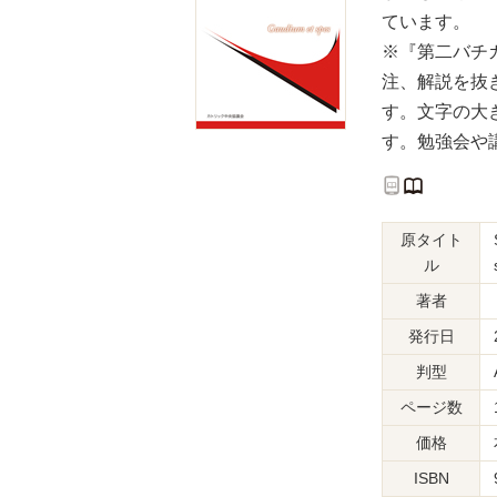
ています。
※『第二バチ
注、解説を抜
す。文字の大
す。勉強会や
原タイト
ル
著者
発行日
判型
ページ数
価格
ISBN