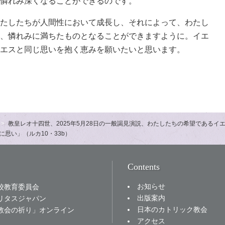
憐れみ深くなることができるのです。
たしたちが人間性において成長し、それによって、わたし
、憐れみに満ちたものとなることができますように。イエ
エスと同じ思いを抱く恵みを願いたいと思います。
教皇レオ十四世、2025年5月28日の一般謁見演説、わたしたちの希望であるイ
思い」（ルカ10・33b）
Contents
お知らせ
校教育委員会
出版案内
リタスジャパン
日本のカトリック教会
教会の祈り」オンライン
アクセス