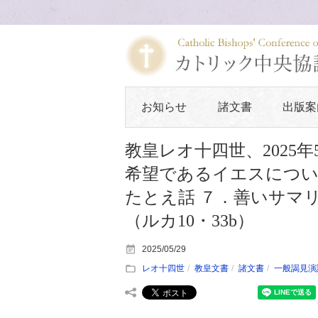
お知らせ
諸文書
出版案
教皇レオ十四世、2025
希望であるイエスについ
たとえ話 ７．善いサマ
（ルカ10・33b）
2025/05/29
レオ十四世
教皇文書
諸文書
一般謁見演