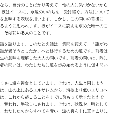
なら、自分のことばかり考えて、他の人に気づかないから
際、彼はイエスに、永遠のいのちを「受け継ぐ」方法について
を意味する表現を用います。しかし、この問いの背後に
るように思われます。彼がイエスに説明を求めた唯一のこ
、
そばにいる人
のことです。
話を語ります。このたとえ話は、質問を変えて、「誰がわ
誰が愛そうとしたか」へと移行するための道です。前者は
生の意味を理解した大人の問いです。前者の問いは、隅に
者の問いは、わたしたちに道を歩み始めるように促す問い
まさに道を舞台としています。それは、人生と同じよう
は、山の上にあるエルサレムから、海抜より低いエリコへ
は、これから起こることをすでに前もって示すたとえで
、奪われ、半殺しにされます。それは、状況や、時として
、わたしたちからすべてを奪い、道の真ん中に置き去りに