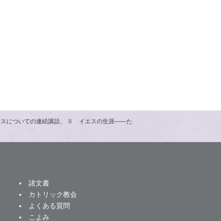
エスについての連続講話、 Ⅱ イエスの生涯――た
諸文書
カトリック教会
よくある質問
こよみ