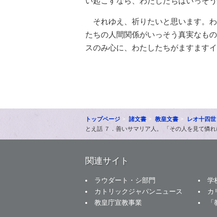
い起こすなら、わたしたちはいっそう
それゆえ、祈りたいと思います。わ
たちの人間関係がいっそう真実なもの
スのみ心に、わたしたちがますますイ
トップページ
諸文書
教皇文書
レオ十四世
とえ話 ７．善いサマリア人。 「その人を見て憐れに
関連サイト
ラウダート・シ部門
学
カトリックジャパンニュース
カ
教皇庁宣教事業
「