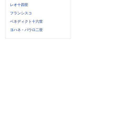
レオ十四世
フランシスコ
ベネディクト十六世
ヨハネ・パウロ二世