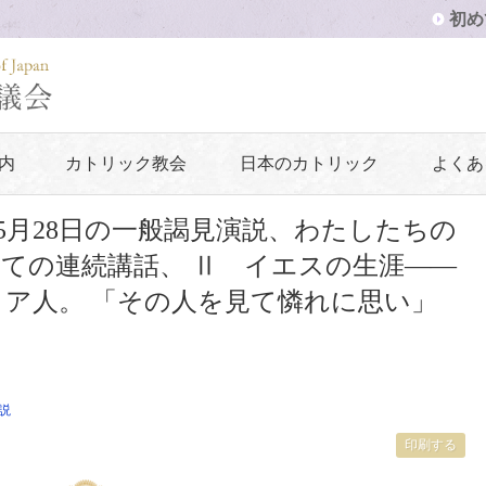
初め
内
カトリック教会
日本のカトリック
よくあ
年5月28日の一般謁見演説、わたしたちの
ての連続講話、 Ⅱ イエスの生涯――
リア人。 「その人を見て憐れに思い」
説
印刷する