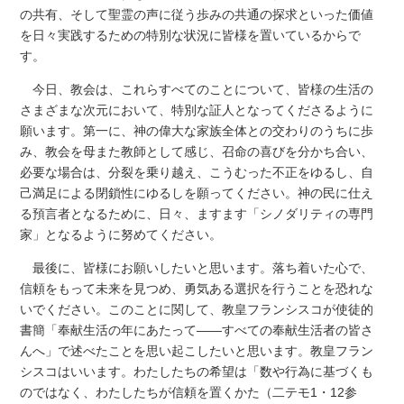
の共有、そして聖霊の声に従う歩みの共通の探求といった価値
を日々実践するための特別な状況に皆様を置いているからで
す。
今日、教会は、これらすべてのことについて、皆様の生活の
さまざまな次元において、特別な証人となってくださるように
願います。第一に、神の偉大な家族全体との交わりのうちに歩
み、教会を母また教師として感じ、召命の喜びを分かち合い、
必要な場合は、分裂を乗り越え、こうむった不正をゆるし、自
己満足による閉鎖性にゆるしを願ってください。神の民に仕え
る預言者となるために、日々、ますます「シノダリティの専門
家」となるように努めてください。
最後に、皆様にお願いしたいと思います。落ち着いた心で、
信頼をもって未来を見つめ、勇気ある選択を行うことを恐れな
いでください。このことに関して、教皇フランシスコが使徒的
書簡「奉献生活の年にあたって――すべての奉献生活者の皆さ
んへ」で述べたことを思い起こしたいと思います。教皇フラン
シスコはいいます。わたしたちの希望は「数や行為に基づくも
のではなく、わたしたちが信頼を置くかた（二テモ1・12参