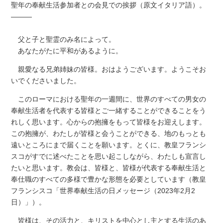
聖年の奉献生活参加者との会見での挨拶（原文イタリア語）。
―――
父と子と聖霊のみ名によって。
あなたがたに平和があるように。
親愛なる兄弟姉妹の皆様。おはようございます。ようこそお
いでくださいました。
このローマにおける聖年の一週間に、世界のすべての男女の
奉献生活者を代表する皆様とご一緒することができることをう
れしく思います。心からの抱擁をもって皆様をお迎えします。
この抱擁が、わたしが皆様と会うことができる、地のもっとも
遠いところにまで届くことを願います。とくに、教皇フランシ
スコがすでに述べたことを思い起こしながら、わたしも宣言し
たいと思います。教会は、皆様と、皆様が代表する奉献生活と
奉仕職のすべての多様で豊かな形態を必要としています（教皇
フランシスコ「世界奉献生活の日メッセージ（2023年2月2
日）」）。
皆様は、その活力と、キリストを中心とし主とする生活のあ