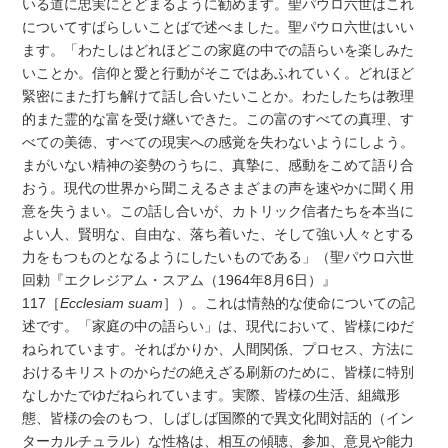
いる道に忠実にとどまるように勧めます。聖パウロ六世はこれ
についてすばらしいことばで述べました。聖パウロ六世はいい
ます。「わたしはどれほどこの家庭の中での語らいを楽しみた
いことか。信仰と愛と行動がそこではあふれていく。どれほど
緊密にまた打ち解けて話し合いたいことか。わたしたちは教理
的また霊的な富を受け継いできた。この富のすべての真理、す
べての美徳、すべての現実への感覚を失わないようにしよう。
まがいない精神の姿勢のうちに、真摯に、感動をこめて語り合
おう。現代の世界から聞こえるさまざまの声を速やかに聞く用
意を失うまい。この話し合いが、カトリック信者たちを本当に
よい人、賢明な、自由な、落ち着いた、そして強い人々とする
力をもつものとなるようにしたいものである」（聖パウロ六世
回勅『エクレジアム・スアム（1964年8月6日）』
117［
Ecclesiam suam
］）。これは情熱的な使命についての記
述です。「家庭の中の語らい」は、現代において、皆様にゆだ
ねられています。そればかりか、人間関係、プロセス、方法に
おけるキリストのからだの絶えざる刷新のために、皆様に特別
なしかたでゆだねられています。実際、皆様の生活、組織形
態、皆様の会のもつ、しばしば国際的で異文化間対話的（イン
ターカルチュラル）な性格は、相互の傾聴、参加、意見や能力