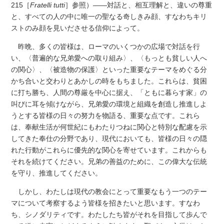
215［
Fratelli tutti
］参照）――対話と、相互理解と、違いの尊重
と、すべての人の中に唯一の聖なる奇しきみ顔、すなわちキリ
ストのみ顔を見いださせる信仰によって。
昨晩、多くの皆様は、ローマのいくつかの広場で対話を行
い、〈普遍的な兄弟愛への取り組み〉、〈もっとも貧しい人へ
の関心〉、〈被造物の保護〉といった重要なテーマをめぐる分
かち合いと交わりとあかしの時をもちました。これらは、貧困
に打ち勝ち、人間の尊厳を中心に据え、「ともに暮らす家」の
叫びに耳を傾けながら、兄弟愛の環境と組織を創造し推進しよ
うとする皆様の日々の努力を物語る、重要な点です。これら
は、奉献生活が何世紀にもわたりつねに関心と特別な配慮を示
してきた奉仕の分野であり、現代においても、皆様の日々の隠
れた行動がこれらに優先的な関心を寄せています。これからも
それを続けてください。兄弟の善益のために、この偉大な伝統
を守り、推進してください。
しかし、わたしは現代の教会にとって重要なもう一つのテー
マについて考察するよう皆様を招きたいと思います。すなわ
ち、シノダリティです。わたしたち皆がそれを目指して歩んで