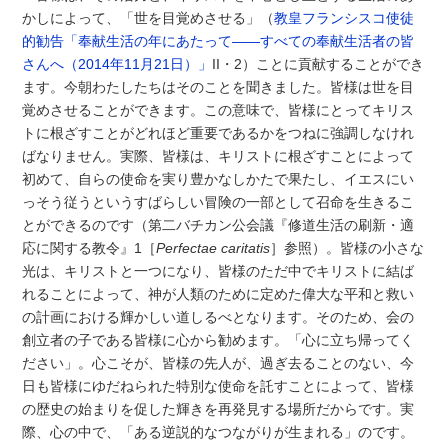
かしによって、「世を目覚めさせる」（
教皇フランシスコ使徒
的勧告「奉献生活の年にあたって――すべての奉献生活者の皆
さんへ（2014年11月21日）」
II・2）ことに貢献することができ
ます。今朝わたしたちはそのことを聞きました。皆様は世を目
覚めさせることができます。この意味で、皆様にとってキリス
トに根ざすことがどれほど重要であるかをつねに強調しなけれ
ばなりません。実際、皆様は、キリストに根ざすことによって
初めて、自らの使命を実り豊かなしかたで果たし、イエスにい
っそう従うというすばらしい冒険の一部として召命を生きるこ
とができるのです（第二バチカン公会議『修道生活の刷新・適
応に関する教令』1［
Perfectae caritatis
］参照）。皆様の小さな
光は、キリストと一つになり、皆様のただ中でキリストに結ば
れることによって、神が人類のために定めた偉大な平和と救い
の計画における輝かしい道しるべとなります。そのため、会の
創立者の子である皆様に心から勧めます。「心に立ち帰ってく
ださい」。心こそが、皆様の先人が、過ぎ去ることのない、今
日も皆様にゆだねられた特別な使命を託すことによって、皆様
の歴史の始まりを促した輝きを再発見する場所だからです。実
際、心の中で、「ある逆説的なつながりが生まれる」のです。