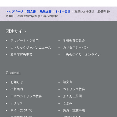
トップページ
諸文書
教皇文書
レオ十四世
教皇レオ十四世、2025年10
月10日、奉献生活の祝祭参加者への挨拶
関連サイト
ラウダート・シ部門
学校教育委員会
カトリックジャパンニュース
カリタスジャパン
教皇庁宣教事業
「教会の祈り」オンライン
Contents
お知らせ
諸文書
出版案内
カトリック教会
日本のカトリック教会
よくある質問
アクセス
こよみ
サイトについて
免責・注意事項