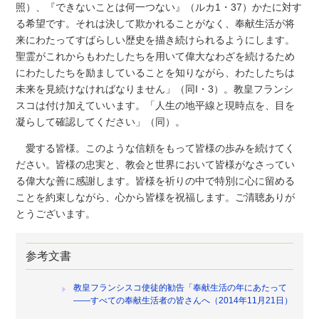
照）、『できないことは何一つない』（ルカ1・37）かたに対す
る希望です。それは決して欺かれることがなく、奉献生活が将
来にわたってすばらしい歴史を描き続けられるようにします。
聖霊がこれからもわたしたちを用いて偉大なわざを続けるため
にわたしたちを励ましていることを知りながら、わたしたちは
未来を見続けなければなりません」（同I・3）。教皇フランシ
スコは付け加えていいます。「人生の地平線と現時点を、目を
凝らして確認してください」（同）。
愛する皆様。このような信頼をもって皆様の歩みを続けてく
ださい。皆様の忠実と、教会と世界において皆様がなさってい
る偉大な善に感謝します。皆様を祈りの中で特別に心に留める
ことを約束しながら、心から皆様を祝福します。ご清聴ありが
とうございます。
参考文書
教皇フランシスコ使徒的勧告「奉献生活の年にあたって
――すべての奉献生活者の皆さんへ（2014年11月21日）