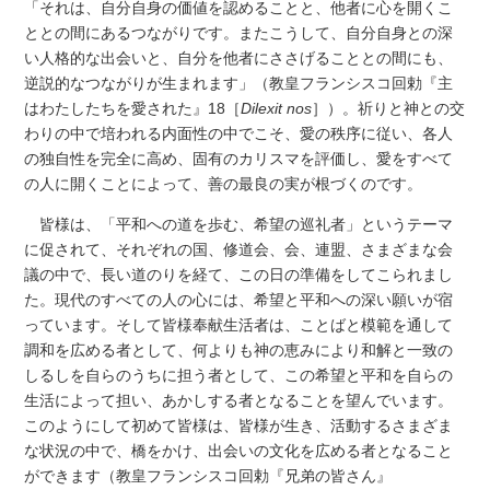
「それは、自分自身の価値を認めることと、他者に心を開くこ
ととの間にあるつながりです。またこうして、自分自身との深
い人格的な出会いと、自分を他者にささげることとの間にも、
逆説的なつながりが生まれます」（教皇フランシスコ回勅『主
はわたしたちを愛された』18［
Dilexit nos
］）。祈りと神との交
わりの中で培われる内面性の中でこそ、愛の秩序に従い、各人
の独自性を完全に高め、固有のカリスマを評価し、愛をすべて
の人に開くことによって、善の最良の実が根づくのです。
皆様は、「平和への道を歩む、希望の巡礼者」というテーマ
に促されて、それぞれの国、修道会、会、連盟、さまざまな会
議の中で、長い道のりを経て、この日の準備をしてこられまし
た。現代のすべての人の心には、希望と平和への深い願いが宿
っています。そして皆様奉献生活者は、ことばと模範を通して
調和を広める者として、何よりも神の恵みにより和解と一致の
しるしを自らのうちに担う者として、この希望と平和を自らの
生活によって担い、あかしする者となることを望んでいます。
このようにして初めて皆様は、皆様が生き、活動するさまざま
な状況の中で、橋をかけ、出会いの文化を広める者となること
ができます（教皇フランシスコ回勅『兄弟の皆さん』