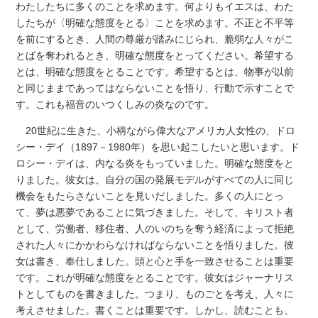
わたしたちに多くのことを求めます。何よりもイエスは、わた
したちが〈明確な態度をとる〉ことを求めます。不正と不平等
を前にするとき、人間の尊厳が踏みにじられ、脆弱な人々がこ
とばを奪われるとき、明確な態度をとってください。希望する
とは、明確な態度をとることです。希望するとは、物事が以前
と同じままであってはならないことを悟り、行動で示すことで
す。これも福音のいつくしみの炎なのです。
20世紀に生きた、小柄ながら偉大なアメリカ人女性の、ドロ
シー・デイ（1897－1980年）を思い起こしたいと思います。ド
ロシー・デイは、内なる炎をもっていました。明確な態度をと
りました。彼女は、自分の国の発展モデルがすべての人に同じ
機会をもたらさないことを見いだしました。多くの人にとっ
て、夢は悪夢であることに気づきました。そして、キリスト者
として、労働者、移住者、人のいのちを奪う経済によって拒絶
された人々にかかわらなければならないことを悟りました。彼
女は書き、奉仕しました。頭と心と手を一致させることは重要
です。これが明確な態度をとることです。彼女はジャーナリス
トとしてものを書きました。つまり、ものごとを考え、人々に
考えさせました。書くことは重要です。しかし、読むことも、