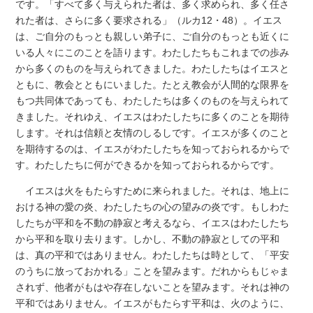
です。「すべて多く与えられた者は、多く求められ、多く任さ
れた者は、さらに多く要求される」（ルカ12・48）。イエス
は、ご自分のもっとも親しい弟子に、ご自分のもっとも近くに
いる人々にこのことを語ります。わたしたちもこれまでの歩み
から多くのものを与えられてきました。わたしたちはイエスと
ともに、教会とともにいました。たとえ教会が人間的な限界を
もつ共同体であっても、わたしたちは多くのものを与えられて
きました。それゆえ、イエスはわたしたちに多くのことを期待
します。それは信頼と友情のしるしです。イエスが多くのこと
を期待するのは、イエスがわたしたちを知っておられるからで
す。わたしたちに何ができるかを知っておられるからです。
イエスは火をもたらすために来られました。それは、地上に
おける神の愛の炎、わたしたちの心の望みの炎です。もしわた
したちが平和を不動の静寂と考えるなら、イエスはわたしたち
から平和を取り去ります。しかし、不動の静寂としての平和
は、真の平和ではありません。わたしたちは時として、「平安
のうちに放っておかれる」ことを望みます。だれからもじゃま
されず、他者がもはや存在しないことを望みます。それは神の
平和ではありません。イエスがもたらす平和は、火のように、