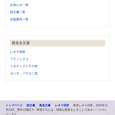
お知らせ一覧
諸文書一覧
出版案内一覧
教皇全文書
レオ十四世
フランシスコ
ベネディクト十六世
ヨハネ・パウロ二世
トップページ
諸文書
教皇文書
レオ十四世
教皇レオ十四世、2025年11
月22日、聖年の講話 9．希望するとは、明確な態度をとることである――ドロシ
ー・デイ