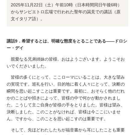
2025年11月22日（土）午前10時（日本時間同日午後6時）
からサンピエトロ広場で行われた聖年の謁見での講話（原
文イタリア語）。
講話9．希望するとは、明確な態度をとることである――ドロシ
ー・デイ
親愛なる兄弟姉妹の皆様。おはようございます。ようこそお
いでくださいました。
皆様の多くにとって、ここローマにいることは、大きな望み
の実現です。巡礼を行い、目的地に着く人々にとって、決断の
瞬間を思い起こすことは重要です。最初に、おそらく他のだれ
かのことばや招きによって、皆様の中で何かが動かされまし
た。こうして主ご自身が皆様の手をとりました。皆様は望み、
決断しました。このことがなければ、皆様は今ここにいませ
ん。ですから、このことを思い起こすのは重要です。
そして、先ほどわたしたちが福音書から耳にしたことも重要