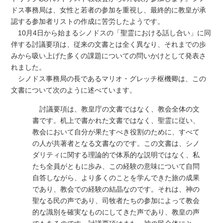
ドス事務局は、女性と若者の参加を重視し、最終的に教皇が承
認する参加者リストの作成に苦労したようです。
10月4日から始まるシノドスの「聖霊における話し合い」に同
伴する討議要項は、従来の文書とは全く異なり、それまでの歩
みから吸い上げた多くの課題についての問いかけとして発表さ
れました。
シノドス事務局の長であるマリオ・グレッチ枢機卿は、この
文書について次のように述べています。
討議要項は、教皇庁の文書ではなく、教会全体の文
書です。机上で書かれた文書ではなく、聖霊に従い、
教会において自分が果たすべき役割のために、すべて
の人が共著者となる文書なのです。この文書は、シノ
ダリティに関する理論的で体系的な説明ではなく、私
たち全員がともに歩み、この経験の意味について自問
自答しながら、より多くのことを学んできた旅の成果
であり、教会での経験の結晶なのです。それは、神の
聖なる民の声であり、司牧者たちの参加によって教会
的な識別を確実なものにしてきた声であり、教皇の声