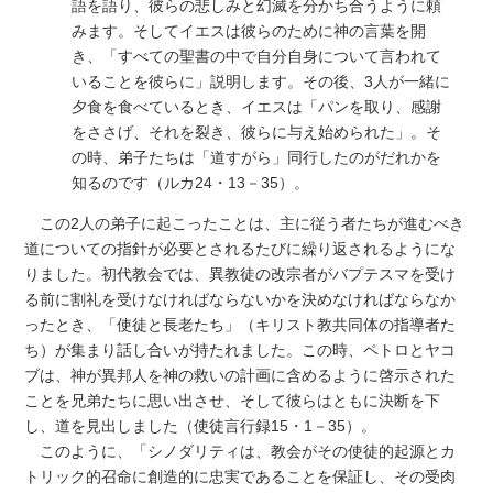
語を語り、彼らの悲しみと幻滅を分かち合うように頼
みます。そしてイエスは彼らのために神の言葉を開
き、「すべての聖書の中で自分自身について言われて
いることを彼らに」説明します。その後、3人が一緒に
夕食を食べているとき、イエスは「パンを取り、感謝
をささげ、それを裂き、彼らに与え始められた」。そ
の時、弟子たちは「道すがら」同行したのがだれかを
知るのです（ルカ24・13－35）。
この2人の弟子に起こったことは、主に従う者たちが進むべき
道についての指針が必要とされるたびに繰り返されるようにな
りました。初代教会では、異教徒の改宗者がバプテスマを受け
る前に割礼を受けなければならないかを決めなければならなか
ったとき、「使徒と長老たち」（キリスト教共同体の指導者た
ち）が集まり話し合いが持たれました。この時、ペトロとヤコ
ブは、神が異邦人を神の救いの計画に含めるように啓示された
ことを兄弟たちに思い出させ、そして彼らはともに決断を下
し、道を見出しました（使徒言行録15・1－35）。
このように、「シノダリティは、教会がその使徒的起源とカ
トリック的召命に創造的に忠実であることを保証し、その受肉