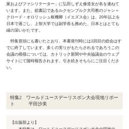
家およびファシリテーター」に弘田しずえ修道女が名を連ねて
います。また、総書記であるルクセンブルク大司教のジャン＝
クロード・オロリッシュ枢機卿（イエズス会）は、20年以上を
日本で過ごし、上智大学では副学長も務めた、日本とはとても
縁の深いかたです。
特集冒頭にも書いたとおり、本書発刊時には1回目の総会はす
でに終了しています。多くの実りがもたらされるであろうこの
会議の模様については、カトリック新聞や中央協議会のウェブ
サイトにて随時報告されます。引き続きそちらにご注目くださ
い。
特集2 ワールドユースデーリスボン大会現地リポー
ト 平田沙美
【出版部より】
本特集は、ワールドユースデーリスボン大会の現地の