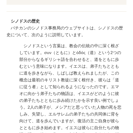
シノドスの歴史
バチカンのシノドス事務局のウェブサイトは、シノドスの歴
史について、次のように説明しています。
シノドスという言葉は、教会の伝統の中に深く根ざ
しています。συν（ともに）とόδός（道）という2つの
部分からなるギリシャ語を合わせると、道をともに歩
むという意味になります。イエスは、弟子たちととも
に道を歩きながら、しばしば教えられましたが、この
概念は最初のキリスト教徒に深く根付き、彼らは「道
に従う者」として知られるようになったのです。エマ
オに向かう弟子たちの物語は、イエスがどのように彼
の弟子たちとともに歩み続けたかを示す良い例でしょ
う。2人の弟子が、メシアだと思っていた人物の死を悲
しみ、失望し、エルサレムの弟子たちの共同体に背を
向けて、道を歩んでいますが、復活の主ご自身が彼ら
とともに歩き始めます。イエスは彼らに自分たちの物