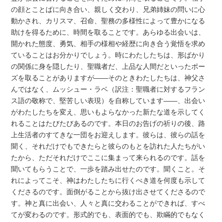
の顔とことばに向き合い、親しく交わり、兄弟姉妹の問いに心
動かされ、カリスマ、召命、聖務の多様性によって豊かになる
助けを得るために、時間を取ることです。あらゆる出会いは、
開かれた態度、勇気、相手の様相や経歴に向き合う覚悟を求め
ていることはお分かりでしょう。時にわたしたちは、形ばかり
の関係に身を隠したり、聖職者だ、上品な人間だといったポー
ズを取ることがありますが――そのときわたしたちは、神父さ
んではなく、ムッシュー・ラベ（訳注：聖職者に対するフラン
ス語の敬称で、堅苦しい表現）を自称しています――、出会い
がわたしたちを変え、思いもよらなかった新たな道を示してく
れることはたびたびあるのです。本日のお告げの祈りの後、路
上生活者のすてきな一団をお迎えします。彼らは、彼らの話を
聞く、それだけでもできたらと彼らのもとを訪れた人たちがい
たから、ただそれだけでここに集まって来られるのです。話を
聞いてもらうことで、一歩を踏み出せたのです。聞くこと。そ
れによってこそ、神はわたしたちに行くべき道を何度も示して
くださるのです。面倒がることから抜け出させてくださるので
す。神と真に出会い、人々と真に交わることができれば、すべ
てが変わるのです。形式的でも、表面的でも、欺瞞的でもなく