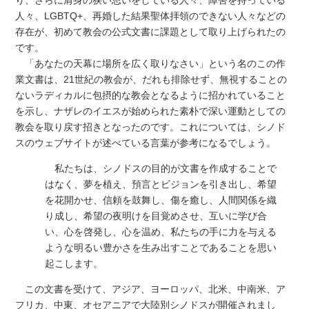
り、さらに肩身の狭い思いをしている人々、障害を持っている
人々、LGBTQ+、再婚した結果聖体拝領のできない人々などの
存在が、初めて教会の公式文書に課題として取り上げられたの
です。
「あなたの天幕に場所を広く取りなさい」という名のこの作
業文書は、21世紀の教会が、だれも排除せず、無視することの
ないラディカルに包摂的な教会となるように招かれていること
を示し、ナザレのイエスが始められた素朴で深い運動としての
教会を取り戻す招きとなったのです。これについては、シノド
スのウェブサイトが述べている言葉が参考になるでしょう。
私たちは、シノドスの目的が文書を作成することで
はなく、夢を植え、預言とビジョンを引き出し、希望
を花開かせ、信頼を鼓舞し、傷を癒し、人間関係を織
り成し、希望の夜明けを目覚めさせ、互いに学び合
い、心を啓発し、心を温め、私たちの手に力を与える
ような明るい豊かさを生み出すことであることを思い
起こします。
この文書を受けて、アジア、ヨーロッパ、北米、中南米、ア
フリカ、中東、オセアニアで大陸別シノドスが開催されまし