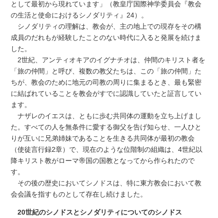
として最初から現れています」（教皇庁国際神学委員会『教会
の生活と使命におけるシノダリティ』24）。
シノダリティの理解は、教会が、主の地上での現存をその構
成員のだれもが経験したことのない時代に入ると発展を続けま
した。
2世紀、アンティオキアのイグナチオは、仲間のキリスト者を
「旅の仲間」と呼び、複数の教父たちは、この「旅の仲間」た
ちが、教会のために地元の司教の周りに集まるとき、最も緊密
に結ばれていることを教会がすでに認識していたと証言してい
ます。
ナザレのイエスは、ともに歩む共同体の運動を立ち上げまし
た。すべての人を無条件に愛する御父を告げ知らせ、一人ひと
りが互いに兄弟姉妹であることを生きる共同体が最初の教会
（使徒言行録2章）で、現在のような位階制の組織は、4世紀以
降キリスト教がローマ帝国の国教となってから作られたので
す。
その後の歴史においてシノドスは、特に東方教会において教
会会議を指すものとして存在し続けました。
20世紀のシノドスとシノダリティについてのシノドス