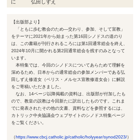
に 弘田しずえ
【出版部より】
「ともに歩む教会のため―交わり、参加、そして宣教」
をテーマに2021年から始まった第16回シノドスの道のり
は、この書籍が刊行されるころには第1回通常総会を終え、
2024年10月に開かれる第2回通常総会を残すのみとなって
います。
本特集では、今回のシノドスについてあらためて理解を
深めるため、日本からの通常総会の参加メンバーである弘
田しずえ修道女（ベリス・メルセス宣教修道女会）に解説
をご寄稿いただきました。
なお、14ページ以降掲載の資料は、出版部が付加したも
ので、教皇の説教は今回新たに訳出したものです。これま
でに発表されたその他の文書、資料などを参照するには、
カトリック中央協議会ウェブサイトのシノドス特集ページ
をご覧ください。
（
https://www.cbcj.catholic.jp/catholic/holyyear/synod2023/
）