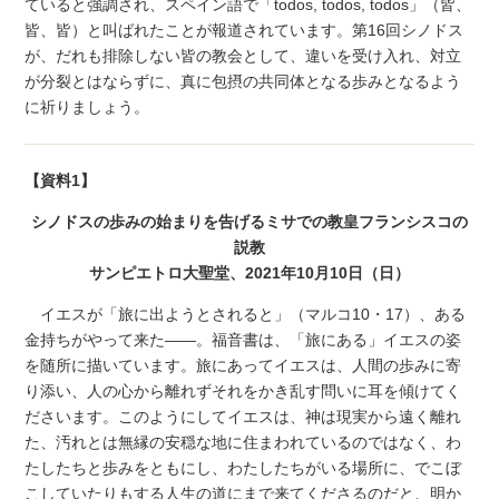
ていると強調され、スペイン語で「todos, todos, todos」（皆、
皆、皆）と叫ばれたことが報道されています。第16回シノドス
が、だれも排除しない皆の教会として、違いを受け入れ、対立
が分裂とはならずに、真に包摂の共同体となる歩みとなるよう
に祈りましょう。
【資料1】
シノドスの歩みの始まりを告げるミサでの教皇フランシスコの
説教
サンピエトロ大聖堂、2021年10月10日（日）
イエスが「旅に出ようとされると」（マルコ10・17）、ある
金持ちがやって来た――。福音書は、「旅にある」イエスの姿
を随所に描いています。旅にあってイエスは、人間の歩みに寄
り添い、人の心から離れずそれをかき乱す問いに耳を傾けてく
ださいます。このようにしてイエスは、神は現実から遠く離れ
た、汚れとは無縁の安穏な地に住まわれているのではなく、わ
たしたちと歩みをともにし、わたしたちがいる場所に、でこぼ
こしていたりもする人生の道にまで来てくださるのだと、明か