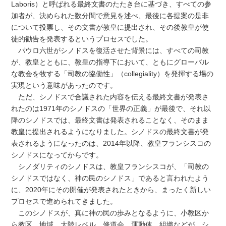
Laboris）と呼ばれる最終文書のたたき台に基づき、すべての参
加者が、決められた数分間で意見を述べ、最後に各提案の是非
について投票し、その文書が教皇に提出され、その後教皇が使
徒的勧告を発表するというプロセスでした。
パウロ六世がシノドスを復活させた背景には、すべての司教
が、教皇とともに、教皇の指導下において、ともにグローバル
な教会を牧する「司教の協働性」（collegiality）を発揮する場の
実現という意味があったのです。
ただ、シノドスで合議された内容を伝える最終文書が発表さ
れたのは1971年のシノドスの「世界の正義」が最後で、それ以
降のシノドスでは、最終文書は発表されることなく、そのまま
教皇に提出されるようになりました。シノドスの最終文書が発
表されるようになったのは、2014年以降、教皇フランシスコの
シノドスになってからです。
シノダリティのシノドスは、教皇フランシスコが、「司教の
シノドスではなく、神の民のシノドス」であると言われたよう
に、2020年にその開催が発表されたときから、まったく新しい
プロセスで進められてきました。
このシノドスが、真に神の民の歩みとなるように、小教区か
ら教区、地域、大陸レベル、修道会、運動体、組織などが、シ