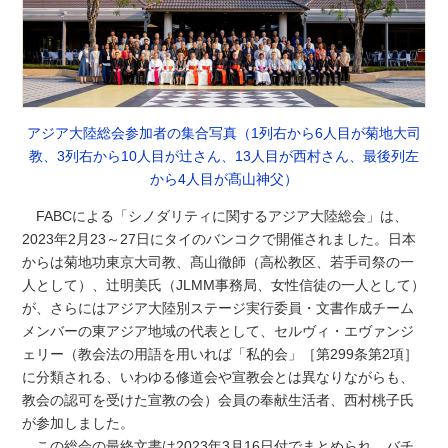
アジア大陸総会参加者の集合写真（1列右から6人目が菊地大司
教、3列右から10人目が辻さん、13人目が西村さん、最後列左
から4人目が髙山神父）
FABCによる「シノダリティに関するアジア大陸総会」は、
2023年2月23～27日にタイのバンコクで開催されました。日本
からは菊地功東京大司教、髙山徹師（高松教区、若手司祭の一
人として）、辻明美氏（JLMM事務局、女性信徒の一人として）
が、さらにはアジア大陸別ステージ実行委員・文書作成チーム
メンバーの東アジア地域の代表として、セルヴィ・エヴァンジ
ェリー（教会法の用語を用いれば「私的会」［第299条第2項］
に分類される、いわゆる修道会や宣教会とは異なりながらも、
教会の認可を受けた宣教の会）会員の奉献生活者、西村桃子氏
が参加しました。
この総会の最終文書は2023年3月16日付でまとめられ、バチ