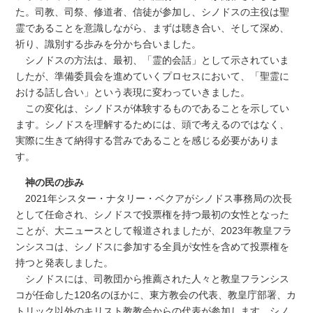
た。司教、司祭、修道者、信徒が参加し、シノドスの主役は聖
霊であることを意識しながら、まずは聴き合い、そして深め、
祈り、識別する歩みを分かち合いました。
シノドスの方法は、最初、「霊的会話」として示されていま
したが、準備委員会を進めていくプロセスにおいて、「聖霊に
おける話し合い」という表現に変わっていきました。
この変化は、シノドスが体験するものであることを示してい
ます。シノドスを理解するためには、頭で考えるのではなく、
実際に生きて納得する営みであることを感じる必要がありま
す。
神の民の歩み
2021年シスター・ナタリー・ベクアがシノドス事務局の次長
として任命され、シノドスで投票権を持つ最初の女性となった
ことが、大ニュースとして報道されましたが、2023年教皇フラ
ンシスコは、シノドスに参加する全員が女性を含めて投票権を
持つと発表しました。
シノドスには、司教団から推薦された人々と教皇フランシス
コが任命した120名のほかに、東方教会の代表、教皇庁部署、カ
トリック以外のキリスト教教会からの代表が参加します。シノ