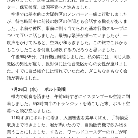
がありました。説明は簡潔に行われ、順にチェックインカウン
ター、保安検査、出国審査へと進みました。
空港では基本的に大阪教区のメンバーと一緒に行動しました
が、待ち時間中に前後の教区の仲間とも会話する機会がありま
した。名前や教区、事前に割り当てられた基本行動グループに
ついて互いに話しました。最初は緊張が漂っていましたが、一
度声をかけてみると、空気が和らぎました。この旅でこれから
もこうしたことを何度も経験するのだろうと思いました。
午後9時55分、飛行機は離陸しました。私の隣には、同じ大阪
教区の男性が座り、反対側には仙台教区からの女性が座りまし
た。すでに自己紹介には慣れていたため、ぎこちなさもなく会
話が弾みました。
7月26日（水） ポルト到着
機内で朝食を済ませ、午前5時すぎにイスタンブール空港に到
着しました。約3時間半のトランジットを過ごした末、ポルト空
港へと飛び立ちました。
11時すぎにポルトに着き、入国審査を素早く終え、手荷物受
取所まで行きました。喉が渇いたので、自動販売機で飲み物を
買うことにしました。すると、ワールドユースデーのロゴが印