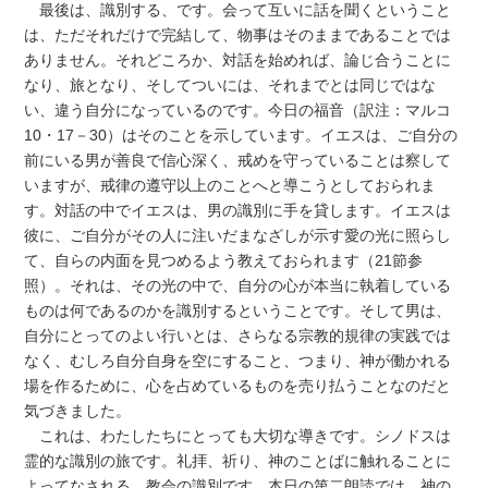
最後は、識別する、です。会って互いに話を聞くということ
は、ただそれだけで完結して、物事はそのままであることでは
ありません。それどころか、対話を始めれば、論じ合うことに
なり、旅となり、そしてついには、それまでとは同じではな
い、違う自分になっているのです。今日の福音（訳注：マルコ
10・17－30）はそのことを示しています。イエスは、ご自分の
前にいる男が善良で信心深く、戒めを守っていることは察して
いますが、戒律の遵守以上のことへと導こうとしておられま
す。対話の中でイエスは、男の識別に手を貸します。イエスは
彼に、ご自分がその人に注いだまなざしが示す愛の光に照らし
て、自らの内面を見つめるよう教えておられます（21節参
照）。それは、その光の中で、自分の心が本当に執着している
ものは何であるのかを識別するということです。そして男は、
自分にとってのよい行いとは、さらなる宗教的規律の実践では
なく、むしろ自分自身を空にすること、つまり、神が働かれる
場を作るために、心を占めているものを売り払うことなのだと
気づきました。
これは、わたしたちにとっても大切な導きです。シノドスは
霊的な識別の旅です。礼拝、祈り、神のことばに触れることに
よってなされる、教会の識別です。本日の第二朗読では、神の