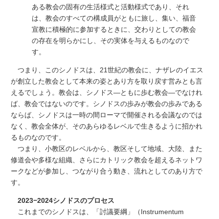
ある教会の固有の生活様式と活動様式であり、それ
は、教会のすべての構成員がともに旅し、集い、福音
宣教に積極的に参加するときに、交わりとしての教会
の存在を明らかにし、その実体を与えるものなので
す。
つまり、このシノドスは、21世紀の教会に、ナザレのイエス
が創立した教会として本来の姿とあり方を取り戻す営みとも言
えるでしょう。教会は、シノドス―ともに歩む教会―でなけれ
ば、教会ではないのです。シノドスの歩みが教会の歩みである
ならば、シノドスは一時の間ローマで開催される会議なのでは
なく、教会全体が、そのあらゆるレベルで生きるように招かれ
るものなのです。
つまり、小教区のレベルから、教区そして地域、大陸、また
修道会や多様な組織、さらにカトリック教会を超えるネットワ
ークなどが参加し、つながり合う動き、流れとしてのあり方で
す。
2023−2024シノドスのプロセス
これまでのシノドスは、「討議要綱」（Instrumentum