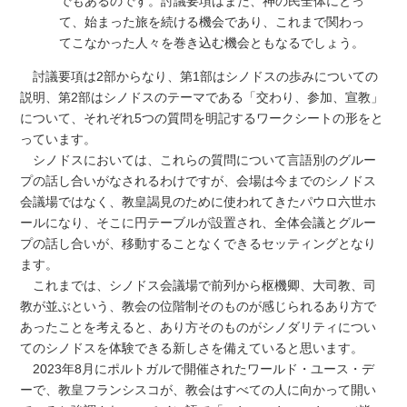
でもあるのです。討議要項はまた、神の民全体にとっ
て、始まった旅を続ける機会であり、これまで関わっ
てこなかった人々を巻き込む機会ともなるでしょう。
討議要項は2部からなり、第1部はシノドスの歩みについての
説明、第2部はシノドスのテーマである「交わり、参加、宣教」
について、それぞれ5つの質問を明記するワークシートの形をと
っています。
シノドスにおいては、これらの質問について言語別のグルー
プの話し合いがなされるわけですが、会場は今までのシノドス
会議場ではなく、教皇謁見のために使われてきたパウロ六世ホ
ールになり、そこに円テーブルが設置され、全体会議とグルー
プの話し合いが、移動することなくできるセッティングとなり
ます。
これまでは、シノドス会議場で前列から枢機卿、大司教、司
教が並ぶという、教会の位階制そのものが感じられるあり方で
あったことを考えると、あり方そのものがシノダリティについ
てのシノドスを体験できる新しさを備えていると思います。
2023年8月にポルトガルで開催されたワールド・ユース・デ
ーで、教皇フランシスコが、教会はすべての人に向かって開い