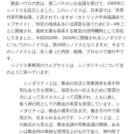
教皇パウロ六世は、第二バチカン公会議を受けて、1965年に
シノドスを設立しました。このシノドスは、日本語では「世界
代表司教会議」と訳されていますが（カトリック中央協議会ウ
ェブサイト）、特定の地域あるいは課題を扱うために2～4年ご
とに開催され、最終文書を発表する教皇の諮問機関として存在
してきました。今回2023年、2024年に開催されるシノダリティ
についてのシノドスは、第16回シノドスとなりますが、今まで
のシノドスとは、全く違った内容、組織、プロセスで進行中で
す。
シノドス事務局のウェブサイトは、シノダリティについて次
のように述べています。
シノダリティとは、教会の生活と宣教使命を表す特
別なあり方を意味し、福音をのべ伝えるために聖霊の
力によって主イエスによって召集され、ともに旅し、
集う神の民としての教会の本質を表現しています。シ
ノダリティは、教会の通常の生き方、働き方の中で表
現され、生きられるものです。シノダリティとは、こ
の観点から言えば、教会会議や司教会議の開催、ある
いは教会内の単純な管理以上のものであり、神の民で