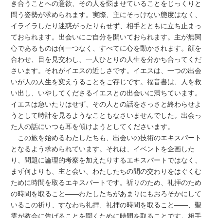
き合うことへの意欲、その人を悩ませていることをじっくりと
問う姿勢が求められます。実際、主にそっけない態度はなく、
イライラしたり迷惑がったりもせず、相手とともに立ち止まっ
ておられます。出会いにご自分を開いておられます。主が無関
心であるものは何一つなく、すべてに心を動かされます。顔を
合わせ、目を見交わし、一人ひとりの人生を分かち合ってくだ
さいます。それがイエスの近しさです。イエスは、一つの出会
いが人の人生を変えうることをご存じです。福音書は、人を救
い出し、いやしてくださるイエスとの出会いに満ちています。
イエスは急いたりはせず、その人との話をさっさと終わらせよ
うとして時計を見るようなこともなさいませんでした。出会っ
た人の話にいつも耳を傾けようとしてくださいます。
この旅を始めるわたしたちも、出会いの技術のエキスパート
となるよう求められています。それは、イベントを企画した
り、問題に論理的考察を加えたりするエキスパートではなく、
まず何よりも、主と会い、わたしたちの間の交わりをはぐくむ
ために時間を取るエキスパートです。祈りのため、礼拝のため
の時間を取ること――わたしたちがあまりにもおろそかにして
いるこの祈り、すなわち礼拝、礼拝の時間を取ること――、聖
霊が教会に告げることを聞くために時間を取ることです。相手