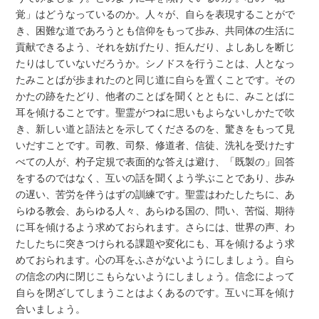
覚」はどうなっているのか。人々が、自らを表現することがで
き、困難な道であろうとも信仰をもって歩み、共同体の生活に
貢献できるよう、それを妨げたり、拒んだり、よしあしを断じ
たりはしていないだろうか。シノドスを行うことは、人となっ
たみことばが歩まれたのと同じ道に自らを置くことです。その
かたの跡をたどり、他者のことばを聞くとともに、みことばに
耳を傾けることです。聖霊がつねに思いもよらないしかたで吹
き、新しい道と語法とを示してくださるのを、驚きをもって見
いだすことです。司教、司祭、修道者、信徒、洗礼を受けたす
べての人が、杓子定規で表面的な答えは避け、「既製の」回答
をするのではなく、互いの話を聞くよう学ぶことであり、歩み
の遅い、苦労を伴うはずの訓練です。聖霊はわたしたちに、あ
らゆる教会、あらゆる人々、あらゆる国の、問い、苦悩、期待
に耳を傾けるよう求めておられます。さらには、世界の声、わ
たしたちに突きつけられる課題や変化にも、耳を傾けるよう求
めておられます。心の耳をふさがないようにしましょう。自ら
の信念の内に閉じこもらないようにしましょう。信念によって
自らを閉ざしてしまうことはよくあるのです。互いに耳を傾け
合いましょう。