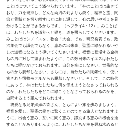
ことばについてこう述べられています。「神のことばは生きて
おり、力を発揮し、どんな両刃の剣よりも鋭く、精神と霊、関
節と骨髄とを切り離すほどに刺し通して、心の思いや考えを見
分けることができるからです」（ヘブライ4・12）。みことば
は、わたしたちを識別へと導き、道を照らしてくださいます。
みことばはシノドスを、教会「大会」でも、研究発表でも、政
治集会でも議会でもなく、恵みの出来事、聖霊に導かれるいや
しの道程になるよう導いてくださいます。福音に登場する金持
ちの男に対して望まれたように、この数日来のイエスはわたし
たちに呼びかけておられます。自分を空にしなさい、世俗的な
ものから脱却しなさい、さらには、自分たちの閉鎖性や、使い
古された司牧モデルからも脱却しなさいと。そして、この時代
にあって、神はわたしたちに何を伝えようとなさっておられる
のか、わたしたちをどこに導こうとなさっておられるのかを、
自問するよう望んでおられます。
親愛なる兄弟姉妹の皆さん、ともによい旅を歩みましょう。
福音を愛し、聖霊の働きに驚くことのできる旅人となれますよ
うに。出会う恵み、互いに聞く恵み、識別する恵みの機会を逸
することがありませんように。わたしたちが主を尋ね求めると