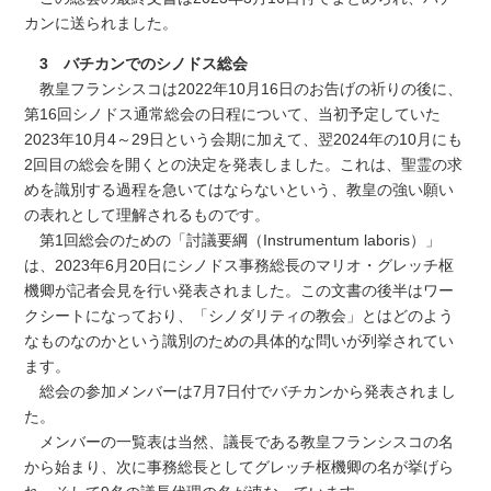
カンに送られました。
3 バチカンでのシノドス総会
教皇フランシスコは2022年10月16日のお告げの祈りの後に、
第16回シノドス通常総会の日程について、当初予定していた
2023年10月4～29日という会期に加えて、翌2024年の10月にも
2回目の総会を開くとの決定を発表しました。これは、聖霊の求
めを識別する過程を急いてはならないという、教皇の強い願い
の表れとして理解されるものです。
第1回総会のための「討議要綱（Instrumentum laboris）」
は、2023年6月20日にシノドス事務総長のマリオ・グレッチ枢
機卿が記者会見を行い発表されました。この文書の後半はワー
クシートになっており、「シノダリティの教会」とはどのよう
なものなのかという識別のための具体的な問いが列挙されてい
ます。
総会の参加メンバーは7月7日付でバチカンから発表されまし
た。
メンバーの一覧表は当然、議長である教皇フランシスコの名
から始まり、次に事務総長としてグレッチ枢機卿の名が挙げら