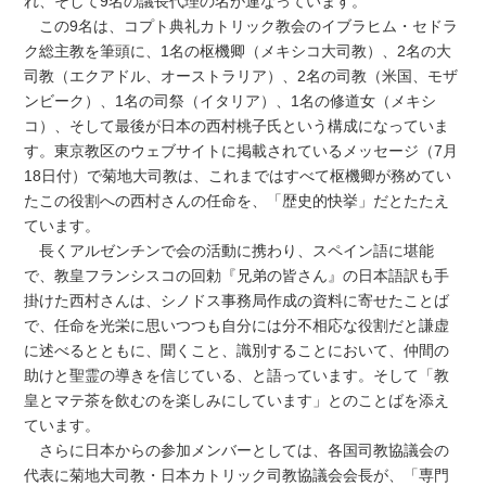
れ、そして9名の議長代理の名が連なっています。
この9名は、コプト典礼カトリック教会のイブラヒム・セドラ
ク総主教を筆頭に、1名の枢機卿（メキシコ大司教）、2名の大
司教（エクアドル、オーストラリア）、2名の司教（米国、モザ
ンビーク）、1名の司祭（イタリア）、1名の修道女（メキシ
コ）、そして最後が日本の西村桃子氏という構成になっていま
す。東京教区のウェブサイトに掲載されているメッセージ（7月
18日付）で菊地大司教は、これまではすべて枢機卿が務めてい
たこの役割への西村さんの任命を、「歴史的快挙」だとたたえ
ています。
長くアルゼンチンで会の活動に携わり、スペイン語に堪能
で、教皇フランシスコの回勅『兄弟の皆さん』の日本語訳も手
掛けた西村さんは、シノドス事務局作成の資料に寄せたことば
で、任命を光栄に思いつつも自分には分不相応な役割だと謙虚
に述べるとともに、聞くこと、識別することにおいて、仲間の
助けと聖霊の導きを信じている、と語っています。そして「教
皇とマテ茶を飲むのを楽しみにしています」とのことばを添え
ています。
さらに日本からの参加メンバーとしては、各国司教協議会の
代表に菊地大司教・日本カトリック司教協議会会長が、「専門