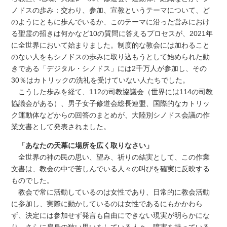
ノドスの歩み：交わり、参加、宣教というテーマについて、ど
のようにともに歩んでいるか、このテーマに沿った営みにおけ
る聖霊の招きは何かなど10の質問に答えるプロセスが、2021年
に全世界において始まりました。制度的な教会には加わること
のない人をもシノドスの歩みに取り込もうとして始められた動
きである「デジタル・シノドス」には2千万人が参加し、その
30％はカトリックの洗礼を受けていない人たちでした。
こうした歩みを経て、112の司教協議会（世界には114の司教
協議会がある）、男子女子修道会総長連盟、国際的なカトリッ
ク運動体などからの回答のまとめが、大陸別シノドス会議の作
業文書として発表されました。
「あなたの天幕に場所を広く取りなさい」
全世界の神の民の思い、望み、祈りの結実として、この作業
文書は、教会の中で苦しんでいる人々の叫びを確実に反映する
ものでした。
教会で常に活動しているのは女性であり、日常的に教会活動
に参加し、実際に動かしているのは女性であるにもかかわら
ず、決定には参加せず発言も自由にできない現実が明らかにな