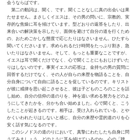
会うならばです。
第二の動詞は、聞く、です。聞くことなしに真の出会いは果
たせません。まさしくイエスは、その男の問いに、宗教的、実
存的な焦燥に耳を傾けています。型どおりの返答をしたり、出
来合いの解決策を示したり、面倒を避けて自分の道を行くため
の、おためごかしな態度で応じたりはなさいません。ひたすら
聞いてくださいます。求められるだけ時間をたっぷり割き、急
いたりはなさいません。そして、もっとも重要なことですが、
イエスは耳で聞くだけでなく、心で聞くことにもおじけずいた
りはしないのです。事実イエスの応答は、金持ちの男の質問に
回答するだけでなく、その人が自らの来歴を物語ることを、自
分自身について自由に語ることを促しているのです。キリスト
が彼に戒律を思い起こさせると、彼は子どものころのことを話
し始め、自分の信仰の道のりを、神を追い求める努力をどのよ
うにしてきたかを、分かち合い始めました。心で聞くと、こう
したことが起きるのです。相手は、受け入れられている、とや
かくいわれたりはしないと感じ、自分の来歴や霊的道のりを心
安く話す気になるのです。
このシノドスの道のりにおいて、真摯にわたしたち自身に問
うてみましょう。どのように耳を傾けているのか。心の「聴