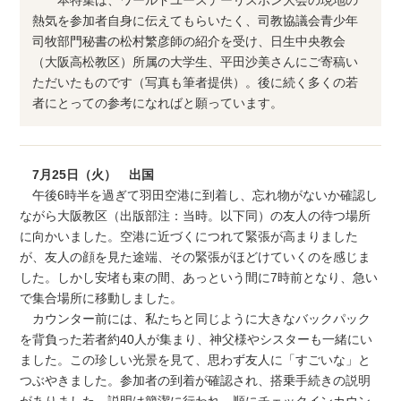
熱気を参加者自身に伝えてもらいたく、司教協議会青少年
司牧部門秘書の松村繁彦師の紹介を受け、日生中央教会
（大阪高松教区）所属の大学生、平田沙美さんにご寄稿い
ただいたものです（写真も筆者提供）。後に続く多くの若
者にとっての参考になればと願っています。
7月25日（火） 出国
午後6時半を過ぎて羽田空港に到着し、忘れ物がないか確認し
ながら大阪教区（出版部注：当時。以下同）の友人の待つ場所
に向かいました。空港に近づくにつれて緊張が高まりました
が、友人の顔を見た途端、その緊張がほどけていくのを感じま
した。しかし安堵も束の間、あっという間に7時前となり、急い
で集合場所に移動しました。
カウンター前には、私たちと同じように大きなバックパック
を背負った若者約40人が集まり、神父様やシスターも一緒にい
ました。この珍しい光景を見て、思わず友人に「すごいな」と
つぶやきました。参加者の到着が確認され、搭乗手続きの説明