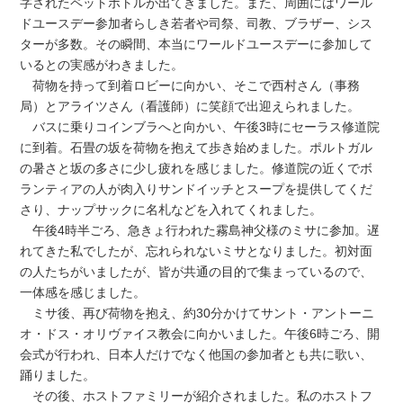
字されたペットボトルが出てきました。また、周囲にはワール
ドユースデー参加者らしき若者や司祭、司教、ブラザー、シス
ターが多数。その瞬間、本当にワールドユースデーに参加して
いるとの実感がわきました。
荷物を持って到着ロビーに向かい、そこで西村さん（事務
局）とアライツさん（看護師）に笑顔で出迎えられました。
バスに乗りコインブラへと向かい、午後3時にセーラス修道院
に到着。石畳の坂を荷物を抱えて歩き始めました。ポルトガル
の暑さと坂の多さに少し疲れを感じました。修道院の近くでボ
ランティアの人が肉入りサンドイッチとスープを提供してくだ
さり、ナップサックに名札などを入れてくれました。
午後4時半ごろ、急きょ行われた霧島神父様のミサに参加。遅
れてきた私でしたが、忘れられないミサとなりました。初対面
の人たちがいましたが、皆が共通の目的で集まっているので、
一体感を感じました。
ミサ後、再び荷物を抱え、約30分かけてサント・アントーニ
オ・ドス・オリヴァイス教会に向かいました。午後6時ごろ、開
会式が行われ、日本人だけでなく他国の参加者とも共に歌い、
踊りました。
その後、ホストファミリーが紹介されました。私のホストフ