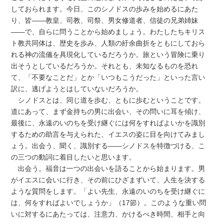
しておられます。今日、このシノドスの歩みを始めるにあた
り、皆――教皇、司教、司祭、男女修道者、信徒の兄弟姉妹
――で、自らに問うことから始めましょう。わたしたちキリス
ト教共同体は、歴史を歩み、人類の紆余曲折をともにしておら
れる神の流儀を具現化しているだろうか。旅という冒険に乗り
出そうとしているだろうか。それとも、未知なるものを恐れ
て、「不要なことだ」とか「いつもこうだった」といった言い
訳に、逃げようとはしていないだろうか。
シノドスとは、同じ道を歩む、ともに歩むということです。
道にあって、まず金持ちの男に出会い、その問いに耳を傾け、
最後に、永遠のいのちを受け継ぐには何をすればよいかを識別
するための助言を与えられた、イエスの姿に目を向けてみまし
ょう。出会う、聞く、識別する――シノドスを特徴づける、こ
の三つの動詞に着目したいと思います。
出会う。福音は一つの出会いを語ることから始まります。男
がイエスに会いに行き、その前にひざまずいて、人生を決する
ような質問をします。「よい先生、永遠のいのちを受け継ぐに
は、何をすればよいでしょうか」（17節）。このような重い問
いに対するにあたっては、注意力、かけるべき時間、相手と向