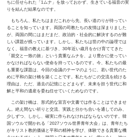
ちに任せられた「1ムナ」を放っておかず、生きている福音の実
りを結んだ結果なのです。
もちろん、私たちはまだこれから先、長い道のりが待ってい
ることを知っています。両国の司教たちの友情は深まりました
が、両国の間にはまだまだ、政治的・社会的に解決するのが難
しい課題が残っています。しかし、私たちは世の中の論理では
なく、福音の教えに基づき、30年近い歳月をかけ育ててきた
「親交と一致の旅」という貴重なムナを、より豊かに使ってい
かなければならない使命を持っているのです。今、私たちの最
も重要な課題は、今回の会議のテーマのように、若い世代のた
めに平和の架け橋を築くことです。私たちがこの交流を続ける
理由は、ただ、過去の記憶にとどまらず、未来を担う世代に和
解と平和の遺産を委ね任せていくためなのです。
この架け橋は、形式的な宣言や文書では作ることはできませ
ん。絶え間ない祈りと交流、実践と分かち合いを通してのみ、
少しずつ、しかし、確実に作られなければならないのです。韓
国ソウルで開かれる「2027ソウル世界青年大会」は、青年たち
がキリスト教的価値と平和の精神を学び、体験できる貴重な機