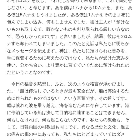
れぞれ1ムナを渡し、「わたしが帰って来るまで、これで商売を
しなさい」と命じます。ある僕は1ムナから10ムナを、また、あ
る僕は5ムナをもうけましたが、ある僕は1ムナをそのまま布に
包んでしまい込み、何もしませんでした。彼は主人が「預けな
いものも取り立て、蒔かないものも刈り取られる厳しい方なの
で、恐ろしかったのです」と言いましたが、結局、彼はその1ム
ナすら奪われてしまいました。このたとえ話は私たちに明らか
なメッセージを伝えます。神は、私たちに預けられた恵みを、
単に保管するために与えたのではなく、私たちが受けた恵みを
使い、分かち合い、より豊かに育てていくために預けられたの
だということなのです。
今日の福音を黙想し、ふと、次のような格言が浮かびまし
た。「船は停泊しているときが最も安全だが、船は停泊するた
めに作られたものではない」という言葉です。その通りです。
船は荒れた波を乗り越え、海を進むために存在しています。港
に停泊している船は決して目的地に達することはできません。
何もしなければ、何も起こらないのです。私たちの教会も、そ
して、日韓両国の司教団も同じです。異なる歴史と文化、過去
の痛みの傷の中にあっても、私たちはとどまっていてはダメ