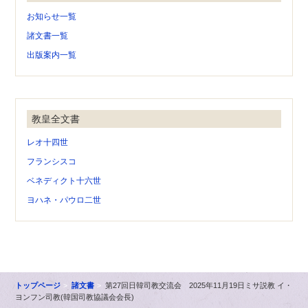
お知らせ一覧
諸文書一覧
出版案内一覧
教皇全文書
レオ十四世
フランシスコ
ベネディクト十六世
ヨハネ・パウロ二世
トップページ
諸文書
第27回日韓司教交流会 2025年11月19日ミサ説教 イ・
ヨンフン司教(韓国司教協議会会長)