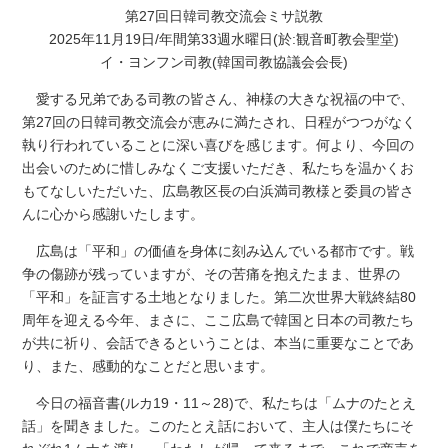
第27回日韓司教交流会ミサ説教
2025年11月19日/年間第33週水曜日(於:観音町教会聖堂)
イ・ヨンフン司教(韓国司教協議会会長)
愛する兄弟である司教の皆さん、神様の大きな祝福の中で、
第27回の日韓司教交流会が恵みに満たされ、日程がつつがなく
執り行われていることに深い喜びを感じます。何より、今回の
出会いのために惜しみなくご支援いただき、私たちを温かくお
もてなしいただいた、広島教区長の白浜満司教様と委員の皆さ
んに心から感謝いたします。
広島は「平和」の価値を身体に刻み込んでいる都市です。戦
争の傷跡が残っていますが、その苦痛を抱えたまま、世界の
「平和」を証言する土地となりました。第二次世界大戦終結80
周年を迎える今年、まさに、ここ広島で韓国と日本の司教たち
が共に祈り、会話できるということは、本当に重要なことであ
り、また、感動的なことだと思います。
今日の福音書(ルカ19・11～28)で、私たちは「ムナのたとえ
話」を聞きました。このたとえ話において、主人は僕たちにそ