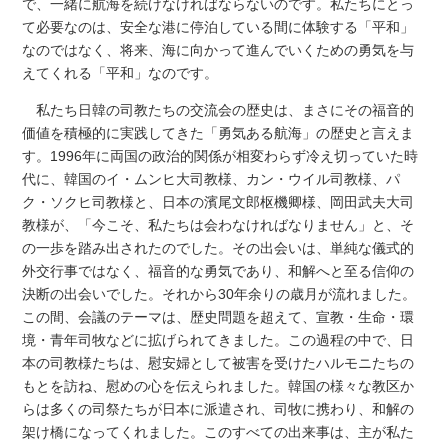
で、一緒に航海を続けなければならないのです。私たちにとっ
て必要なのは、安全な港に停泊している間に体験する「平和」
なのではなく、将来、海に向かって進んでいくための勇気を与
えてくれる「平和」なのです。
私たち日韓の司教たちの交流会の歴史は、まさにその福音的
価値を積極的に実践してきた「勇気ある航海」の歴史と言えま
す。1996年に両国の政治的関係が相変わらず冷え切っていた時
代に、韓国のイ・ムンヒ大司教様、カン・ウイル司教様、パ
ク・ソクヒ司教様と、日本の濱尾文郎枢機卿様、岡田武夫大司
教様が、「今こそ、私たちは会わなければなりません」と、そ
の一歩を踏み出されたのでした。その出会いは、単純な儀式的
外交行事ではなく、福音的な勇気であり、和解へと至る信仰の
決断の出会いでした。それから30年余りの歳月が流れました。
この間、会議のテーマは、歴史問題を超えて、宣教・生命・環
境・青年司牧などに拡げられてきました。この過程の中で、日
本の司教様たちは、慰安婦として被害を受けたハルモニたちの
もとを訪ね、慰めの心を伝えられました。韓国の様々な教区か
らは多くの司祭たちが日本に派遣され、司牧に携わり、和解の
架け橋になってくれました。このすべての出来事は、主が私た