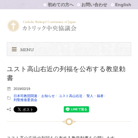
初めての方へ
お問い合わせ
English
MENU
ユスト高山右近の列福を公布する教皇勅
書
2019/02/19
日本司教団関連
お知らせ
ユスト高山右近
聖人・福者
列聖推進委員会
ユスト高山右近の列福を公布する教皇勅書を公開します。