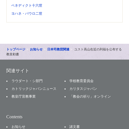
ベネディクト十六世
ヨハネ・パウロ二世
トップページ
お知らせ
日本司教団関連
ユスト高山右近の列福を公布する
教皇勅書
関連サイト
ラウダート・シ部門
学校教育委員会
カトリックジャパンニュース
カリタスジャパン
教皇庁宣教事業
「教会の祈り」オンライン
Contents
お知らせ
諸文書