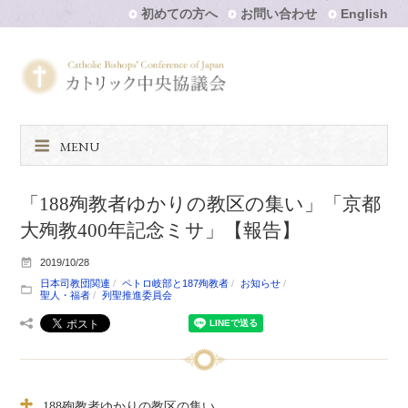
初めての方へ
お問い合わせ
English
MENU
「188殉教者ゆかりの教区の集い」「京都
大殉教400年記念ミサ」【報告】
2019/10/28
日本司教団関連
ペトロ岐部と187殉教者
お知らせ
聖人・福者
列聖推進委員会
188殉教者ゆかりの教区の集い