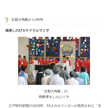
京都大殉教から400年
福者しのびカテドラルでミサ
「京都大殉教」の
殉教者をしのぶミサ
江戸時代初期の1619年、52人のキリシタンが処刑された「京