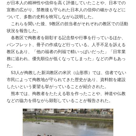
が日本人の精神性や信仰を高く評価していたことや、日本での
宣教の広がり、禁教後も守られた日本人の信仰の確かさなどに
ついて、多数の史料を映写しながら説明した。
これらを聞いた後、9教区の担当者がそれぞれの教区での活動
状況を報告した。
各教区で殉教者を顕彰する記念祭や行事を行っているほか、
パンフレット、冊子の作成など行っている。人手不足を訴える
教区もあり、「他の福者の列福で精いっぱいだった」「日常業
務に追われ、優先順位が低くなってしまった」などの声もあっ
た。
53人が殉教した新潟教区の米沢（山形県）では、信者でない
市民によって殉教地が守られてきた歴史があり、資料館を建設
したいという要望も挙がっていることが紹介された。
熊本では、殉教者をたたえる歌を作ったことや、神道や仏教
などの協力を得ながら顕彰していることが報告された。