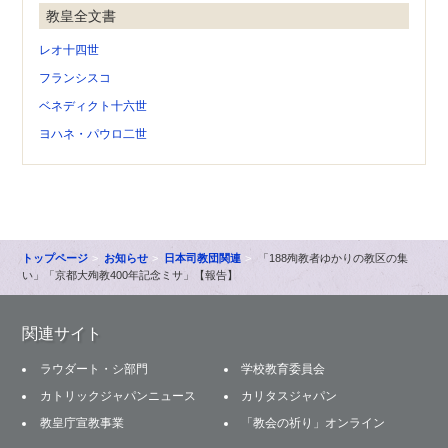
教皇全文書
レオ十四世
フランシスコ
ベネディクト十六世
ヨハネ・パウロ二世
トップページ
お知らせ
日本司教団関連
「188殉教者ゆかりの教区の集
い」「京都大殉教400年記念ミサ」【報告】
関連サイト
ラウダート・シ部門
学校教育委員会
カトリックジャパンニュース
カリタスジャパン
教皇庁宣教事業
「教会の祈り」オンライン