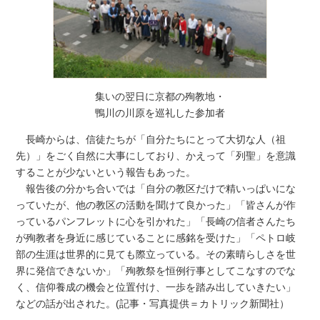
集いの翌日に京都の殉教地・
鴨川の川原を巡礼した参加者
長崎からは、信徒たちが「自分たちにとって大切な人（祖
先）」をごく自然に大事にしており、かえって「列聖」を意識
することが少ないという報告もあった。
報告後の分かち合いでは「自分の教区だけで精いっぱいにな
っていたが、他の教区の活動を聞けて良かった」「皆さんが作
っているパンフレットに心を引かれた」「長崎の信者さんたち
が殉教者を身近に感じていることに感銘を受けた」「ペトロ岐
部の生涯は世界的に見ても際立っている。その素晴らしさを世
界に発信できないか」「殉教祭を恒例行事としてこなすのでな
く、信仰養成の機会と位置付け、一歩を踏み出していきたい」
などの話が出された。(記事・写真提供＝カトリック新聞社）