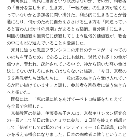
同司教は、現代に迫害という状況はないが、その分、殉教者
の「自分を差し出す」生き方、「一粒の麦」の生き方が遠くな
っていないかと参加者に問い掛けた。利己的に生きることが普
通になり、何かのために自分をささげる生き方を「間違ってい
ると言わんばかりの風潮」があるとも指摘。自分勝手に生き、
周囲の価値観を無責任に傍観してしまう世俗的価値観が、教会
の中にも忍び込んでいることを憂慮した。
来月に迫った教皇フランシスコの来日のテーマが「すべての
いのちを守るため」であることにも触れ、現代でも多くの命が
傷つき、奪われ、疎外されている中で、神から頂いた尊い命は
決してないがしろにされてはならないと強調。「今日、京都の
５２殉教者たちは私たちに、一粒の麦の生き方を受け入れてい
るか問い掛けています」と話し、参加者を殉教者に倣う生き方
へと招いた。
閉祭には、「恵の風に帆をあげて―ペトロ岐部をたたえて」
を全員で合唱した。
京都教区の信徒、伊藤美奈子さんは、京都キリシタン研究会
の一員として前日の集いとミサに参加。２日間を終えた感想と
して「信者としての私のアイデンティティー（自己認識）は何
かを考える機会になりました。日本の殉教者に倣うということ