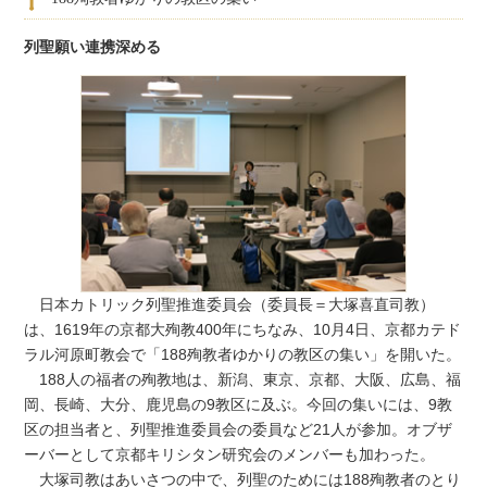
列聖願い連携深める
日本カトリック列聖推進委員会（委員長＝大塚喜直司教）
は、1619年の京都大殉教400年にちなみ、10月4日、京都カテド
ラル河原町教会で「188殉教者ゆかりの教区の集い」を開いた。
188人の福者の殉教地は、新潟、東京、京都、大阪、広島、福
岡、長崎、大分、鹿児島の9教区に及ぶ。今回の集いには、9教
区の担当者と、列聖推進委員会の委員など21人が参加。オブザ
ーバーとして京都キリシタン研究会のメンバーも加わった。
大塚司教はあいさつの中で、列聖のためには188殉教者のとり