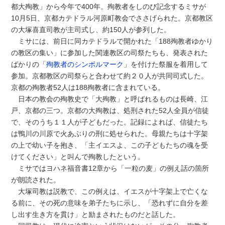
都大殉教」から今年で400年。殉教者をしのび記念するミサが
10月5日、京都カテドラル河原町教会でささげられた。京都教区
の大塚喜直司教が主司式し、約150人が参列した。
ミサには、前日に同カテドラルで開かれた「188殉教者ゆかり
の教区の集い」に参加した関連教区の司祭たちも、発表された
ばかりの「
殉教者のシンボルマーク
」を付けた祭服を着用して
参加。京都教区の司祭らと合わせて約２０人が共同司式した。
京都の殉教者52人は188殉教者に含まれている。
日本の教会の殉教史で「大殉教」と呼ばれるものは長崎、江
戸、京都の三つ。京都の大殉教は、処刑された52人全員が信徒
で、そのうち１１人が子どもだった。記録によれば、信徒たち
は鴨川の川原で火あぶりの刑に処せられた。母親たちは十字架
の上で幼い子を抱き、「主イエスよ、この子どもたちの魂を受
けてください」と叫んで殉教したという。
ミサではヨハネ福音書12章から「一粒の麦」の例え話の箇所
が朗読された。
大塚司教は説教で、この例えは、イエスが十字架上で亡くな
る前に、その死の意味を弟子たちに示し、「恐れずに自分を差
し出す生き方を貫け」と励まされたものだと話した。