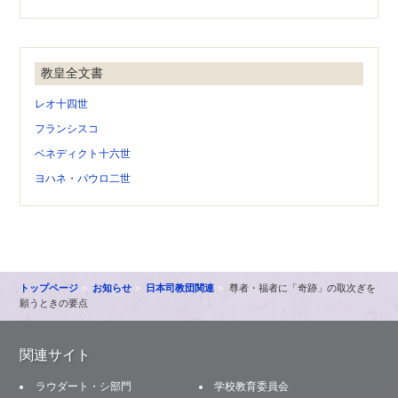
教皇全文書
レオ十四世
フランシスコ
ベネディクト十六世
ヨハネ・パウロ二世
トップページ
お知らせ
日本司教団関連
尊者・福者に「奇跡」の取次ぎを
願うときの要点
関連サイト
ラウダート・シ部門
学校教育委員会