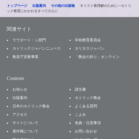
トップページ
出版案内
その他の出版物
キリスト教理解のために―カトリ
ック教育にかかわるすべての人に
関連サイト
ラウダート・シ部門
学校教育委員会
カトリックジャパンニュース
カリタスジャパン
教皇庁宣教事業
「教会の祈り」オンライン
Contents
お知らせ
諸文書
出版案内
カトリック教会
日本のカトリック教会
よくある質問
アクセス
こよみ
サイトについて
免責・注意事項
著作権について
お問い合わせ