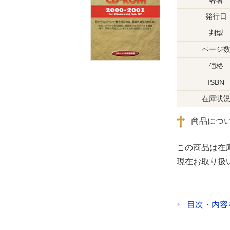
発行日
判型
ページ
価格
ISBN
在庫状
商品につ
この商品は在
現在お取り扱
目次・内容