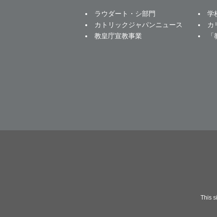
ラウダート・シ部門
学
カトリックジャパンニュース
カ
教皇庁宣教事業
「
This 