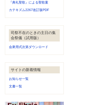
『典礼聖歌』による聖歌案
カテキズム2267改訂版PDF
司祭不在のときの主日の集
会祭儀（試用版）
会衆用式次第ダウンロード
サイトの新着情報
お知らせ一覧
文書一覧