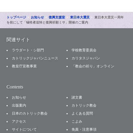
トップページ
お知らせ
復興支援室
東日本大震災
東日本大震災一周年
を前にして「犠牲者追悼と復興祈願ミサ」開催のご案内
関連サイト
ラウダート・シ部門
学校教育委員会
カトリックジャパンニュース
カリタスジャパン
教皇庁宣教事業
「教会の祈り」オンライン
Contents
お知らせ
諸文書
出版案内
カトリック教会
日本のカトリック教会
よくある質問
アクセス
こよみ
サイトについて
免責・注意事項