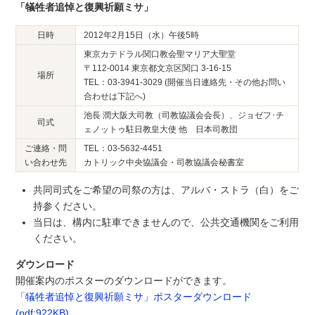
「犠牲者追悼と復興祈願ミサ」
日時
2012年2月15日（水）午後5時
東京カテドラル関口教会聖マリア大聖堂
〒112-0014 東京都文京区関口 3-16-15
場所
TEL：03-3941-3029 (開催当日連絡先・その他お問い
合わせは下記へ)
池長 潤大阪大司教（司教協議会会長）、ジョゼフ･チ
司式
ェノットゥ駐日教皇大使 他 日本司教団
ご連絡・問
TEL：03-5632-4451
い合わせ先
カトリック中央協議会・司教協議会秘書室
共同司式をご希望の司祭の方は、アルバ・ストラ（白）をご
持参ください。
当日は、構内に駐車できませんので、公共交通機関をご利用
ください。
ダウンロード
開催案内のポスターのダウンロードができます。
「犠牲者追悼と復興祈願ミサ」ポスターダウンロード
(pdf:922KB)