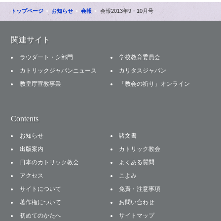
トップページ
お知らせ
会報
会報2013年9・10月号
関連サイト
ラウダート・シ部門
学校教育委員会
カトリックジャパンニュース
カリタスジャパン
教皇庁宣教事業
「教会の祈り」オンライン
Contents
お知らせ
諸文書
出版案内
カトリック教会
日本のカトリック教会
よくある質問
アクセス
こよみ
サイトについて
免責・注意事項
著作権について
お問い合わせ
初めてのかたへ
サイトマップ