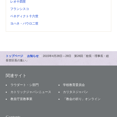
レオ十四世
フランシスコ
ベネディクト十六世
ヨハネ・パウロ二世
トップページ
お知らせ
2015年4月28日～29日 第28回「校長・理事長・総
長管区長の集い」
関連サイト
ラウダート・シ部門
学校教育委員会
カトリックジャパンニュース
カリタスジャパン
教皇庁宣教事業
「教会の祈り」オンライン