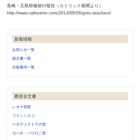
長崎・五島研修旅行報告（カトリック新聞より）
http://www.cathoshin.com/2013/09/26/goto-teachers/
新着情報
お知らせ一覧
諸文書一覧
出版案内一覧
教皇全文書
レオ十四世
フランシスコ
ベネディクト十六世
ヨハネ・パウロ二世