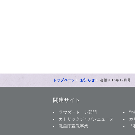
トップページ
お知らせ
会報2015年12月号
関連サイト
ラウダート・シ部門
学
カトリックジャパンニュース
カ
教皇庁宣教事業
「