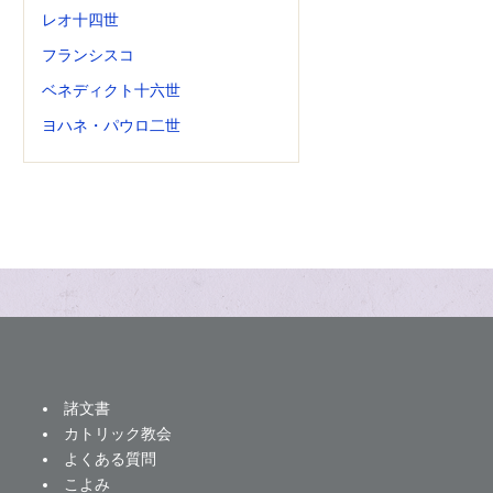
レオ十四世
フランシスコ
ベネディクト十六世
ヨハネ・パウロ二世
諸文書
カトリック教会
よくある質問
こよみ