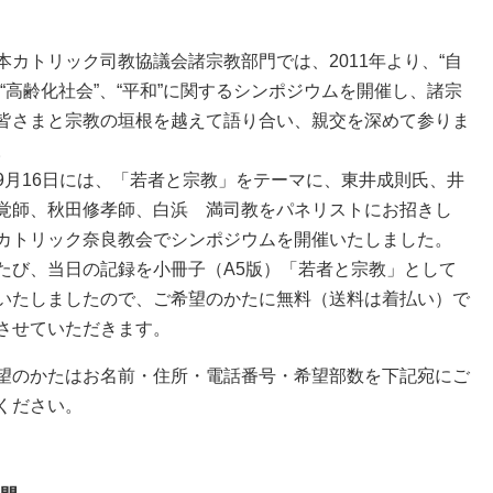
カトリック司教協議会諸宗教部門では、2011年より、“自
や“高齢化社会”、“平和”に関するシンポジウムを開催し、諸宗
皆さまと宗教の垣根を越えて語り合い、親交を深めて参りま
。
9月16日には、「若者と宗教」をテーマに、東井成則氏、井
覚師、秋田修孝師、白浜 満司教をパネリストにお招きし
カトリック奈良教会でシンポジウムを開催いたしました。
たび、当日の記録を小冊子（A5版）「若者と宗教」として
いたしましたので、ご希望のかたに無料（送料は着払い）で
させていただきます。
望のかたはお名前・住所・電話番号・希望部数を下記宛にご
ください。