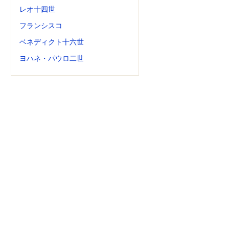
レオ十四世
フランシスコ
ベネディクト十六世
ヨハネ・パウロ二世