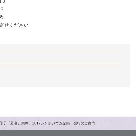
門
0
65
寄せください
冊子「若者と宗教」2017シンポジウム記録 発行のご案内