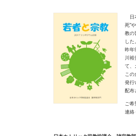
日本
死”
教の
した
昨年
川裕
て、
この
発行
配布
ご希
連絡