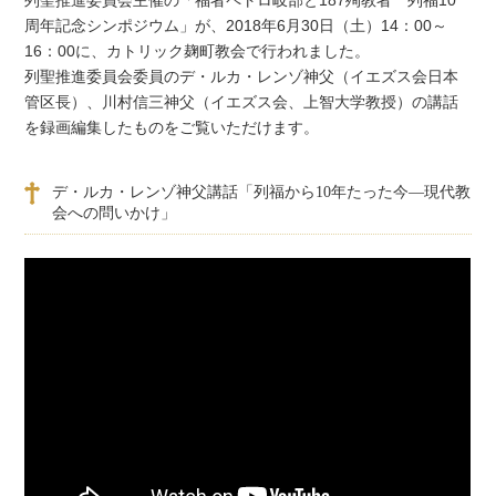
周年記念シンポジウム」が、2018年6月30日（土）14：00～
16：00に、カトリック麹町教会で行われました。
列聖推進委員会委員のデ・ルカ・レンゾ神父（イエズス会日本
管区長）、川村信三神父（イエズス会、上智大学教授）の講話
を録画編集したものをご覧いただけます。
デ・ルカ・レンゾ神父講話「列福から10年たった今―現代教
会への問いかけ」