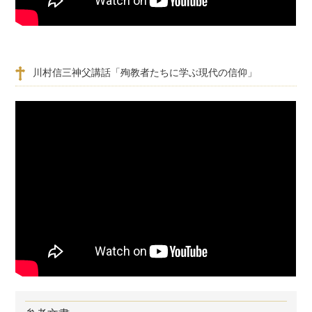
川村信三神父講話「殉教者たちに学ぶ現代の信仰」