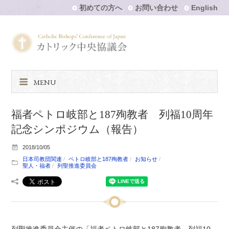
初めての方へ
お問い合わせ
English
MENU
福者ペトロ岐部と187殉教者 列福10周年
記念シンポジウム（報告）
2018/10/05
日本司教団関連
ペトロ岐部と187殉教者
お知らせ
聖人・福者
列聖推進委員会
列聖推進委員会主催の「福者ペトロ岐部と187殉教者 列福10