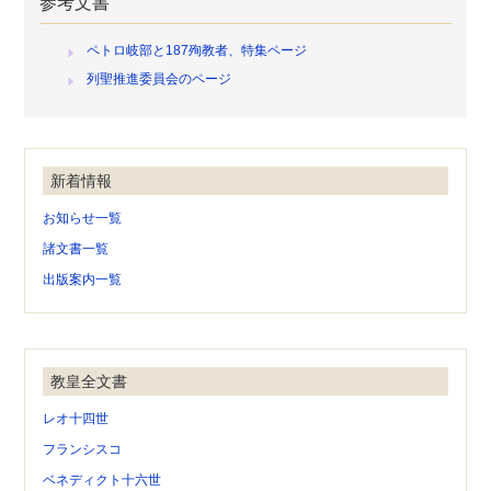
参考文書
ペトロ岐部と187殉教者、特集ページ
列聖推進委員会のページ
新着情報
お知らせ一覧
諸文書一覧
出版案内一覧
教皇全文書
レオ十四世
フランシスコ
ベネディクト十六世