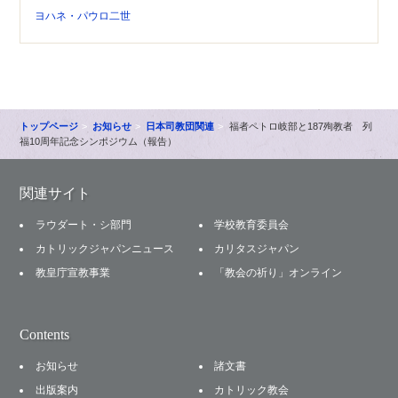
ヨハネ・パウロ二世
トップページ
お知らせ
日本司教団関連
福者ペトロ岐部と187殉教者 列
福10周年記念シンポジウム（報告）
関連サイト
ラウダート・シ部門
学校教育委員会
カトリックジャパンニュース
カリタスジャパン
教皇庁宣教事業
「教会の祈り」オンライン
Contents
お知らせ
諸文書
出版案内
カトリック教会