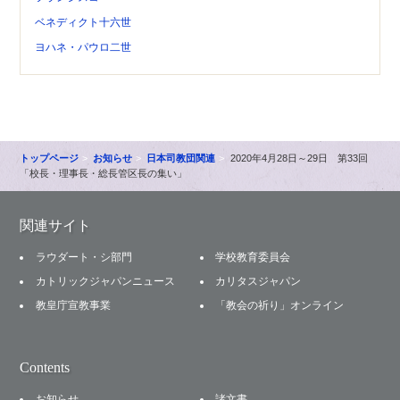
ベネディクト十六世
ヨハネ・パウロ二世
トップページ
お知らせ
日本司教団関連
2020年4月28日～29日 第33回
「校長・理事長・総長管区長の集い」
関連サイト
ラウダート・シ部門
学校教育委員会
カトリックジャパンニュース
カリタスジャパン
教皇庁宣教事業
「教会の祈り」オンライン
Contents
お知らせ
諸文書