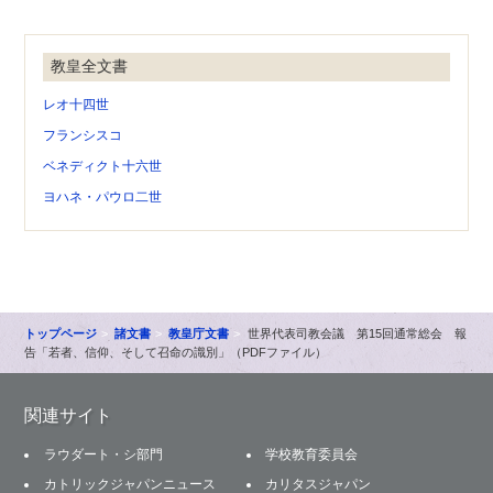
教皇全文書
レオ十四世
フランシスコ
ベネディクト十六世
ヨハネ・パウロ二世
トップページ
諸文書
教皇庁文書
世界代表司教会議 第15回通常総会 報
告「若者、信仰、そして召命の識別」（PDFファイル）
関連サイト
ラウダート・シ部門
学校教育委員会
カトリックジャパンニュース
カリタスジャパン