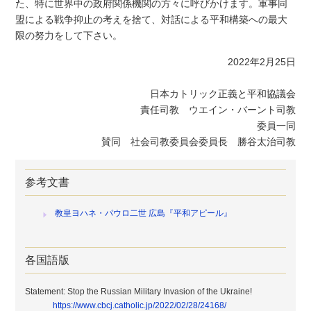
た、特に世界中の政府関係機関の方々に呼びかけます。軍事同
盟による戦争抑止の考えを捨て、対話による平和構築への最大
限の努力をして下さい。
2022年2月25日
日本カトリック正義と平和協議会
責任司教 ウエイン・バーント司教
委員一同
賛同 社会司教委員会委員長 勝谷太治司教
参考文書
教皇ヨハネ・パウロ二世 広島『平和アピール』
各国語版
Statement: Stop the Russian Military Invasion of the Ukraine!
https://www.cbcj.catholic.jp/2022/02/28/24168/