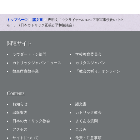
トップページ
諸文書
声明文「ウクライナへのロシア軍軍事侵攻の中止
を！」（日本カトリック正義と平和協議会）
関連サイト
ラウダート・シ部門
学校教育委員会
カトリックジャパンニュース
カリタスジャパン
教皇庁宣教事業
「教会の祈り」オンライン
Contents
お知らせ
諸文書
出版案内
カトリック教会
日本のカトリック教会
よくある質問
アクセス
こよみ
サイトについて
免責・注意事項