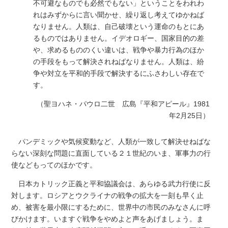
不可避なものでも必然でもない」ということをわれわ
れはみずからに言い聞かせ、繰り返し考えてゆかねば
なりません。人類は、自己破壊という運命のもとにあ
るものではありません。イデオロギー、国家目的の差
や、求めるもののくい違いは、戦争や暴力行為のほか
の手段をもって解決されねばなりません。人類は、紛
争や対立を平和的手段で解決するにふさわしい存在で
す。
（聖ヨハネ・パウロ二世 広島『平和アピール』1981
年2月25日）
パンデミックや気候変動など、人類が一致して解決せねばな
らない深刻な問題に直面している２１世紀のいま、軍事力の行
使などもってのほかです。
日本カトリック正義と平和協議会は、あらゆる武力行使に反
対します。ロシアとウクライナの戦争の拡大を一刻も早く止
め、被害を最小限にするために、世界中の市民のみなさんに呼
びかけます。いますぐ戦争をやめよと声をあげましょう。ま