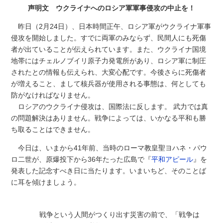
声明文 ウクライナへのロシア軍軍事侵攻の中止を！
昨日（2月24日）、日本時間正午、ロシア軍がウクライナ軍事
侵攻を開始しました。すでに両軍のみならず、民間人にも死傷
者が出ていることが伝えられています。また、ウクライナ国境
地帯にはチェルノブイリ原子力発電所があり、ロシア軍に制圧
されたとの情報も伝えられ、大変心配です。今後さらに死傷者
が増えること、まして核兵器が使用される事態は、何としても
防がなければなりません。
ロシアのウクライナ侵攻は、国際法に反します。 武力では真
の問題解決はありません。戦争によっては、いかなる平和も勝
ち取ることはできません。
今日は、いまから41年前、当時のローマ教皇聖ヨハネ・パウ
ロ二世が、原爆投下から36年たった広島で『
平和アピール
』を
発表した記念すべき日に当たります。いまいちど、そのことば
に耳を傾けましょう。
戦争という人間がつくり出す災害の前で、「戦争は