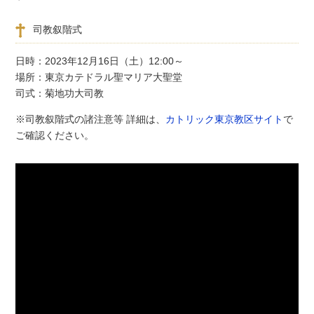
司教叙階式
日時：2023年12月16日（土）12:00～
場所：東京カテドラル聖マリア大聖堂
司式：菊地功大司教
※司教叙階式の諸注意等 詳細は、
カトリック東京教区サイト
で
ご確認ください。