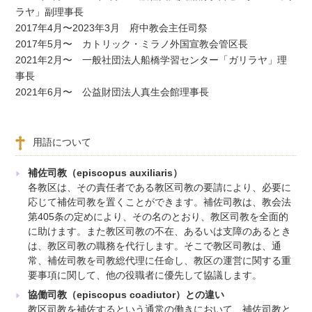
ラヤ」副理事長
2017年4月〜2023年3月 府中教会主任司祭
2017年5月〜 カトリック・ミラノ外国宣教会管区長
2021年2月〜 一般社団法人船橋学習センター「ガリラヤ」理
事長
2021年6月〜 公益財団法人真生会館理事長
用語について
補佐司教（episcopus auxiliaris）
各教区は、その責任者である教区司教の要請により、必要に
応じて補佐司教を置くことができます。補佐司教は、教会法
第405条の定めにより、その名のとおり、教区司教を全面的
に助けます。また教区司教の不在、あるいは支障のあるとき
は、教区司教の職務を代行します。そこで教区司教は、通
常、補佐司教を司教総代理に任命し、教区の運営に関する重
要事項に関して、他の役職者に優先して協議します。
協働司教（episcopus coadiutor）との違い
教区司教を補佐するという通常の働きにおいて、補佐司教と