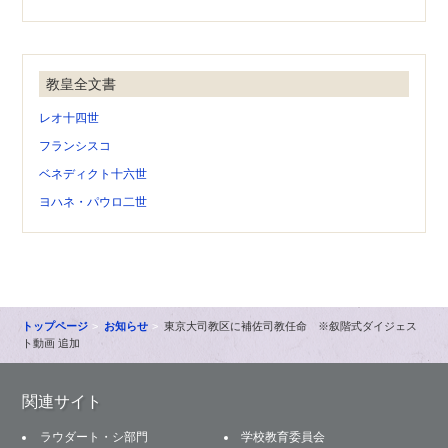
教皇全文書
レオ十四世
フランシスコ
ベネディクト十六世
ヨハネ・パウロ二世
トップページ
お知らせ
東京大司教区に補佐司教任命 ※叙階式ダイジェス
ト動画 追加
関連サイト
ラウダート・シ部門
学校教育委員会