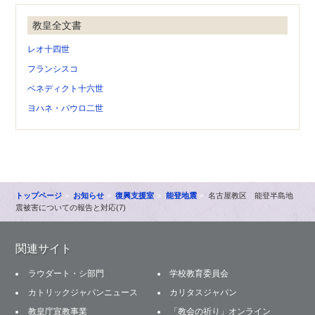
教皇全文書
レオ十四世
フランシスコ
ベネディクト十六世
ヨハネ・パウロ二世
トップページ
お知らせ
復興支援室
能登地震
名古屋教区 能登半島地
震被害についての報告と対応(7)
関連サイト
ラウダート・シ部門
学校教育委員会
カトリックジャパンニュース
カリタスジャパン
教皇庁宣教事業
「教会の祈り」オンライン