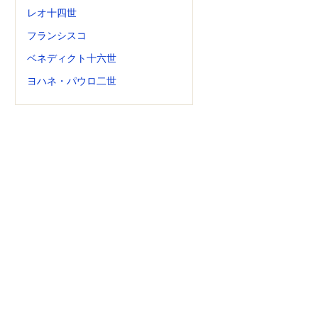
レオ十四世
フランシスコ
ベネディクト十六世
ヨハネ・パウロ二世