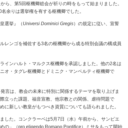
）から、第5回枢機卿総会が祈りの時をもって始まりました。
00名余りは選挙権を有する枢機卿でした。
皇選挙』（
Universi Dominici Gregis
）の規定に従い、宣誓
ルレンゴを補佐する3名の枢機卿から成る特別会議の構成員
ラインハルト・マルクス枢機卿を承認しました。他の2名は
ニオ・タグレ枢機卿とドミニク・マンベルティ枢機卿で
。発言は、教会の未来に特別に関係するテーマを取り上げま
際立った課題、福音宣教、他宗教との関係、虐待問題で
めに新しい教皇がもつべき資質についても語られました。
ました。コンクラーベは5月7日（水）午前から、サンピエ
ro eligendo Romano Pontifice）ミサをもって開始