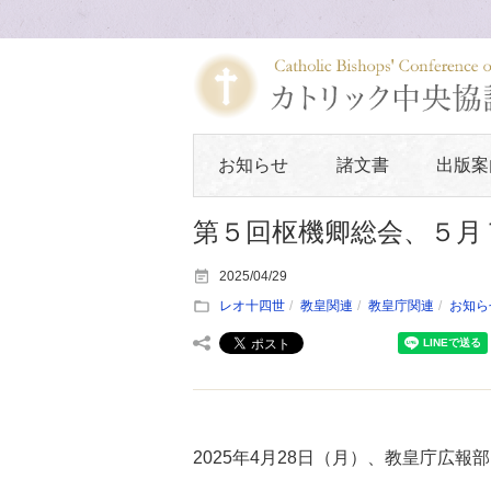
お知らせ
諸文書
出版案
第５回枢機卿総会、５月
2025/04/29
レオ十四世
教皇関連
教皇庁関連
お知ら
2025年4月28日（月）、教皇庁広